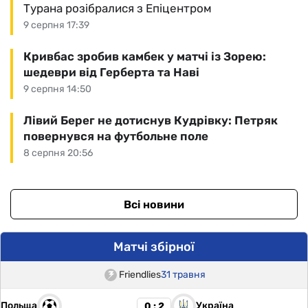
Турана розібралися з Епіцентром
9 серпня 17:39
Кривбас зробив камбек у матчі із Зорею:
шедеври від Герберта та Наві
9 серпня 14:50
Лівий Берег не дотиснув Кудрівку: Петряк
повернувся на футбольне поле
8 серпня 20:56
Всі новини
Матчі збірної
Friendlies
31 травня
Польща
Україна
0 : 2