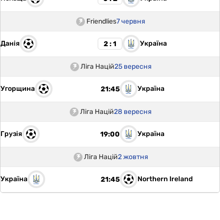
Friendlies
7 червня
Данія
Україна
2 : 1
Ліга Націй
25 вересня
Угорщина
Україна
21:45
Ліга Націй
28 вересня
Грузія
Україна
19:00
Ліга Націй
2 жовтня
Україна
Northern Ireland
21:45