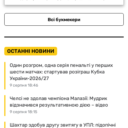
Всі букмекери
ОСТАННІ НОВИНИ
Один розгром, одна серія пенальті у перших
шести матчах: стартував розіграш Кубка
України-2026/27
9 серпня 18:46
Челсі не здолав чемпіона Малазії: Мудрик
відзначився результативною дією – відео
9 серпня 18:15
Шахтар здобув другу звитягу в УПЛ: підопічні