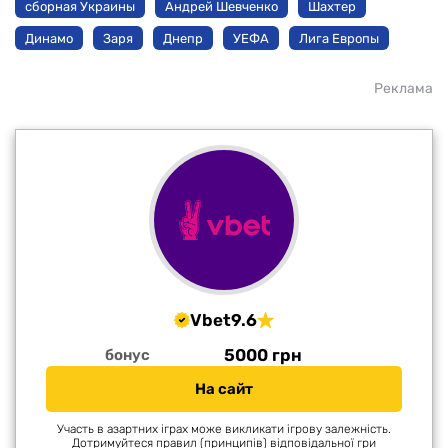
сборная Украины
Андрей Шевченко
Шахтер
Динамо
Заря
Днепр
УЕФА
Лига Европы
Реклама
Vbet
9.6
5000 грн
бонус
На сайт
Участь в азартних іграх може викликати ігрову залежність.
Дотримуйтеся правил (принципів) відповідальної гри