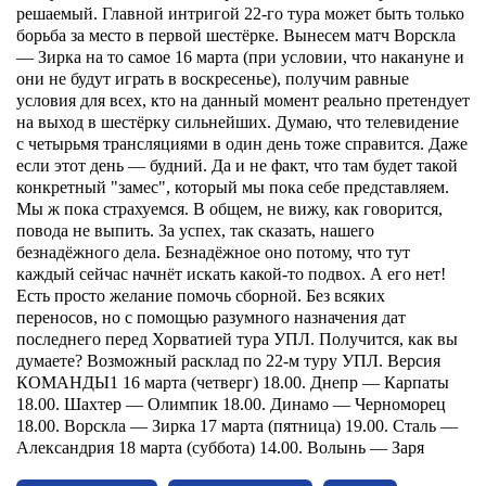
решаемый. Главной интригой 22-го тура может быть только
борьба за место в первой шестёрке. Вынесем матч Ворскла
— Зирка на то самое 16 марта (при условии, что накануне и
они не будут играть в воскресенье), получим равные
условия для всех, кто на данный момент реально претендует
на выход в шестёрку сильнейших. Думаю, что телевидение
с четырьмя трансляциями в один день тоже справится. Даже
если этот день — будний. Да и не факт, что там будет такой
конкретный "замес", который мы пока себе представляем.
Мы ж пока страхуемся.
В общем, не вижу, как говорится,
повода не выпить. За успех, так сказать, нашего
безнадёжного дела. Безнадёжное оно потому, что тут
каждый сейчас начнёт искать какой-то подвох. А его нет!
Есть просто желание помочь сборной. Без всяких
переносов, но с помощью разумного назначения дат
последнего перед Хорватией тура УПЛ. Получится, как вы
думаете?
Возможный расклад по 22-м туру УПЛ. Версия
КОМАНДЫ1
16 марта (четверг)
18.00. Днепр — Карпаты
18.00. Шахтер — Олимпик
18.00. Динамо — Черноморец
18.00. Ворскла — Зирка
17 марта (пятница)
19.00. Сталь —
Александрия
18 марта (суббота)
14.00. Волынь — Заря