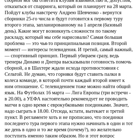
сборной мог бы ответить клубам взаимностью и, допустим,
отказаться от спарринга, который он планирует на 28 марта.
Пойдут клубы навстречу Андрею Шевченко - вернутся
сборники 25-го числа и будут готовится к первому туру
второго этапа, запланированному на 1 апреля (базовый
день).
Какие могут возникнуть сложности по такому
раскладу, который мы себе нарисовали? Самая большая
проблема — это чья-то принципиальная позиция. Второй
момент — интересы телевидения. И третий, самый важный,
— спортивный принцип.
Первый убираем сразу, ведь
тренеры Динамо и Днепра высказывали готовность помочь
сборной, а в Шахтере ждали исхода противостояния с
Сельтой. Не думаю, что горняки будут ставить палки в
колеса команде, в которой почти каждый второй имеет к
ним отношение.
С телевидением тоже можно найти общий
язык. На Футболах 16 марта — Лига Европы (три встречи -
в 20.00), а УЕФА настоятельно рекомендует не проводить
матчи в одно время с еврокубковыми поединками. Значит,
надо сыграть в 18.00. Отсюда, кстати, вытекает и третий
пункт. В регламенте хоть и не прописано, что поединки
последнего тура первого этапа нужно начинать в один и тот
же день в одно и то же время (почему?), но желательно
поступить именно таким образом.
Но и этот вопрос