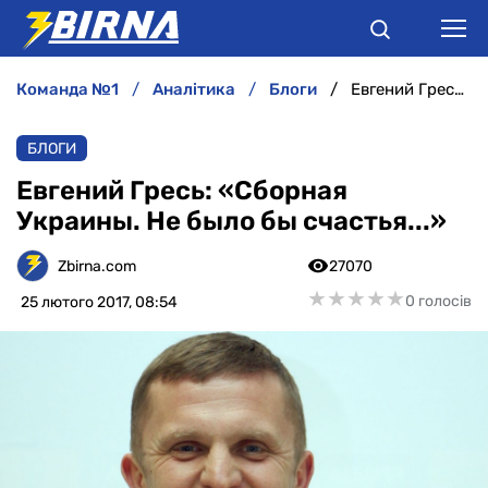
команда №1
аналітика
блоги
Евгений Гресь: «Сборная Украины. Не было бы счастья...»
НОВИНИ
БЛОГИ
АНАЛІТИКА
Евгений Гресь: «Сборная
Украины. Не было бы счастья...»
ІНТЕРВ'Ю
Zbirna.com
27070
РІЗНЕ
★
★
★
★
★
★
★
★
★
★
0 голосів
25 лютого 2017, 08:54
БУКМЕКЕРИ