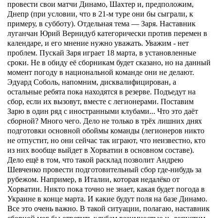
провести свои матчи Динамо, Шахтер и, предположим,
Днепр (при условии, что в 21-м туре они бы сыграли, к
примеру, в субботу).
Отдельная тема — Заря. Наставник
луганчан Юрий Вернидуб категорически против перемен в
календаре, и его мнение нужно уважать. Уважим - нет
проблем. Пускай Заря играет 18 марта, в установленные
сроки. Не в обиду её сборникам будет сказано, но на данный
момент погоду в национальной команде они не делают.
Эдуард Соболь, напомним, дисквалифицирован, а
остальные ребята пока находятся в резерве. Подъедут на
сбор, если их вызовут, вместе с легионерами. Поставим
Зарю в один ряд с иностранными клубами...
Что это даёт
сборной? Много чего. Дело не только в трёх лишних днях
подготовки основной обоймы команды (легионеров никто
не отпустит, но они сейчас так играют, что неизвестно, кто
из них вообще выйдет в Хорватии в основном составе).
Дело ещё в том, что такой расклад позволит Андрею
Шевченко провести подготовительный сбор где-нибудь за
рубежом. Например, в Италии, которая недалёко от
Хорватии. Никто пока точно не знает, какая будет погода в
Украине в конце марта. И какие будут поля на базе Динамо.
Все это очень важно.
В такой ситуации, полагаю, наставник