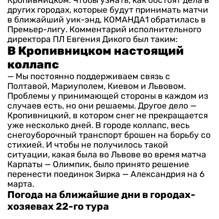
Кропивницком. Чтобы узнать, как обстоят дела в
других городах, которые будут принимать матчи
в ближайший уик-энд, КОМАНДА1 обратилась в
Премьер-лигу. Комментарий исполнительного
директора ПЛ Евгения Дикого был таким:
В Кропивницком настоящий
коллапс
— Мы постоянно поддерживаем связь с
Полтавой, Мариуполем, Киевом и Львовом.
Проблемы у принимающей стороны в каждом из
случаев есть, но они решаемы. Другое дело —
Кропивницкий, в котором снег не прекращается
уже несколько дней. В городе коллапс, весь
снегоуборочный транспорт брошен на борьбу со
стихией. И чтобы не получилось такой
ситуации, какая была во Львове во время матча
Карпаты — Олимпик, было принято решение
перенести поединок Зирка — Александрия на 6
марта.
Погода на ближайшие дни в городах-
хозяевах 22-го тура