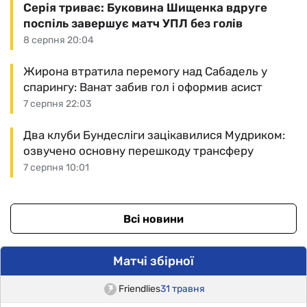
Серія триває: Буковина Шищенка вдруге
поспіль завершує матч УПЛ без голів
8 серпня 20:04
Жирона втратила перемогу над Сабадель у
спарингу: Ванат забив гол і оформив асист
7 серпня 22:03
Два клуби Бундесліги зацікавилися Мудриком:
озвучено основну перешкоду трансферу
7 серпня 10:01
Всі новини
Матчі збірної
Friendlies
31 травня