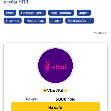
клубы УПЛ
Киев
Премьер-лига
Александрия
Зирка
Полтава
Мариуполь
Львов
Евгений Дикий
Реклама
Vbet
9.6
5000 грн
бонус
На сайт