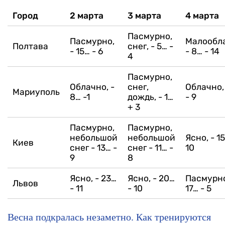
Город
2 марта
3 марта
4 марта
Пасмурно,
Пасмурно,
Малообл
Полтава
снег,
- 5… -
- 15… - 6
- 8… - 14
4
Пасмурно,
Облачно,
-
снег,
Облачно,
Мариуполь
8… -1
дождь,
- 1…
- 9
+ 3
Пасмурно,
Пасмурно,
небольшой
небольшой
Ясно,
- 1
Киев
снег
- 13… -
снег
- 11… -
10
9
8
Ясно,
- 23…
Ясно,
- 20…
Пасмурн
Львов
- 11
- 10
17… - 5
Весна подкралась незаметно. Как тренируются