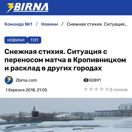
команда №1
новини
Снежная стихия. Ситуация с переносом матча в Кропивницком и расклад в других городах
НОВИНИ
НОВИНИ
ТОП
АНАЛІТИКА
Снежная стихия. Ситуация с
переносом матча в Кропивницком
ІНТЕРВ'Ю
и расклад в других городах
РІЗНЕ
Zbirna.com
50891
★
★
★
★
★
★
★
★
★
★
0 голосів
1 березня 2018, 21:05
БУКМЕКЕРИ