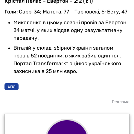
Крістал Пелас – Евертон – 2:2 (1:1)
Голи
: Сарр, 34; Матета, 77 – Тарковскі, 6; Бету, 47
Миколенко в цьому сезоні провів за Евертон
34 матчі, у яких віддав одну результативну
передачу.
Віталій у складі збірної України загалом
провів 52 поєдинки, в яких забив один гол.
Портал Transfermarkt оцінює українського
захисника в 25 млн євро.
АПЛ
Реклама