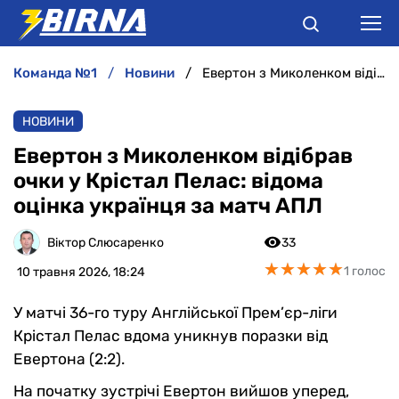
команда №1
новини
Евертон з Миколенком відібрав очки у Крістал Пелас: відома оцінка українця за матч АПЛ
НОВИНИ
НОВИНИ
АНАЛІТИКА
Евертон з Миколенком відібрав
очки у Крістал Пелас: відома
ІНТЕРВ'Ю
оцінка українця за матч АПЛ
РІЗНЕ
Віктор Слюсаренко
33
★
★
★
★
★
★
★
★
★
★
1 голос
10 травня 2026, 18:24
БУКМЕКЕРИ
У матчі 36-го туру Англійської Прем’єр-ліги
Крістал Пелас вдома уникнув поразки від
Евертона (2:2).
На початку зустрічі Евертон вийшов уперед,