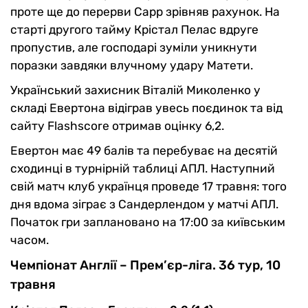
проте ще до перерви Сарр зрівняв рахунок. На
старті другого тайму Крістал Пелас вдруге
пропустив, але господарі зуміли уникнути
поразки завдяки влучному удару Матети.
Український захисник Віталій Миколенко у
складі Евертона відіграв увесь поєдинок та від
сайту Flashscore отримав оцінку 6,2.
Евертон має 49 балів та перебуває на десятій
сходинці в турнірній таблиці АПЛ. Наступний
свій матч клуб українця проведе 17 травня: того
дня вдома зіграє з Сандерлендом у матчі АПЛ.
Початок гри заплановано на 17:00 за київським
часом.
Чемпіонат Англії – Прем’єр-ліга. 36 тур, 10
травня