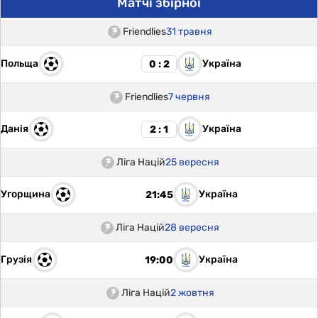
Матчі збірної
Friendlies
31 травня
Польща
Україна
0 : 2
Friendlies
7 червня
Данія
Україна
2 : 1
Ліга Націй
25 вересня
Угорщина
Україна
21:45
Ліга Націй
28 вересня
Грузія
Україна
19:00
Ліга Націй
2 жовтня