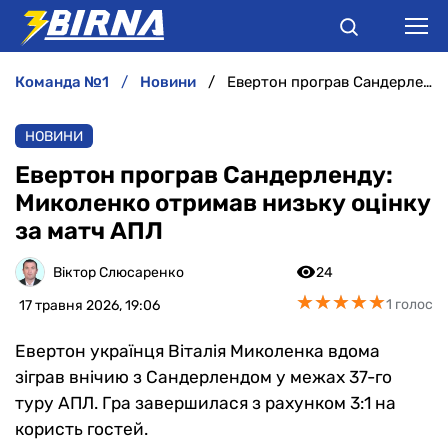
команда №1
новини
Евертон програв Сандерленду: Миколенко отримав низьку оцінку за матч АПЛ
НОВИНИ
НОВИНИ
АНАЛІТИКА
Евертон програв Сандерленду:
Миколенко отримав низьку оцінку
ІНТЕРВ'Ю
за матч АПЛ
РІЗНЕ
Віктор Слюсаренко
24
★
★
★
★
★
★
★
★
★
★
1 голос
17 травня 2026, 19:06
БУКМЕКЕРИ
Евертон українця Віталія Миколенка вдома
зіграв внічию з Сандерлендом у межах 37-го
туру АПЛ. Гра завершилася з рахунком 3:1 на
користь гостей.