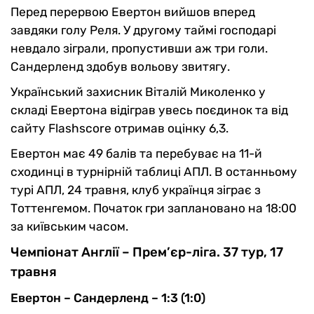
Перед перервою Евертон вийшов вперед
завдяки голу Реля. У другому таймі господарі
невдало зіграли, пропустивши аж три голи.
Сандерленд здобув вольову звитягу.
Український захисник Віталій Миколенко у
складі Евертона відіграв увесь поєдинок та від
сайту Flashscore отримав оцінку 6,3.
Евертон має 49 балів та перебуває на 11-й
сходинці в турнірній таблиці АПЛ. В останньому
турі АПЛ, 24 травня, клуб українця зіграє з
Тоттенгемом. Початок гри заплановано на 18:00
за київським часом.
Чемпіонат Англії – Прем’єр-ліга. 37 тур, 17
травня
Евертон – Сандерленд – 1:3 (1:0)