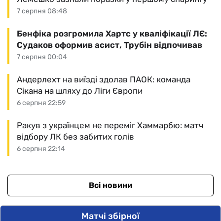
7 серпня 08:48
Бенфіка розгромила Хартс у кваліфікації ЛЄ:
Судаков оформив асист, Трубін відпочивав
7 серпня 00:04
Андерлехт на виїзді здолав ПАОК: команда
Сікана на шляху до Ліги Європи
6 серпня 22:59
Ракув з українцем не переміг Хаммарбю: матч
відбору ЛК без забитих голів
6 серпня 22:14
Всі новини
Матчі збірної