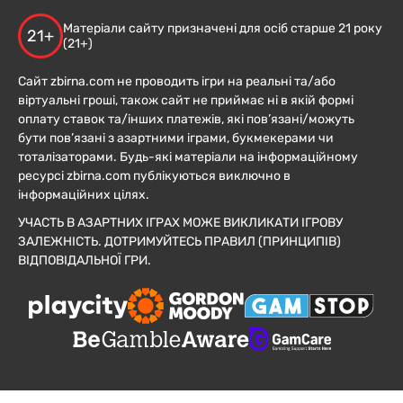
Матеріали сайту призначені для осіб старше 21 року
21+
(21+)
Сайт zbirna.com не проводить ігри на реальні та/або
віртуальні гроші, також сайт не приймає ні в якій формі
оплату ставок та/інших платежів, які пов’язані/можуть
бути пов’язані з азартними іграми, букмекерами чи
тоталізаторами. Будь-які матеріали на інформаційному
ресурсі zbirna.com публікуються виключно в
інформаційних цілях.
УЧАСТЬ В АЗАРТНИХ ІГРАХ МОЖЕ ВИКЛИКАТИ ІГРОВУ
ЗАЛЕЖНІСТЬ. ДОТРИМУЙТЕСЬ ПРАВИЛ (ПРИНЦИПІВ)
ВІДПОВІДАЛЬНОЇ ГРИ.