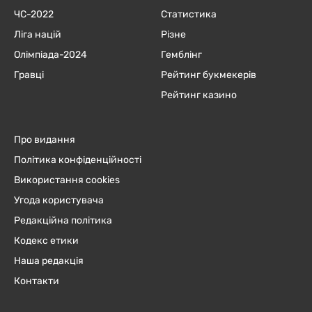
ЧC-2022
Статистика
Ліга націй
Різне
Олімпіада-2024
Гемблінг
Гравці
Рейтинг букмекерів
Рейтинг казино
Про видання
Політика конфіденційності
Використання cookies
Угода користувача
Редакційна політика
Кодекс етики
Наша редакція
Контакти