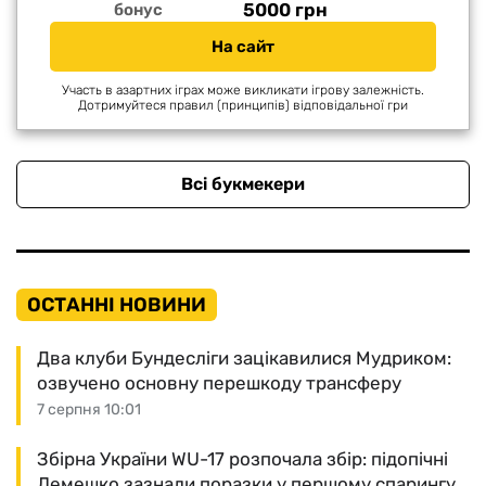
5000 грн
бонус
На сайт
Участь в азартних іграх може викликати ігрову залежність.
Дотримуйтеся правил (принципів) відповідальної гри
Всі букмекери
ОСТАННІ НОВИНИ
Два клуби Бундесліги зацікавилися Мудриком:
озвучено основну перешкоду трансферу
7 серпня 10:01
Збірна України WU-17 розпочала збір: підопічні
Лемешко зазнали поразки у першому спарингу