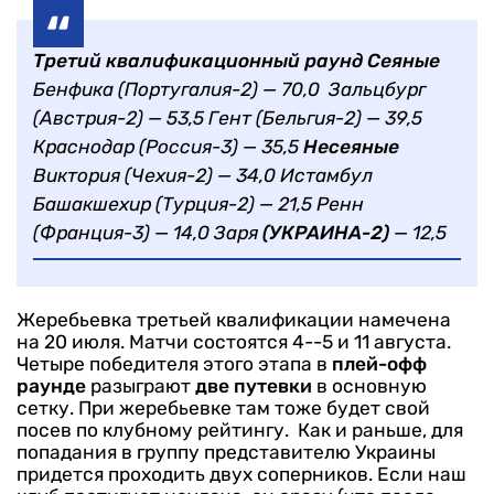
Третий квалификационный раунд
Сеяные
Бенфика (Португалия-2) — 70,0
Зальцбург
(Австрия-2) — 53,5
Гент (Бельгия-2) — 39,5
Краснодар (Россия-3) — 35,5
Несеяные
Виктория (Чехия-2) — 34,0
Истамбул
Башакшехир (Турция-2) — 21,5
Ренн
(Франция-3) — 14,0
Заря
(УКРАИНА-2)
— 12,5
Жеребьевка третьей квалификации намечена
на 20 июля. Матчи состоятся 4--5 и 11 августа.
Четыре победителя этого этапа в
плей-офф
раунде
разыграют
две путевки
в основную
сетку. При жеребьевке там тоже будет свой
посев по клубному рейтингу.
Как и раньше, для
попадания в группу представителю Украины
придется проходить двух соперников. Если наш