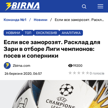
команда №1
новини
Если все заморозят. Расклад для Зари в отборе Лиги чемпионов: посев и соперники
НОВИНИ
НОВИНИ
ТОП
ЕКСКЛЮЗИВ
АНАЛІТИКА
АНАЛІТИКА
Если все заморозят. Расклад для
Зари в отборе Лиги чемпионов:
ІНТЕРВ'Ю
посев и соперники
РІЗНЕ
Zbirna.com
19200
★
★
★
★
★
★
★
★
★
★
0 голосів
26 березня 2020, 06:57
БУКМЕКЕРИ