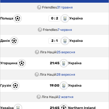
Friendlies
31 травня
Польща
Україна
0 : 2
Friendlies
7 червня
Данія
Україна
2 : 1
Ліга Націй
25 вересня
Угорщина
Україна
21:45
Ліга Націй
28 вересня
Грузія
Україна
19:00
Ліга Націй
2 жовтня
Україна
Northern Ireland
21:45