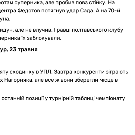
отам суперника, але пробив повз стійку. На
іцентра Федотов потягнув удар Сада. А на 70-й
дуна.
идун, але не влучив. Гравці полтавського клубу
перника їх заблокували.
тур, 23 травня
сяту сходинку в УПЛ. Завтра конкуренти зіграють
их Нагорняка, але все ж вони зберегли місце в
останній позиції у турнірній таблиці чемпіонату