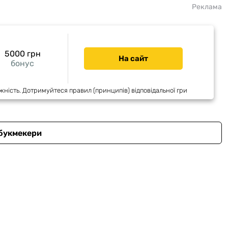
Реклама
5000 грн
На сайт
бонус
жність. Дотримуйтеся правил (принципів) відповідальної гри
 букмекери