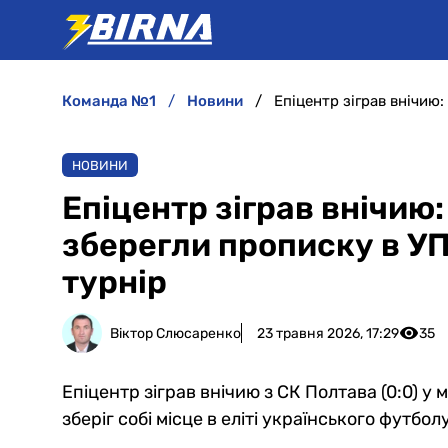
команда №1
новини
НОВИНИ
Епіцентр зіграв внічию:
зберегли прописку в У
турнір
Віктор Слюсаренко
23 травня 2026, 17:29
35
Епіцентр зіграв внічию з СК Полтава (0:0) у
зберіг собі місце в еліті українського футбо