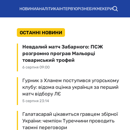
НОВИНИ
АНАЛІТИКА
ІНТЕРВ'Ю
РІЗНЕ
БУКМЕКЕРИ
ОСТАННІ НОВИНИ
Невдалий матч Забарного: ПСЖ
розгромно програв Мальорці
товариський трофей
6 серпня 09:00
Гурник з Хланем поступився угорському
клубу: відома оцінка українця за перший
матч відбору ЛЄ
5 серпня 23:14
Галатасарай цікавиться гравцем збірної
України: чемпіон Туреччини проводить
таємні переговори