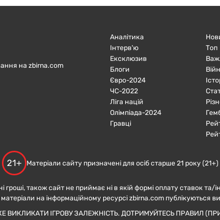
Аналітика
Нов
Інтерв'ю
Топ
Ексклюзив
Важ
ання на zbirna.com
Блоги
Війн
Євро-2024
Істо
ЧC-2022
Ста
Ліга націй
Різн
Олімпіада-2024
Гем
Гравці
Рей
Рей
21+
Матеріали сайту призначені для осіб старше 21 року (21+)
ні гроші, також сайт не приймає ні в якій формі оплату ставок та/і
 матеріали на інформаційному ресурсі zbirna.com публікуються в
ЖЕ ВИКЛИКАТИ ІГРОВУ ЗАЛЕЖНІСТЬ. ДОТРИМУЙТЕСЬ ПРАВИЛ (ПРИ