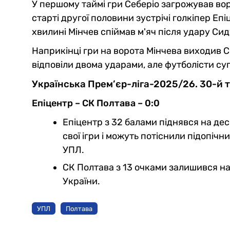
У першому таймі гри Себеріо загрожував вор
старті другої половини зустрічі голкіпер Еп
хвилині Мінчев спіймав м'яч після удару Си
Наприкінці гри на ворота Мінчева виходив С
відповіли двома ударами, але футболісти су
Українська Прем’єр-ліга-2025/26. 30-й 
Епіцентр – СК Полтава – 0:0
Епіцентр з 32 балами піднявся на де
свої ігри і можуть потіснили підопічн
УПЛ.
СК Полтава з 13 очками залишився на 
України.
УПЛ
Полтава