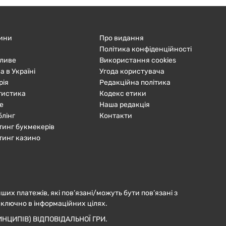
ини
Про видання
Політика конфіденційності
ливе
Використання cookies
а в Україні
Угода користувача
рія
Редакційна політика
тистика
Кодекс етики
е
Наша редакція
блінг
Контакти
тинг букмекерів
тинг казино
нших платежів, які пов’язані/можуть бути пов’язані з
иключно в інформаційних цілях.
НЦИПІВ) ВІДПОВІДАЛЬНОЇ ГРИ.