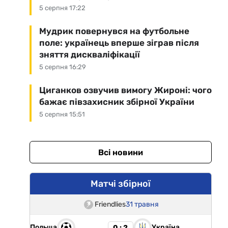
5 серпня 17:22
Мудрик повернувся на футбольне
поле: українець вперше зіграв після
зняття дискваліфікації
5 серпня 16:29
Циганков озвучив вимогу Жироні: чого
бажає півзахисник збірної України
5 серпня 15:51
Всі новини
Матчі збірної
Friendlies
31 травня
Польща
Україна
0 : 2