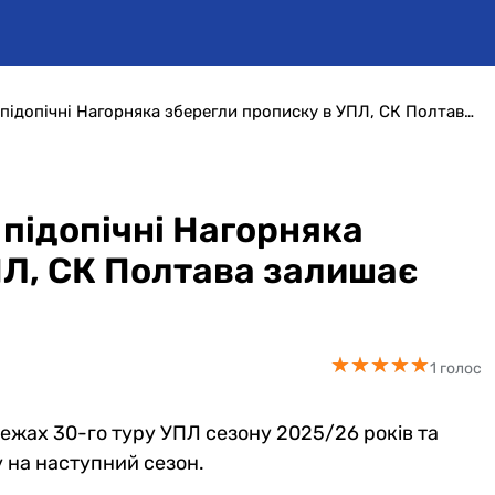
Епіцентр зіграв внічию: підопічні Нагорняка зберегли прописку в УПЛ, СК Полтава залишає турнір
 підопічні Нагорняка
ПЛ, СК Полтава залишає
★
★
★
★
★
★
★
★
★
★
1 голос
 межах 30-го туру УПЛ сезону 2025/26 років та
лу на наступний сезон.