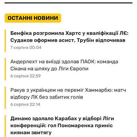
ОСТАННІ НОВИНИ
Бенфіка розгромила Хартс у кваліфікації ЛЄ:
Судаков оформив асист, Трубін відпочивав
7 серпня 00:04
Андерлехт на виїзді здолав ПАОК: команда
Сікана на шляху до Ліги Європи
6 серпня 22:59
Ракув з українцем не переміг Хаммарбю: матч
відбору ЛК без забитих голів
6 серпня 22:14
Динамо здолало Карабах у відборі Ліги
конференцій: гол Пономаренка приніс
киянам звитягу