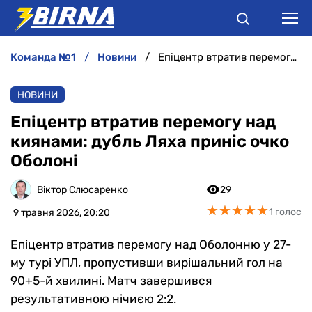
команда №1
новини
Епіцентр втратив перемогу над киянами: дубль Ляха приніс очко Оболоні
НОВИНИ
НОВИНИ
АНАЛІТИКА
Епіцентр втратив перемогу над
киянами: дубль Ляха приніс очко
ІНТЕРВ'Ю
Оболоні
РІЗНЕ
Віктор Слюсаренко
29
★
★
★
★
★
★
★
★
★
★
1 голос
9 травня 2026, 20:20
БУКМЕКЕРИ
Епіцентр втратив перемогу над Оболонню у 27-
му турі УПЛ, пропустивши вирішальний гол на
90+5-й хвилині. Матч завершився
результативною нічиєю 2:2.