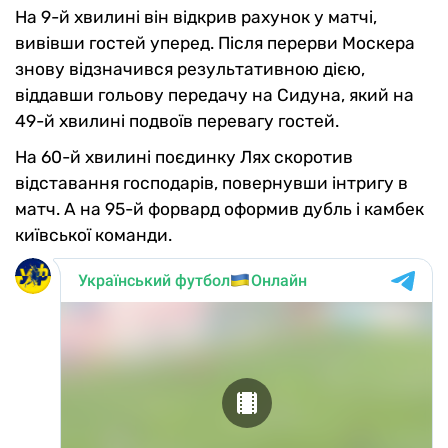
На 9-й хвилині він відкрив рахунок у матчі,
вивівши гостей уперед. Після перерви Москера
знову відзначився результативною дією,
віддавши гольову передачу на Сидуна, який на
49-й хвилині подвоїв перевагу гостей.
На 60-й хвилині поєдинку Лях скоротив
відставання господарів, повернувши інтригу в
матч. А на 95-й форвард оформив дубль і камбек
київської команди.