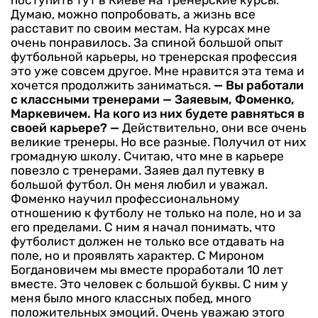
Думаю, можно попробовать, а жизнь все
расставит по своим местам. На курсах мне
очень понравилось. За спиной большой опыт
футбольной карьеры, но тренерская профессия
это уже совсем другое. Мне нравится эта тема и
хочется продолжить заниматься.
— Вы работали
с классными тренерами — Заяевым, Фоменко,
Маркевичем. На кого из них будете равняться в
своей карьере?
—
Действительно, они все очень
великие тренеры. Но все разные. Получил от них
громадную школу. Считаю, что мне в карьере
повезло с тренерами. Заяев дал путевку в
большой футбол. Он меня любил и уважал.
Фоменко научил профессиональному
отношению к футболу не только на поле, но и за
его пределами. С ним я начал понимать, что
футболист должен не только все отдавать на
поле, но и проявлять характер. С Мироном
Богдановичем мы вместе проработали 10 лет
вместе. Это человек с большой буквы. С ним у
меня было много классных побед, много
положительных эмоций. Очень уважаю этого