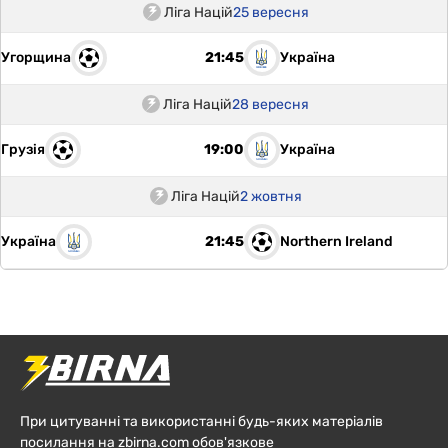
Ліга Націй
25 вересня
Угорщина
Україна
21:45
Ліга Націй
28 вересня
Грузія
Україна
19:00
Ліга Націй
2 жовтня
Україна
Northern Ireland
21:45
При цитуванні та використанні будь-яких матеріалів
посилання на zbirna.com обов'язкове