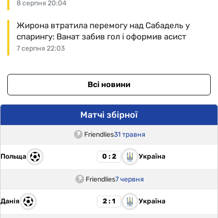
8 серпня 20:04
Жирона втратила перемогу над Сабадель у
спарингу: Ванат забив гол і оформив асист
7 серпня 22:03
Всі новини
Матчі збірної
Friendlies
31 травня
Польща
Україна
0 : 2
Friendlies
7 червня
Данія
Україна
2 : 1