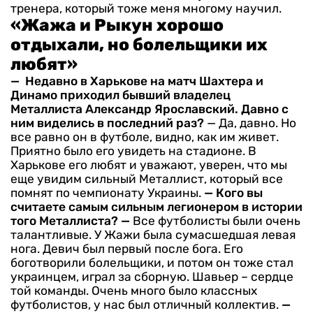
тренера, который тоже меня многому научил.
«Жажа и Рыкун хорошо
отдыхали, но болельщики их
любят»
— Недавно в Харькове на матч Шахтера и
Динамо приходил бывший владелец
Металлиста Александр Ярославский. Давно с
ним виделись в последний раз?
— Да, давно. Но
все равно он в футболе, видно, как им живет.
Приятно было его увидеть на стадионе. В
Харькове его любят и уважают, уверен, что мы
еще увидим сильный Металлист, который все
помнят по чемпионату Украины.
— Кого вы
считаете самым сильным легионером в истории
того Металлиста?
—
Все футболисты были очень
талантливые. У Жажи была сумасшедшая левая
нога. Девич был первый после бога. Его
боготворили болельщики, и потом он тоже стал
украинцем, играл за сборную. Шавьер – сердце
той команды. Очень много было классных
футболистов, у нас был отличный коллектив.
—