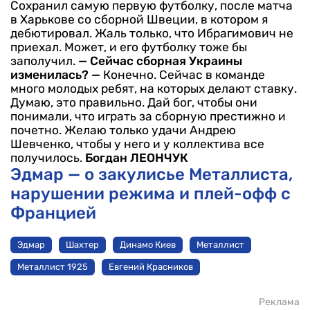
Сохранил самую первую футболку, после матча
в Харькове со сборной Швеции, в котором я
дебютировал. Жаль только, что Ибрагимович не
приехал. Может, и его футболку тоже бы
заполучил.
— Сейчас сборная Украины
изменилась?
—
Конечно. Сейчас в команде
много молодых ребят, на которых делают ставку.
Думаю, это правильно. Дай бог, чтобы они
понимали, что играть за сборную престижно и
почетно. Желаю только удачи Андрею
Шевченко, чтобы у него и у коллектива все
получилось.
Богдан ЛЕОНЧУК
Эдмар — о закулисье Металлиста,
нарушении режима и плей-офф с
Францией
Эдмар
Шахтер
Динамо Киев
Металлист
Металлист 1925
Евгений Красников
Реклама