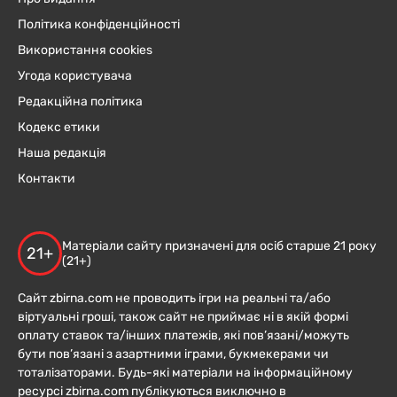
Політика конфіденційності
Використання cookies
Угода користувача
Редакційна політика
Кодекс етики
Наша редакція
Контакти
Матеріали сайту призначені для осіб старше 21 року
21+
(21+)
Сайт zbirna.com не проводить ігри на реальні та/або
віртуальні гроші, також сайт не приймає ні в якій формі
оплату ставок та/інших платежів, які пов’язані/можуть
бути пов’язані з азартними іграми, букмекерами чи
тоталізаторами. Будь-які матеріали на інформаційному
ресурсі zbirna.com публікуються виключно в