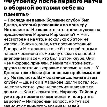
«Футболку после первого матча
в сборной оставил себе на
память»
— Последним вашим большим клубом был
Днепр, который развалился по примеру
Металлиста. Не жалеете, что откликнулись на
предложение Мирона Маркевича?
— Нет,
несмотря ни на что, нисколько об этом не
жалею. Конечно, знал, что противостояние
Днепра и Металлиста тоже было особенным в
нашем чемпионате. Но хочу сказать спасибо
днепрянам и всем, кто был в этом клубе. Они
меня хорошо приняли. У меня там тоже есть
друзья и остались хорошие воспоминания.
— У
Днепра тоже были финансовые проблемы, как
и у Металлиста. Вам остались должны в этом
клубе?
— Да, как и в Харькове, долги остались,
но если честно, уже не рассчитываю на эти
деньги.
— Как вы считаете, Марлосу, Тайсону
уже пора поменять чемпионат и поиграть в
Европе?
— Интересный вопрос, но тут все
зависит от личного желания и целей