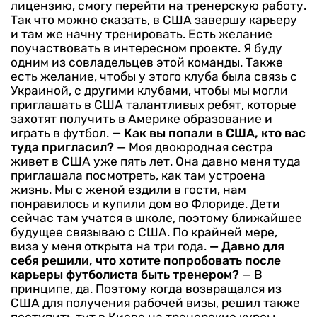
лицензию, смогу перейти на тренерскую работу.
Так что можно сказать, в США завершу карьеру
и там же начну тренировать. Есть желание
поучаствовать в интересном проекте. Я буду
одним из совладельцев этой команды. Также
есть желание, чтобы у этого клуба была связь с
Украиной, с другими клубами, чтобы мы могли
приглашать в США талантливых ребят, которые
захотят получить в Америке образование и
играть в футбол.
— Как вы попали в США, кто вас
туда пригласил?
— Моя двоюродная сестра
живет в США уже пять лет. Она давно меня туда
приглашала посмотреть, как там устроена
жизнь. Мы с женой ездили в гости, нам
понравилось и купили дом во Флориде. Дети
сейчас там учатся в школе, поэтому ближайшее
будущее связываю с США. По крайней мере,
виза у меня открыта на три года.
— Давно для
себя решили, что хотите попробовать после
карьеры футболиста быть тренером?
— В
принципе, да. Поэтому когда возвращался из
США для получения рабочей визы, решил также
поступить тут в Киеве на тренерские курсы.