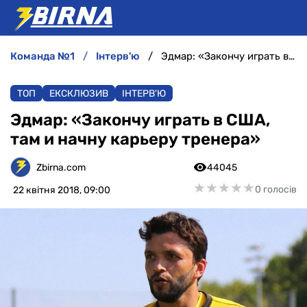
команда №1
інтерв'ю
Эдмар: «Закончу играть в США, там и начну карьеру тренера»
НОВИНИ
ТОП
ЕКСКЛЮЗИВ
ІНТЕРВ'Ю
АНАЛІТИКА
Эдмар: «Закончу играть в США,
там и начну карьеру тренера»
ІНТЕРВ'Ю
Zbirna.com
44045
РІЗНЕ
★
★
★
★
★
★
★
★
★
★
0 голосів
22 квітня 2018, 09:00
БУКМЕКЕРИ