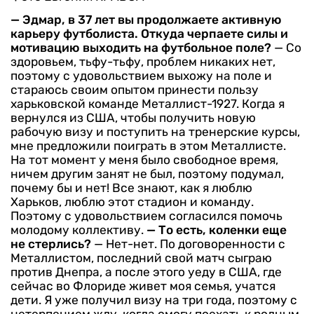
— Эдмар, в 37 лет вы продолжаете активную
карьеру футболиста. Откуда черпаете силы и
мотивацию выходить на футбольное поле?
— Со
здоровьем, тьфу-тьфу, проблем никаких нет,
поэтому с удовольствием выхожу на поле и
стараюсь своим опытом принести пользу
харьковской команде Металлист-1927. Когда я
вернулся из США, чтобы получить новую
рабочую визу и поступить на тренерские курсы,
мне предложили поиграть в этом Металлисте.
На тот момент у меня было свободное время,
ничем другим занят не был, поэтому подумал,
почему бы и нет! Все знают, как я люблю
Харьков, люблю этот стадион и команду.
Поэтому с удовольствием согласился помочь
молодому коллективу.
— То есть, коленки еще
не стерлись?
— Нет-нет. По договоренности с
Металлистом, последний свой матч сыграю
против Днепра, а после этого уеду в США, где
сейчас во Флориде живет моя семья, учатся
дети. Я уже получил визу на три года, поэтому с
нетерпением жду, когда смогу поехать к родным.