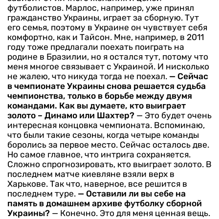
футболистов. Марлос, например, уже принял
гражданство Украины, играет за сборную. Тут
его семья, поэтому в Украине он чувствует себя
комфортно, как и Тайсон. Мне, например, в 2011
году тоже предлагали поехать поиграть на
родине в Бразилии, но я остался тут, потому что
меня многое связывает с Украиной. И нисколько
не жалею, что никуда тогда не поехал.
— Сейчас
в чемпионате Украины снова решается судьба
чемпионства, только в борьбе между двумя
командами. Как вы думаете, кто выиграет
золото – Динамо или Шахтер?
— Это будет очень
интересная концовка чемпионата. Вспоминаю,
что были такие сезоны, когда четыре команды
боролись за первое место. Сейчас осталось две.
Но самое главное, что интрига сохраняется.
Сложно спрогнозировать, кто выиграет золото. В
последнем матче киевляне взяли верх в
Харькове. Так что, наверное, все решится в
последнем туре.
— Оставили ли вы себе на
память в домашнем архиве футболку сборной
Украины?
— Конечно. Это для меня ценная вещь.