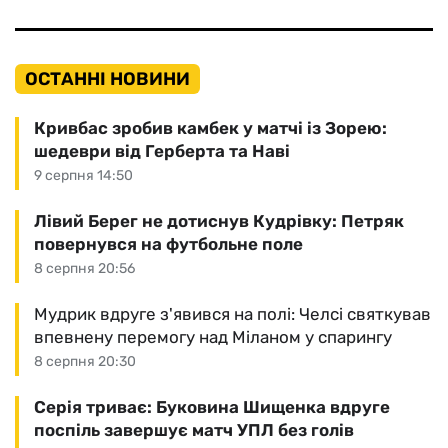
ОСТАННІ НОВИНИ
Кривбас зробив камбек у матчі із Зорею:
шедеври від Герберта та Наві
9 серпня 14:50
Лівий Берег не дотиснув Кудрівку: Петряк
повернувся на футбольне поле
8 серпня 20:56
Мудрик вдруге з'явився на полі: Челсі святкував
впевнену перемогу над Міланом у спарингу
8 серпня 20:30
Серія триває: Буковина Шищенка вдруге
поспіль завершує матч УПЛ без голів