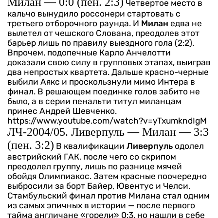
Милан — 0:0 (пен. 2:3)
Четвертое место в
кальчо вынудило россонери стартовать с
третьего отборочного раунда. И
Милан
едва не
вылетел от чешского Слована, преодолев этот
барьер лишь по правилу выездного гола (2:2).
Впрочем, подопечные Карло Анчелотти
доказали свою силу в групповых этапах, выиграв
два непростых квартета. Дальше красно-черные
выбили Аякс и проскользнули мимо Интера в
финал. В решающем поединке голов забито не
было, а в серии пенальти титул миланцам
принес Андрей Шевченко.
https://www.youtube.com/watch?v=yTxumkndIgM
ЛЧ-2004/05. Ливерпуль — Милан — 3:3
(пен. 3:2)
В квалификации
Ливерпуль
одолел
австрийский ГАК, после чего со скрипом
преодолел группу, лишь по разнице мячей
обойдя Олимпиакос. Затем красные поочередно
выбросили за борт Байер, Ювентус и Челси.
Стамбульский финал против Милана стал одним
из самых эпичных в истории — после первого
тайма англичане «горели» 0:3, но нашли в себе