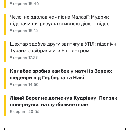
9 серпня 18:46
Челсі не здолав чемпіона Малазії: Мудрик
відзначився результативною дією – відео
9 серпня 18:15
Шахтар здобув другу звитягу в УПЛ: підопічні
Турана розібралися з Епіцентром
9 серпня 17:39
Кривбас зробив камбек у матчі із Зорею:
шедеври від Герберта та Наві
9 серпня 14:50
Лівий Берег не дотиснув Кудрівку: Петряк
повернувся на футбольне поле
8 серпня 20:56