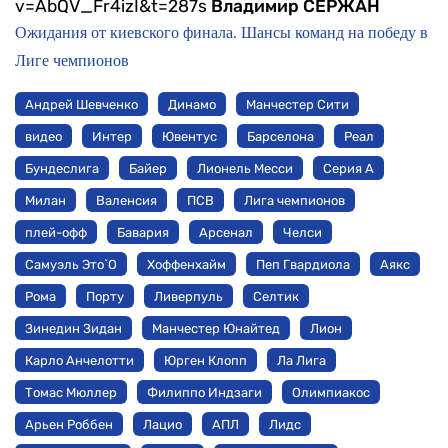
v=AbQV_Fr4izI&t=287s
Владимир СЕРЖАН
Ожидания от киевского финала. Шансы команд на победу в
Лиге чемпионов
Андрей Шевченко
Динамо
Манчестер Сити
видео
Интер
Ювентус
Барселона
Реал
Бундеслига
Байер
Лионель Месси
Серия А
Милан
Валенсия
ПСВ
Лига чемпионов
плей-офф
Бавария
Арсенал
Челси
Самуэль Это`О
Хоффенхайм
Пеп Гвардиола
Аякс
Рома
Порту
Ливерпуль
Селтик
Зинедин Зидан
Манчестер Юнайтед
Лион
Карло Анчелотти
Юрген Клопп
Ла Лига
Томас Мюллер
Филиппо Индзаги
Олимпиакос
Арьен Роббен
Лацио
АПЛ
Лидс