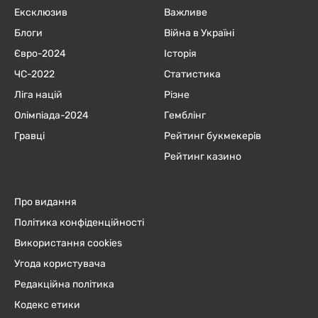
Ексклюзив
Важливе
Блоги
Війна в Україні
Євро-2024
Історія
ЧC-2022
Статистика
Ліга націй
Різне
Олімпіада-2024
Гемблінг
Гравці
Рейтинг букмекерів
Рейтинг казино
Про видання
Політика конфіденційності
Використання cookies
Угода користувача
Редакційна політика
Кодекс етики