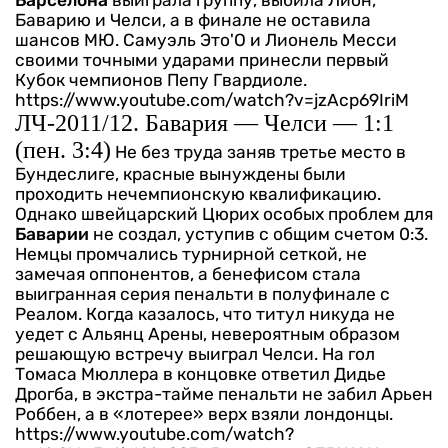
Барселона
выиграла группу, выбила Лион,
Баварию и Челси, а в финале не оставила
шансов МЮ. Самуэль Это'О и Лионель Месси
своими точными ударами принесли первый
Кубок чемпионов Пепу Гвардиоле.
https://www.youtube.com/watch?v=jzAcp69IriM
ЛЧ-2011/12. Бавария — Челси — 1:1
(пен. 3:4)
Не без труда заняв третье место в
Бундеслиге, красные вынуждены были
проходить нечемпионскую квалификацию.
Однако швейцарский Цюрих особых проблем для
Баварии
не создал, уступив с общим счетом 0:3.
Немцы промчались турнирной сеткой, не
замечая оппонентов, а бенефисом стала
выигранная серия пенальти в полуфинале с
Реалом. Когда казалось, что титул никуда не
уедет с Альянц Арены, невероятным образом
решающую встречу выиграл Челси. На гол
Томаса Мюллера в концовке ответил Дидье
Дрогба, в экстра-тайме пенальти не забил Арьен
Роббен, а в «лотерее» верх взяли лондонцы.
https://www.youtube.com/watch?