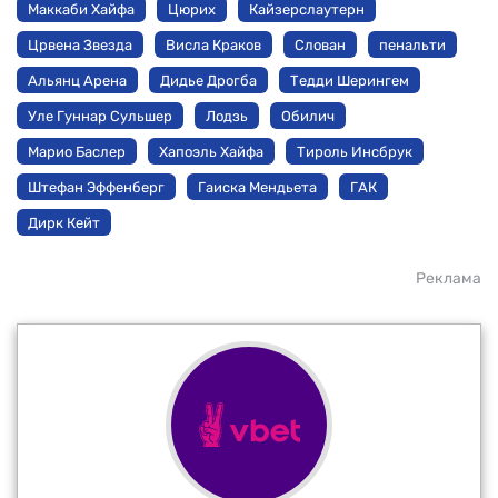
Маккаби Хайфа
Цюрих
Кайзерслаутерн
Црвена Звезда
Висла Краков
Слован
пенальти
Альянц Арена
Дидье Дрогба
Тедди Шерингем
Уле Гуннар Сульшер
Лодзь
Обилич
Марио Баслер
Хапоэль Хайфа
Тироль Инсбрук
Штефан Эффенберг
Гаиска Мендьета
ГАК
Дирк Кейт
Реклама