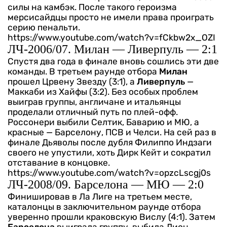
силы на камбэк. После такого героизма
мерсисайдцы просто не имели права проиграть
серию пенальти.
https://www.youtube.com/watch?v=fCkbw2x_OZI
ЛЧ-2006/07. Милан — Ливерпуль — 2:1
Спустя два года в финале вновь сошлись эти две
команды. В третьем раунде отбора
Милан
прошел Црвену Звезду (3:1), а
Ливерпуль
—
Маккаби из Хайфы (3:2). Без особых проблем
выиграв группы, англичане и итальянцы
проделали отличный путь по плей-офф.
Россонери выбили Селтик, Баварию и МЮ, а
красные — Барселону, ПСВ и Челси. На сей раз в
финале Дьяволы после дубля Филиппо Индзаги
своего не упустили, хоть Дирк Кейт и сократил
отставание в концовке.
https://www.youtube.com/watch?v=opzcLscgj0s
ЛЧ-2008/09. Барселона — МЮ — 2:0
Финишировав в Ла Лиге на третьем месте,
каталонцы в заключительном раунде отбора
уверенно прошли краковскую Вислу (4:1). Затем