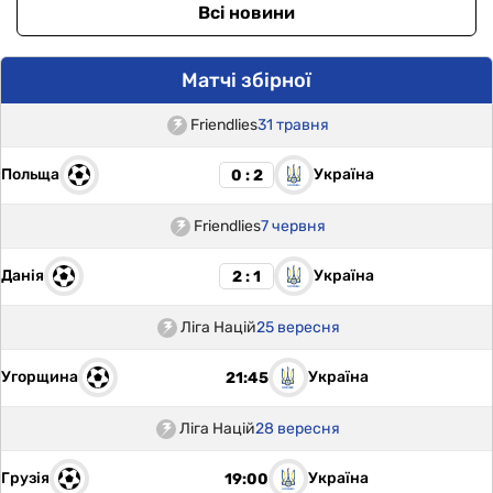
Всі новини
Матчі збірної
Friendlies
31 травня
Польща
Україна
0 : 2
Friendlies
7 червня
Данія
Україна
2 : 1
Ліга Націй
25 вересня
Угорщина
Україна
21:45
Ліга Націй
28 вересня
Грузія
Україна
19:00