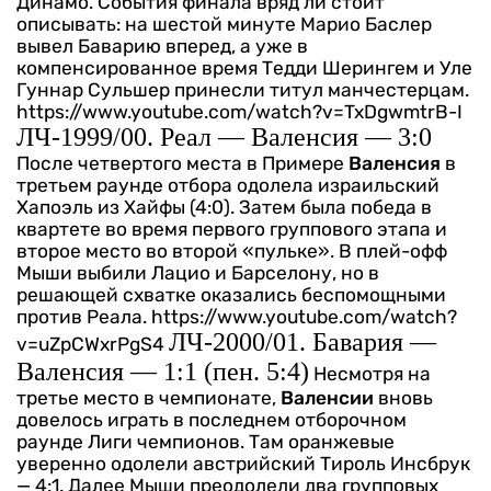
Динамо. События финала вряд ли стоит
описывать: на шестой минуте Марио Баслер
вывел Баварию вперед, а уже в
компенсированное время Тедди Шерингем и Уле
Гуннар Сульшер принесли титул манчестерцам.
https://www.youtube.com/watch?v=TxDgwmtrB-I
ЛЧ-1999/00. Реал — Валенсия — 3:0
После четвертого места в Примере
Валенсия
в
третьем раунде отбора одолела израильский
Хапоэль из Хайфы (4:0). Затем была победа в
квартете во время первого группового этапа и
второе место во второй «пульке». В плей-офф
Мыши выбили Лацио и Барселону, но в
решающей схватке оказались беспомощными
против Реала.
https://www.youtube.com/watch?
ЛЧ-2000/01. Бавария —
v=uZpCWxrPgS4
Валенсия — 1:1 (пен. 5:4)
Несмотря на
третье место в чемпионате,
Валенсии
вновь
довелось играть в последнем отборочном
раунде Лиги чемпионов. Там оранжевые
уверенно одолели австрийский Тироль Инсбрук
— 4:1. Далее Мыши преодолели два групповых