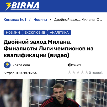
команда №1
новини
Двойной заход Милана. Финалисты Лиги чемпионов из квалификации (видео)
НОВИНИ
НОВИНИ
ЕКСКЛЮЗИВ
АНАЛІТИКА
АНАЛІТИКА
Двойной заход Милана.
Финалисты Лиги чемпионов из
ІНТЕРВ'Ю
квалификации (видео)
РІЗНЕ
Zbirna.com
26311
★
★
★
★
★
★
★
★
★
★
0 голосів
9 травня 2018, 13:34
БУКМЕКЕРИ