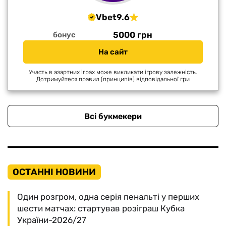
Vbet
9.6
5000 грн
бонус
На сайт
Участь в азартних іграх може викликати ігрову залежність.
Дотримуйтеся правил (принципів) відповідальної гри
Всі букмекери
ОСТАННІ НОВИНИ
Один розгром, одна серія пенальті у перших
шести матчах: стартував розіграш Кубка
України-2026/27