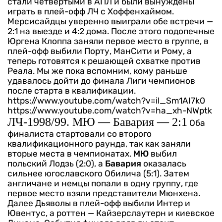
стали четвертыми в АПЛ и были вынуждены
играть в плей-офф ЛЧ с Хоффенхаймом.
Мерсисайдцы уверенно выиграли обе встречи —
2:1 на выезде и 4:2 дома. После этого подопечные
Юргена Клоппа заняли первое место в группе, в
плей-офф выбили Порту, МанСити и Рому, а
теперь готовятся к решающей схватке против
Реала. Мы же пока вспомним, кому раньше
удавалось дойти до финала Лиги чемпионов
после старта в квалификации.
https://www.youtube.com/watch?v=il_Sm1AI7k0
https://www.youtube.com/watch?v=ha_xh-NWptk
ЛЧ-1998/99. МЮ — Бавария — 2:1
Оба
финалиста стартовали со второго
квалификационного раунда, так как заняли
вторые места в чемпионатах.
МЮ
выбил
польский Лодзь (2:0), а
Бавария
оказалась
сильнее югославского Обилича (5:1). Затем
англичане и немцы попали в одну группу, где
первое место взяли представители Мюнхена.
Далее Дьяволы в плей-офф выбили Интер и
Ювентус, а роттен — Кайзерслаутерн и киевское