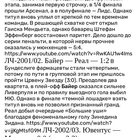
этапа, занимая первую строчку, в 1/4 финала
прошли Арсенал, а в полуфинале — Лидс. Однако
титул вновь уплыл от крепкой по тем временам
команды. В решающей схватке счет открыл
Гаиска Мендьета, однако баварец Штефан
Эффенберг восстановил паритет. Дело дошло до
серии пенальти, в которой нервы прочнее
оказались у мюнхенцев — 5:4.
https://www.youtube.com/watch?v=RwKAU1w4lms
ЛЧ-2001/02. Байер — Реал — 1:2
В
Бундеслиге фармацевты стали четвертыми,
потому по пути в групповой этап им пришлось
пройти Црвену Звезду (3:0). Преодолев два
квартета, в плей-офф
Байер
оказался сильнее
Ливерпуля и по правилу выездного гола выбил
МЮ. Однако в финале «темной лошадке» взять
титул вновь не позволил признанный гранд.
Реал добыл очередные «Большие уши»
благодаря феноменальному голу Зинедина
Зидана.
https://www.youtube.com/watch?
ЛЧ-2002/03. Ювентус —
v=jjKgMtsfG9M