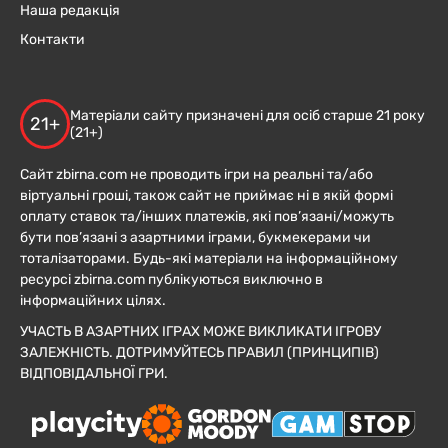
Наша редакція
Контакти
Матеріали сайту призначені для осіб старше 21 року
21+
(21+)
Сайт zbirna.com не проводить ігри на реальні та/або
віртуальні гроші, також сайт не приймає ні в якій формі
оплату ставок та/інших платежів, які пов’язані/можуть
бути пов’язані з азартними іграми, букмекерами чи
тоталізаторами. Будь-які матеріали на інформаційному
ресурсі zbirna.com публікуються виключно в
інформаційних цілях.
УЧАСТЬ В АЗАРТНИХ ІГРАХ МОЖЕ ВИКЛИКАТИ ІГРОВУ
ЗАЛЕЖНІСТЬ. ДОТРИМУЙТЕСЬ ПРАВИЛ (ПРИНЦИПІВ)
ВІДПОВІДАЛЬНОЇ ГРИ.