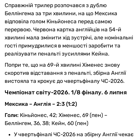
Справжній трилер розпочався з дублю
Беллінгема за три хвилини, на що Мексика
відповіла голом Кіньйонеса перед самою
перервою. Червона картка англійців на 54-й
хвилині мала змінити хід зустрічі, але номінальні
гості примудрилися в меншості заробити та
реалізувати пенальті зусиллями Кейна.
Попри те, що на 69-й хвилині Хіменес знову
скоротив відставання з пенальті, збірна Англії
вистояла та крокує до чвертьфіналу ЧС-2026.
Чемпіонат світу-2026. 1/8 фіналу. 6 липня
Мексика – Англія – 2:3 (1:2)
Голи:
Кіньйонес, 42; Хіменес, 69 (пен) –
Беллінгем, 36, 38; Кейн, 60 (пен)
У чвертьфіналі ЧС-2026 на збірну Англії чекає