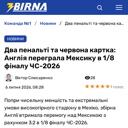
команда №1
новини
Два пенальті та червона картка: Англія переграла Мексику в 1/8 фіналу ЧС-2026
НОВИНИ
НОВИНИ
АНАЛІТИКА
Два пенальті та червона картка:
Англія переграла Мексику в 1/8
ІНТЕРВ'Ю
фіналу ЧС-2026
РІЗНЕ
Віктор Слюсаренко
28
★
★
★
★
★
★
★
★
★
★
1 голос
6 липня 2026, 08:28
БУКМЕКЕРИ
Попри чисельну меншість та екстремальні
умови високогірного стадіону в Мехіко, збірна
Англії втримала перемогу над Мексикою з
рахунком 3:2 в 1/8 фіналу ЧС-2026.