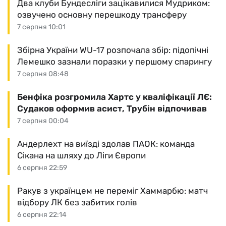
Два клуби Бундесліги зацікавилися Мудриком:
озвучено основну перешкоду трансферу
7 серпня 10:01
Збірна України WU-17 розпочала збір: підопічні
Лемешко зазнали поразки у першому спарингу
7 серпня 08:48
Бенфіка розгромила Хартс у кваліфікації ЛЄ:
Судаков оформив асист, Трубін відпочивав
7 серпня 00:04
Андерлехт на виїзді здолав ПАОК: команда
Сікана на шляху до Ліги Європи
6 серпня 22:59
Ракув з українцем не переміг Хаммарбю: матч
відбору ЛК без забитих голів
6 серпня 22:14