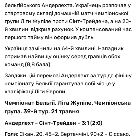
бельгійського Андерлехта. Українець розпочав у
стартовому складі домашній матч чемпіонської
групи Ліги Жупіле проти Сінт-Трейдена, а на 20-
й хвилині відкрив рахунок. У компенсований час
першого тайму він оформив дубль.
Українця замінили на 64-й хвилині. Нападник
отримав найвищу оцінку серед гравців обох
команд (8,8 бала).
Завдяки цій перемозі Андерлехт за тур до фінішу
чемпіонату Бельгії гарантував собі місце у
кваліфікацї Ліги Європи.
Чемпіонат Бельгії. Ліга Жупіле. Чемпіонська
група. 39-й тур. 21 травня
Андерлехт – Сінт-Трейден – 3:1 (2:0)
Голи
: Сікан, 20, 45+2, Бертаччіні, 90+2 – Сіссако,