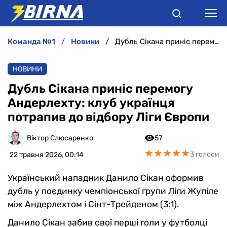
команда №1
новини
Дубль Сікана приніс перемогу Андерлехту: клуб українця потрапив до відбору Ліги Європи
НОВИНИ
НОВИНИ
АНАЛІТИКА
Дубль Сікана приніс перемогу
Андерлехту: клуб українця
ІНТЕРВ'Ю
потрапив до відбору Ліги Європи
РІЗНЕ
Віктор Слюсаренко
57
★
★
★
★
★
★
★
★
★
★
3 голоси
22 травня 2026, 00:14
БУКМЕКЕРИ
Український нападник Данило Сікан оформив
дубль у поєдинку чемпіонської групи Ліги Жупіле
між Андерлехтом і Сінт-Трейденом (3:1).
Данило Сікан забив свої перші голи у футболці