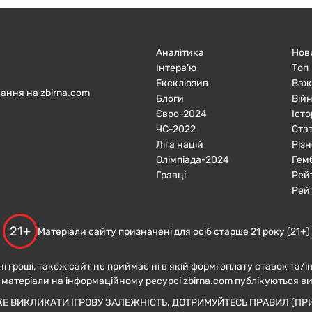
Аналітика
Нов
Інтерв'ю
Топ
Ексклюзив
Важ
ання на zbirna.com
Блоги
Війн
Євро-2024
Істо
ЧC-2022
Ста
Ліга націй
Різн
Олімпіада-2024
Гем
Гравці
Рей
Рей
21+
Матеріали сайту призначені для осіб старше 21 року (21+)
ні гроші, також сайт не приймає ні в якій формі оплату ставок та/і
 матеріали на інформаційному ресурсі zbirna.com публікуються в
ЖЕ ВИКЛИКАТИ ІГРОВУ ЗАЛЕЖНІСТЬ. ДОТРИМУЙТЕСЬ ПРАВИЛ (ПРИ