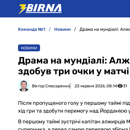
команда №1
новини
Драма на мундіалі: Алж
НОВИНИ
Драма на мундіалі: Алж
здобув три очки у матч
Віктор Слюсаренко
23 червня 2026, 08:14
31
Після пропущеного голу у першому таймі пі
хід гри та здобути перемогу над Йорданією 
В першому таймі зустрічі капітан алжирців М
суперника, а перед самою перервою збірна 