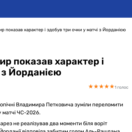
ир показав характер і здобув три очки у матчі з Йорданією
ир показав характер і
і з Йорданією
★
★
★
★
★
★
★
★
★
★
1 голос
допічні Владимира Петковича зуміли переломити
у матчі ЧС-2026.
арез не реалізував два моменти біля воріт
Йорданії відповіла забитим голом Аль-Рашдана.