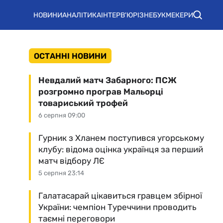
НОВИНИ
АНАЛІТИКА
ІНТЕРВ'Ю
РІЗНЕ
БУКМЕКЕРИ
ОСТАННІ НОВИНИ
Невдалий матч Забарного: ПСЖ
розгромно програв Мальорці
товариський трофей
6 серпня 09:00
Гурник з Хланем поступився угорському
клубу: відома оцінка українця за перший
матч відбору ЛЄ
5 серпня 23:14
Галатасарай цікавиться гравцем збірної
України: чемпіон Туреччини проводить
таємні переговори