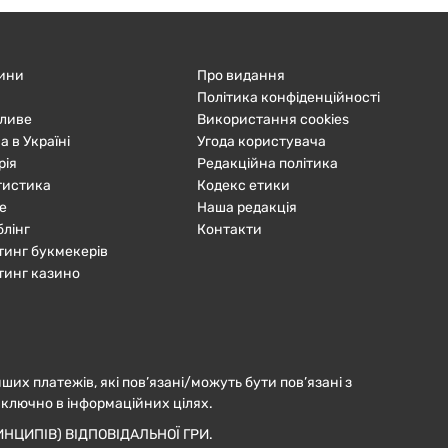
ини
Про видання
Політика конфіденційності
ливе
Використання cookies
а в Україні
Угода користувача
рія
Редакційна політика
тистика
Кодекс етики
е
Наша редакція
блінг
Контакти
тинг букмекерів
тинг казино
нших платежів, які пов’язані/можуть бути пов’язані з
иключно в інформаційних цілях.
НЦИПІВ) ВІДПОВІДАЛЬНОЇ ГРИ.