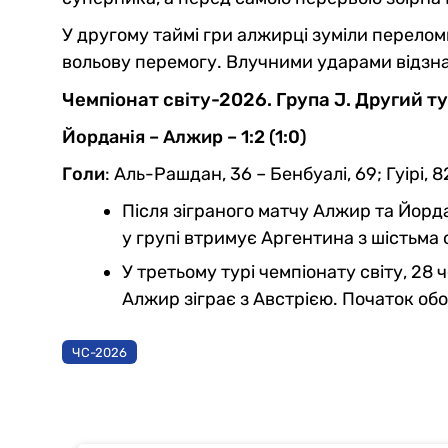
У другому таймі гри алжирці зуміли переломи
вольову перемогу. Влучними ударами відзнач
Чемпіонат світу-2026. Група J. Другий ту
Йорданія – Алжир – 1:2 (1:0)
Голи
: Аль-Рашдан, 36 – Бенбуалі, 69; Гуірі, 8
Після зіграного матчу Алжир та Йорда
у групі втримує Аргентина з шістьма 
У третьому турі чемпіонату світу, 28
Алжир зіграє з Австрією. Початок обо
ЧС-2026