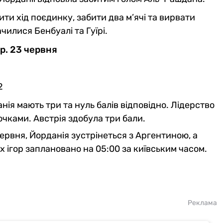
ти хід поєдинку, забити два м’ячі та вирвати
илися Бенбуалі та Гуїрі.
р. 23 червня
2
нія мають три та нуль балів відповідно. Лідерство
очками. Австрія здобула три бали.
 червня, Йорданія зустрінеться з Аргентиною, а
х ігор заплановано на 05:00 за київським часом.
Реклама