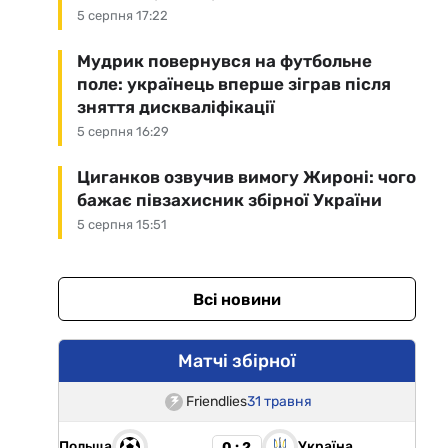
5 серпня 17:22
Мудрик повернувся на футбольне
поле: українець вперше зіграв після
зняття дискваліфікації
5 серпня 16:29
Циганков озвучив вимогу Жироні: чого
бажає півзахисник збірної України
5 серпня 15:51
Всі новини
Матчі збірної
Friendlies
31 травня
Польща
Україна
0 : 2