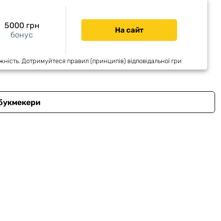
5000 грн
На сайт
бонус
жність. Дотримуйтеся правил (принципів) відповідальної гри
 букмекери