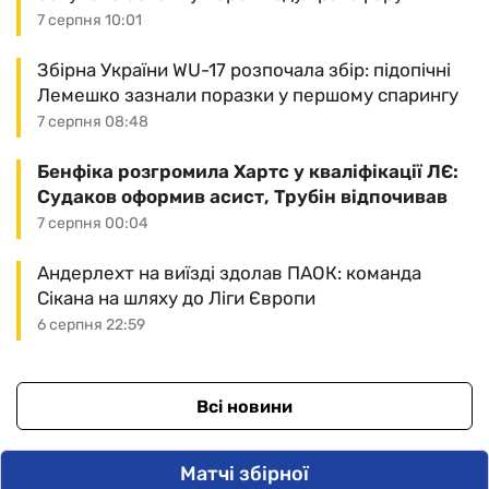
7 серпня 10:01
Збірна України WU-17 розпочала збір: підопічні
Лемешко зазнали поразки у першому спарингу
7 серпня 08:48
Бенфіка розгромила Хартс у кваліфікації ЛЄ:
Судаков оформив асист, Трубін відпочивав
7 серпня 00:04
Андерлехт на виїзді здолав ПАОК: команда
Сікана на шляху до Ліги Європи
6 серпня 22:59
Всі новини
Матчі збірної