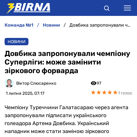
команда №1
новини
Довбика запропонували чемпіону Суперліги: може замінити зіркового форварда
НОВИНИ
НОВИНИ
АНАЛІТИКА
Довбика запропонували чемпіону
Суперліги: може замінити
ІНТЕРВ'Ю
зіркового форварда
РІЗНЕ
Віктор Слюсаренко
97
★
★
★
★
★
★
★
★
★
★
1 голос
1 липня 2025, 07:17
БУКМЕКЕРИ
Чемпіону Туреччини Галатасараю через агента
запропонували підписати українського
голеадора Артема Довбика. Український
нападник може стати заміною зіркового