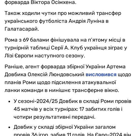
форварда Віктора Осімхена.
Також ходили чутки про можливий трансфер
українського футболіста Андрія Луніна в
Галатасарай.
Рома з 69 балами фінішувала на п’ятому місці в
турнірній таблиці Серії А. Клуб українця зіграє у
Лізі Європи наступного сезону.
Раніше, агент форварда збірної України Артема
Довбика Олексій Люндовський
висловився
щодо
планів Роми щодо підсилення атакувальної
ланки команди в нинішнє трансферне вікно.
У сезоні-2024/25 Довбик в складі Роми провів
45 матчів у всіх турнірах: 17 забитих голів і
чотири результативні передачі.
Довбик у складі збірної України загалом
провів 36 ігор, забив 11 голів. На Євро-2024 він