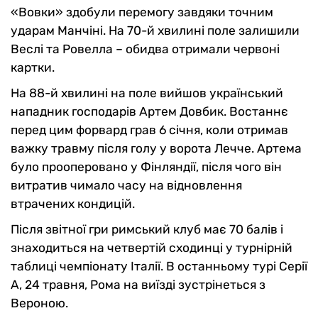
«Вовки» здобули перемогу завдяки точним
ударам Манчіні. На 70-й хвилині поле залишили
Веслі та Ровелла – обидва отримали червоні
картки.
На 88-й хвилині на поле вийшов український
нападник господарів Артем Довбик. Востаннє
перед цим форвард грав 6 січня, коли отримав
важку травму після голу у ворота Лечче. Артема
було прооперовано у Фінляндії, після чого він
витратив чимало часу на відновлення
втрачених кондицій.
Після звітної гри римський клуб має 70 балів і
знаходиться на четвертій сходинці у турнірній
таблиці чемпіонату Італії. В останньому турі Серії
А, 24 травня, Рома на виїзді зустрінеться з
Вероною.