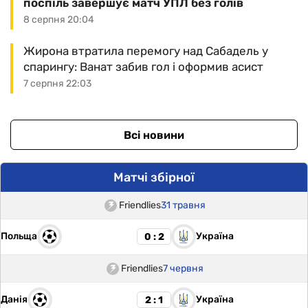
поспіль завершує матч УПЛ без голів
8 серпня 20:04
Жирона втратила перемогу над Сабадель у
спарингу: Ванат забив гол і оформив асист
7 серпня 22:03
Всі новини
Матчі збірної
Friendlies
31 травня
Польща
Україна
0 : 2
Friendlies
7 червня
Данія
Україна
2 : 1