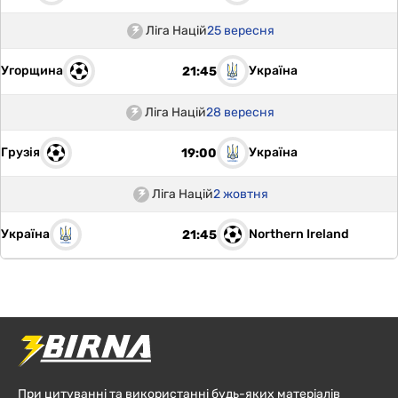
Ліга Націй
25 вересня
Угорщина
Україна
21:45
Ліга Націй
28 вересня
Грузія
Україна
19:00
Ліга Націй
2 жовтня
Україна
Northern Ireland
21:45
При цитуванні та використанні будь-яких матеріалів