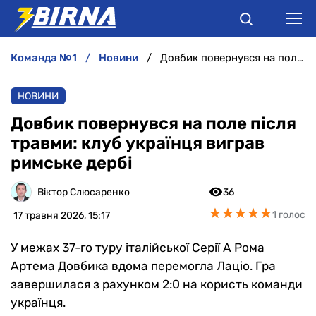
команда №1
новини
Довбик повернувся на поле після травми: клуб українця виграв римське дербі
НОВИНИ
НОВИНИ
АНАЛІТИКА
Довбик повернувся на поле після
травми: клуб українця виграв
ІНТЕРВ'Ю
римське дербі
РІЗНЕ
Віктор Слюсаренко
36
★
★
★
★
★
★
★
★
★
★
1 голос
17 травня 2026, 15:17
БУКМЕКЕРИ
У межах 37-го туру італійської Серії А Рома
Артема Довбика вдома перемогла Лаціо. Гра
завершилася з рахунком 2:0 на користь команди
українця.