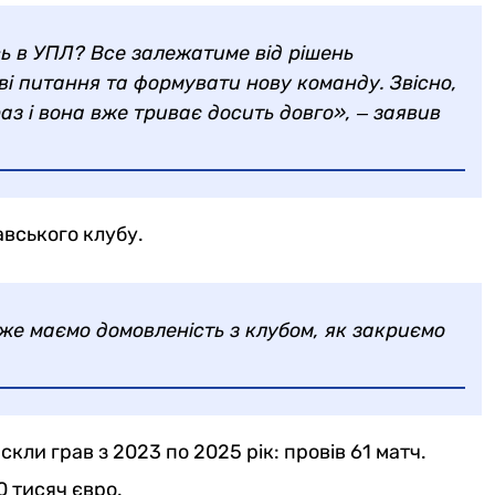
ь в УПЛ? Все залежатиме від рішень
ві питання та формувати нову команду. Звісно,
раз і вона вже триває досить довго», ‒ заявив
авського клубу.
 вже маємо домовленість з клубом, як закриємо
кли грав з 2023 по 2025 рік: провів 61 матч.
0 тисяч євро.