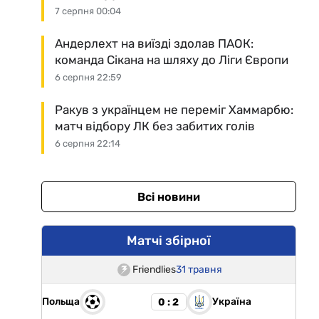
7 серпня 00:04
Андерлехт на виїзді здолав ПАОК:
команда Сікана на шляху до Ліги Європи
6 серпня 22:59
Ракув з українцем не переміг Хаммарбю:
матч відбору ЛК без забитих голів
6 серпня 22:14
Всі новини
Матчі збірної
Friendlies
31 травня
Польща
Україна
0 : 2