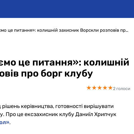
«Домовилися, як закриємо це питання»: колишній захисник Ворскли розповів про борг клубу
ємо це питання»: колишній
вів про борг клубу
★
★
★
★
★
★
★
★
★
★
2 голоси
рішень керівництва, готовності вирішувати
у. Про це ексзахисник клубу Даниїл Хрипчук
бол»
.