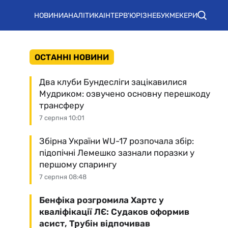
НОВИНИ
АНАЛІТИКА
ІНТЕРВ'Ю
РІЗНЕ
БУКМЕКЕРИ
ОСТАННІ НОВИНИ
Два клуби Бундесліги зацікавилися
Мудриком: озвучено основну перешкоду
трансферу
7 серпня 10:01
Збірна України WU-17 розпочала збір:
підопічні Лемешко зазнали поразки у
першому спарингу
7 серпня 08:48
Бенфіка розгромила Хартс у
кваліфікації ЛЄ: Судаков оформив
асист, Трубін відпочивав