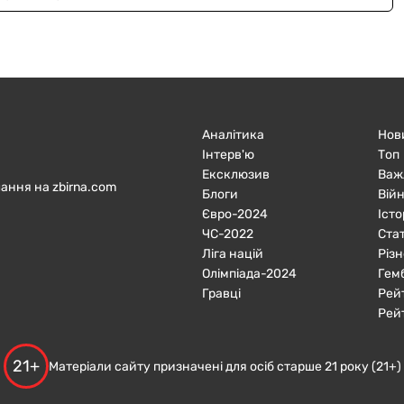
Аналітика
Нов
Інтерв'ю
Топ
Ексклюзив
Важ
ання на zbirna.com
Блоги
Війн
Євро-2024
Істо
ЧC-2022
Ста
Ліга націй
Різн
Олімпіада-2024
Гем
Гравці
Рей
Рей
21+
Матеріали сайту призначені для осіб старше 21 року (21+)