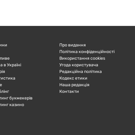
ини
Про видання
Політика конфіденційності
ливе
Використання cookies
а в Україні
Угода користувача
рія
Редакційна політика
тистика
Кодекс етики
е
Наша редакція
блінг
Контакти
тинг букмекерів
тинг казино