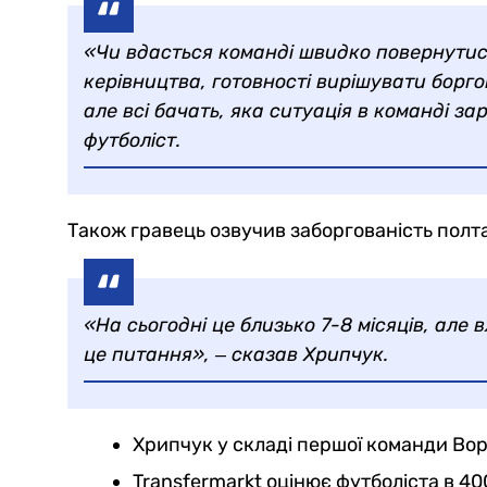
«Чи вдасться команді швидко повернутис
керівництва, готовності вирішувати борго
але всі бачать, яка ситуація в команді за
футболіст.
Також гравець озвучив заборгованість полт
«На сьогодні це близько 7-8 місяців, але
це питання», ‒ сказав Хрипчук.
Хрипчук у складі першої команди Ворс
Transfermarkt оцінює футболіста в 40