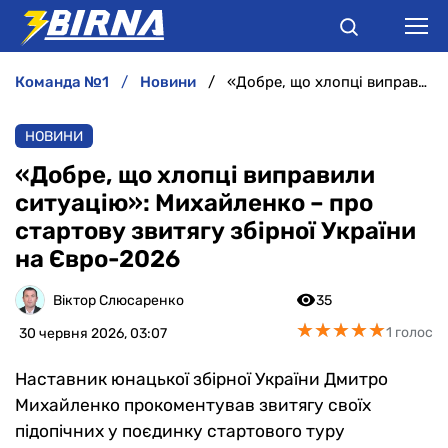
команда №1
новини
«Добре, що хлопці виправили ситуацію»: Михайленко – про стартову звитягу збірної України на Євро-2026
НОВИНИ
НОВИНИ
АНАЛІТИКА
«Добре, що хлопці виправили
ситуацію»: Михайленко – про
ІНТЕРВ'Ю
стартову звитягу збірної України
на Євро-2026
РІЗНЕ
Віктор Слюсаренко
35
БУКМЕКЕРИ
★
★
★
★
★
★
★
★
★
★
1 голос
30 червня 2026, 03:07
Наставник юнацької збірної України Дмитро
Михайленко прокоментував звитягу своїх
підопічних у поєдинку стартового туру