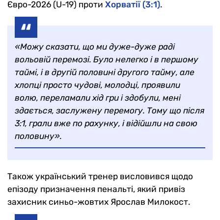
Євро-2026 (U-19) проти
Хорватії (3:1)
.
«Можу сказати, що ми дуже-дуже раді
вольовій перемозі. Було нелегко і в першому
таймі, і в другій половині другого тайму, але
хлопці просто чудові, молодці, проявили
волю, переламали хід гри і здобули, мені
здається, заслужену перемогу. Тому що після
3:1, грали вже по рахунку, і відійшли на свою
половину».
Також український тренер висловився щодо
епізоду призначення пенальті, який привіз
захисник синьо-жовтих Ярослав Милокост.