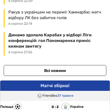
6 серпня 22:59
Ракув з українцем не переміг Хаммарбю: матч
відбору ЛК без забитих голів
6 серпня 22:14
Динамо здолало Карабах у відборі Ліги
конференцій: гол Пономаренка приніс
киянам звитягу
6 серпня 21:56
Всі новини
Матчі збірної
Friendlies
31 травня
Польща
Україна
0 : 2