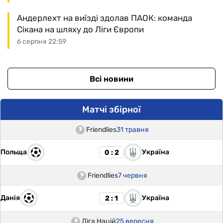
Андерлехт на виїзді здолав ПАОК: команда
Сікана на шляху до Ліги Європи
6 серпня 22:59
Всі новини
Матчі збірної
Friendlies
31 травня
Польща
Україна
0 : 2
Friendlies
7 червня
Данія
Україна
2 : 1
Ліга Націй
25 вересня