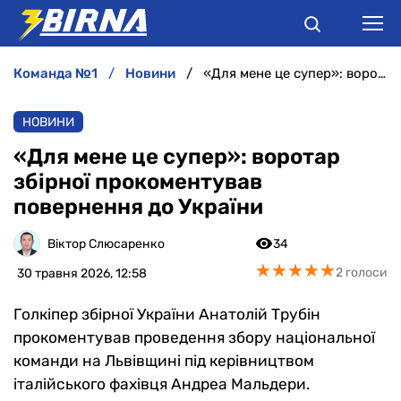
команда №1
новини
«Для мене це супер»: воротар збірної прокоментував повернення до України
НОВИНИ
НОВИНИ
АНАЛІТИКА
«Для мене це супер»: воротар
збірної прокоментував
ІНТЕРВ'Ю
повернення до України
РІЗНЕ
Віктор Слюсаренко
34
★
★
★
★
★
★
★
★
★
★
2 голоси
30 травня 2026, 12:58
БУКМЕКЕРИ
Голкіпер збірної України Анатолій Трубін
прокоментував проведення збору національної
команди на Львівщині під керівництвом
італійського фахівця Андреа Мальдери.