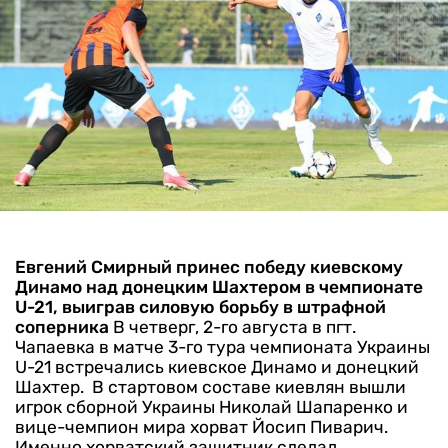
Евгений Смирный принес победу киевскому
Динамо над донецким Шахтером в чемпионате
U-21, выиграв силовую борьбу в штрафной
соперника
В четверг, 2-го августа в пгт.
Чапаевка в матче 3-го тура чемпионата Украины
U-21 встречались киевское Динамо и донецкий
Шахтер.
В стартовом составе киевлян вышли
игрок сборной Украины Николай Шапаренко и
вице-чемпион мира хорват Йосип Пиварич.
Именно хорватский защитник сделал