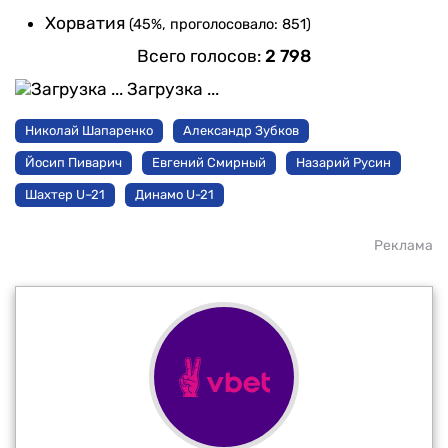
Хорватия
(45%, проголосовало: 851)
Всего голосов:
2 798
Загрузка ...
Николай Шапаренко
Александр Зубков
Йосип Пиварич
Евгений Смирный
Назарий Русин
Шахтер U–21
Динамо U-21
Реклама