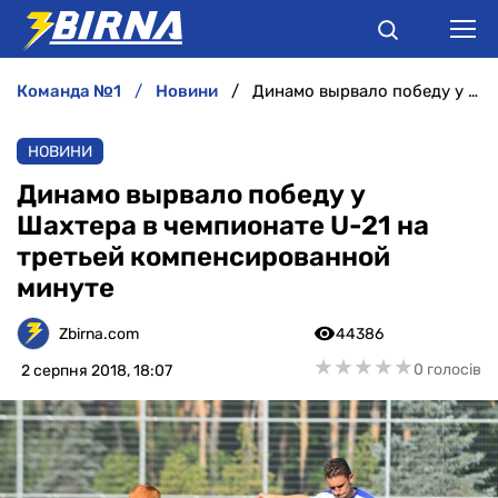
команда №1
новини
Динамо вырвало победу у Шахтера в чемпионате U-21 на третьей компенсированной минуте
НОВИНИ
НОВИНИ
АНАЛІТИКА
Динамо вырвало победу у
Шахтера в чемпионате U-21 на
ІНТЕРВ'Ю
третьей компенсированной
минуте
РІЗНЕ
Zbirna.com
44386
БУКМЕКЕРИ
★
★
★
★
★
★
★
★
★
★
0 голосів
2 серпня 2018, 18:07