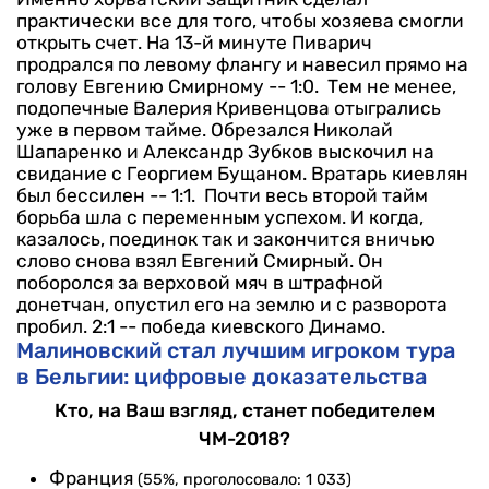
практически все для того, чтобы хозяева смогли
открыть счет. На 13-й минуте Пиварич
продрался по левому флангу и навесил прямо на
голову Евгению Смирному -- 1:0.
Тем не менее,
подопечные Валерия Кривенцова отыгрались
уже в первом тайме. Обрезался Николай
Шапаренко и Александр Зубков выскочил на
свидание с Георгием Бущаном. Вратарь киевлян
был бессилен -- 1:1.
Почти весь второй тайм
борьба шла с переменным успехом. И когда,
казалось, поединок так и закончится вничью
слово снова взял Евгений Смирный. Он
поборолся за верховой мяч в штрафной
донетчан, опустил его на землю и с разворота
пробил. 2:1 -- победа киевского Динамо.
Малиновский стал лучшим игроком тура
в Бельгии: цифровые доказательства
Кто, на Ваш взгляд, станет победителем
ЧМ-2018?
Франция
(55%, проголосовало: 1 033)