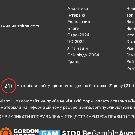
Аналітика
Нов
Інтерв'ю
Топ
Ексклюзив
Важ
ання на zbirna.com
Блоги
Війн
Євро-2024
Істо
ЧC-2022
Ста
Ліга націй
Різн
Олімпіада-2024
Гем
Гравці
Рей
Рей
21+
Матеріали сайту призначені для осіб старше 21 року (21+)
ні гроші, також сайт не приймає ні в якій формі оплату ставок та/і
 матеріали на інформаційному ресурсі zbirna.com публікуються в
ЖЕ ВИКЛИКАТИ ІГРОВУ ЗАЛЕЖНІСТЬ. ДОТРИМУЙТЕСЬ ПРАВИЛ (ПРИ