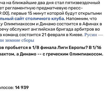
а на ближайшие два дня стал пятизвездочный
ет регламентную предматчевую пресс-
9:00), первые 15 минут которой будут открытыми
льный сайт столичного клуба.
Напомним, что
у Олимпиакосом и Динамо состоится в Афинах в
стречу обслужит английская бригада арбитров во
Русин —
а команд состоится 21 февраля в Киеве.
ли зимние сборы
ов пробьется в 1/8 финала Лиги Европы? В 1/16
ахтом, а Динамо -- с греческим Олимпиакосом.
олосов:
14 939