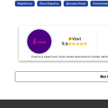
Марбелья
Лига Европы
Динамо Киев
Олимпиак
Vbet
9.6
Участь в азартних іграх може викликати ігрову зале
Всі