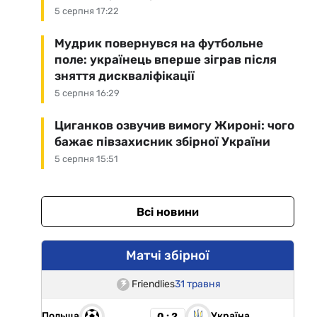
5 серпня 17:22
Мудрик повернувся на футбольне
поле: українець вперше зіграв після
зняття дискваліфікації
5 серпня 16:29
Циганков озвучив вимогу Жироні: чого
бажає півзахисник збірної України
5 серпня 15:51
Всі новини
Матчі збірної
Friendlies
31 травня
Польща
Україна
0 : 2