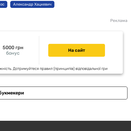
ос
Александр Хацкевич
Реклама
5000 грн
На сайт
бонус
жність. Дотримуйтеся правил (принципів) відповідальної гри
 букмекери