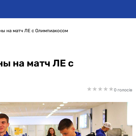
ны на матч ЛЕ с Олимпиакосом
ы на матч ЛЕ с
★
★
★
★
★
★
★
★
★
★
0 голосів