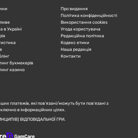
ини
Про видання
Політика конфіденційності
ливе
Використання cookies
а в Україні
Угода користувача
рія
Редакційна політика
тистика
Кодекс етики
е
Наша редакція
блінг
Контакти
тинг букмекерів
тинг казино
нших платежів, які пов’язані/можуть бути пов’язані з
иключно в інформаційних цілях.
НЦИПІВ) ВІДПОВІДАЛЬНОЇ ГРИ.