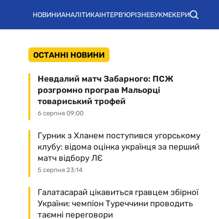
НОВИНИ
АНАЛІТИКА
ІНТЕРВ'Ю
РІЗНЕ
БУКМЕКЕРИ
ОСТАННІ НОВИНИ
Невдалий матч Забарного: ПСЖ
розгромно програв Мальорці
товариський трофей
6 серпня 09:00
Гурник з Хланем поступився угорському
клубу: відома оцінка українця за перший
матч відбору ЛЄ
5 серпня 23:14
Галатасарай цікавиться гравцем збірної
України: чемпіон Туреччини проводить
таємні переговори