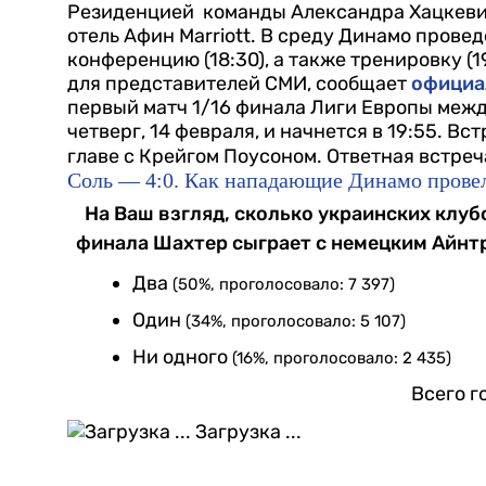
Резиденцией команды Александра Хацкевич
отель Афин Marriott.
В среду Динамо провед
конференцию (18:30), а также тренировку (1
для представителей СМИ, сообщает
официа
первый матч 1/16 финала Лиги Европы межд
четверг, 14 февраля, и начнется в 19:55. В
главе с Крейгом Поусоном.
Ответная встреч
Соль — 4:0. Как нападающие Динамо прове
На Ваш взгляд, сколько украинских клуб
финала Шахтер сыграет с немецким Айнтр
Два
(50%, проголосовало: 7 397)
Один
(34%, проголосовало: 5 107)
Ни одного
(16%, проголосовало: 2 435)
Всего г
Загрузка ...