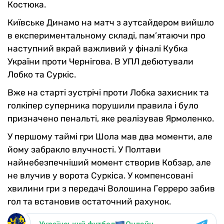
Костюка.
Київське Динамо на матч з аутсайдером вийшло
в експериментальному складі, пам’ятаючи про
наступний вкрай важливий у фіналі Кубка
України проти Чернігова. В УПЛ дебютували
Лобко та Суркіс.
Вже на старті зустрічі проти Лобка захисник та
голкіпер суперника порушили правила і було
призначено пенальті, яке реалізував Ярмоленко.
У першому таймі гри Шола мав два моменти, але
йому забракло влучності. У Полтави
найнебезпечніший момент створив Кобзар, але
не влучив у ворота Суркіса. У компенсовані
хвилини гри з передачі Волошина Герреро забив
гол та встановив остаточний рахунок.