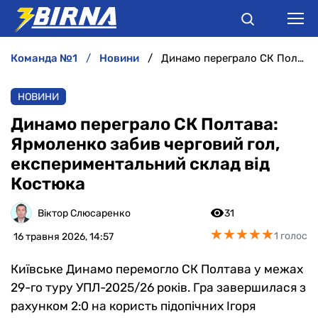
команда №1
новини
Динамо переграло СК Полтава: Ярмоленко забив черговий гол, експериментальний склад від Костюка
НОВИНИ
НОВИНИ
АНАЛІТИКА
Динамо переграло СК Полтава:
Ярмоленко забив черговий гол,
ІНТЕРВ'Ю
експериментальний склад від
Костюка
РІЗНЕ
Віктор Слюсаренко
31
БУКМЕКЕРИ
★
★
★
★
★
★
★
★
★
★
1 голос
16 травня 2026, 14:57
Київське Динамо перемогло СК Полтава у межах
29-го туру УПЛ-2025/26 років. Гра завершилася з
рахунком 2:0 на користь підопічних Ігоря