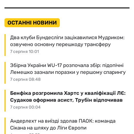
ОСТАННІ НОВИНИ
Два клуби Бундесліги зацікавилися Мудриком:
озвучено основну перешкоду трансферу
7 серпня 10:01
Збірна України WU-17 розпочала збір: підопічні
Лемешко зазнали поразки у першому спарингу
7 серпня 08:48
Бенфіка розгромила Хартс у кваліфікації ЛЄ:
Судаков оформив асист, Трубін відпочивав
7 серпня 00:04
Андерлехт на виїзді здолав ПАОК: команда
Сікана на шляху до Ліги Європи