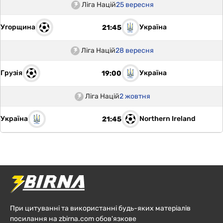
Ліга Націй
25 вересня
Угорщина
Україна
21:45
Ліга Націй
28 вересня
Грузія
Україна
19:00
Ліга Націй
2 жовтня
Україна
Northern Ireland
21:45
При цитуванні та використанні будь-яких матеріалів
посилання на zbirna.com обов'язкове