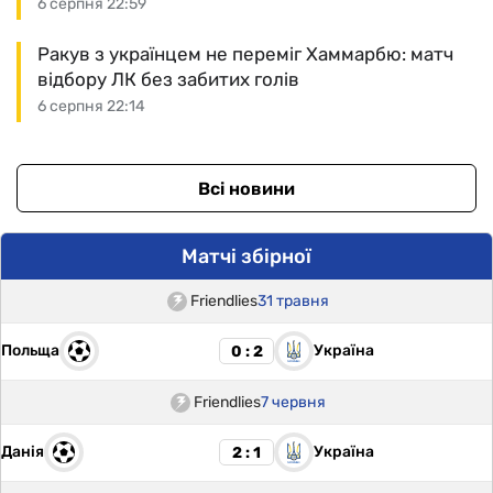
6 серпня 22:59
Ракув з українцем не переміг Хаммарбю: матч
відбору ЛК без забитих голів
6 серпня 22:14
Всі новини
Матчі збірної
Friendlies
31 травня
Польща
Україна
0 : 2
Friendlies
7 червня
Данія
Україна
2 : 1