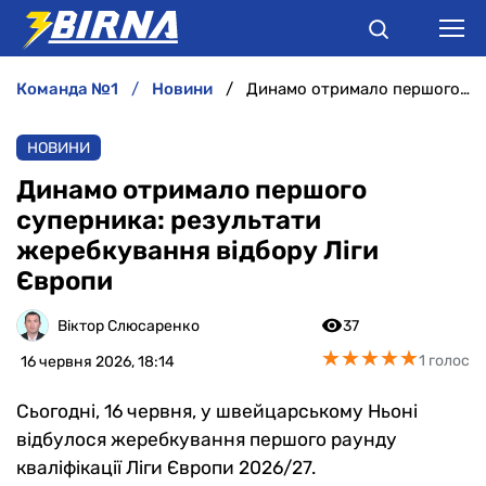
команда №1
новини
Динамо отримало першого суперника: результати жеребкування відбору Ліги Європи
НОВИНИ
НОВИНИ
АНАЛІТИКА
Динамо отримало першого
суперника: результати
ІНТЕРВ'Ю
жеребкування відбору Ліги
Європи
РІЗНЕ
Віктор Слюсаренко
37
БУКМЕКЕРИ
★
★
★
★
★
★
★
★
★
★
1 голос
16 червня 2026, 18:14
Сьогодні, 16 червня, у швейцарському Ньоні
відбулося жеребкування першого раунду
кваліфікації Ліги Європи 2026/27.