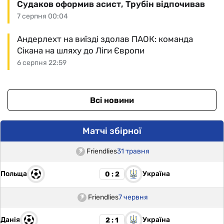
Судаков оформив асист, Трубін відпочивав
7 серпня 00:04
Андерлехт на виїзді здолав ПАОК: команда
Сікана на шляху до Ліги Європи
6 серпня 22:59
Всі новини
Матчі збірної
Friendlies
31 травня
Польща
Україна
0 : 2
Friendlies
7 червня
Данія
Україна
2 : 1