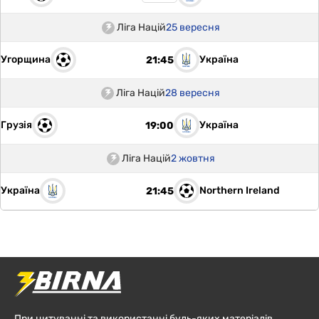
Ліга Націй
25 вересня
Угорщина
Україна
21:45
Ліга Націй
28 вересня
Грузія
Україна
19:00
Ліга Націй
2 жовтня
Україна
Northern Ireland
21:45
При цитуванні та використанні будь-яких матеріалів