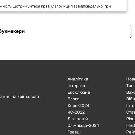
жність. Дотримуйтеся правил (принципів) відповідальної гри
 букмекери
Аналітика
Нов
Інтерв'ю
Топ
Ексклюзив
Важ
ання на zbirna.com
Блоги
Війн
Євро-2024
Істо
ЧC-2022
Ста
Ліга націй
Різн
Олімпіада-2024
Гем
Гравці
Рей