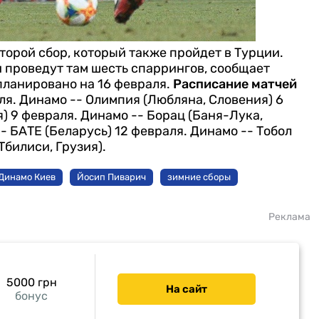
торой сбор, который также пройдет в Турции.
 проведут там шесть спаррингов, сообщает
ланировано на 16 февраля.
Расписание матчей
ля. Динамо -- Олимпия (Любляна, Словения)
6
я)
9 февраля. Динамо -- Борац (Баня-Лука,
-- БАТЕ (Беларусь)
12 февраля. Динамо -- Тобол
Тбилиси, Грузия).
Динамо Киев
Йосип Пиварич
зимние сборы
Реклама
5000 грн
На сайт
бонус