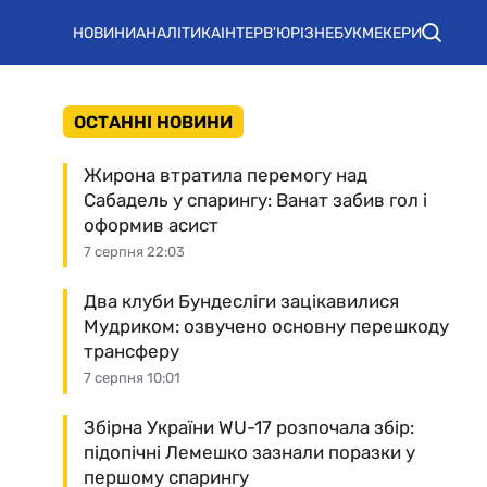
НОВИНИ
АНАЛІТИКА
ІНТЕРВ'Ю
РІЗНЕ
БУКМЕКЕРИ
ОСТАННІ НОВИНИ
Жирона втратила перемогу над
Сабадель у спарингу: Ванат забив гол і
оформив асист
7 серпня 22:03
Два клуби Бундесліги зацікавилися
Мудриком: озвучено основну перешкоду
трансферу
7 серпня 10:01
Збірна України WU-17 розпочала збір:
підопічні Лемешко зазнали поразки у
першому спарингу