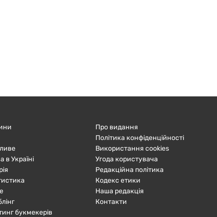
ини
Про видання
Політика конфіденційності
ливе
Використання cookies
а в Україні
Угода користувача
рія
Редакційна політика
тистика
Кодекс етики
е
Наша редакція
блінг
Контакти
тинг букмекерів