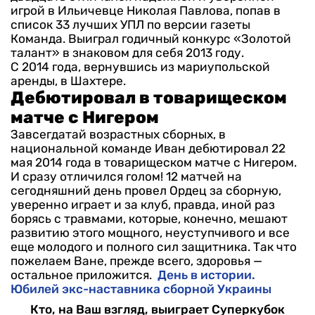
игрой в Ильичевце Николая Павлова, попав в
список 33 лучших УПЛ по версии газеты
Команда. Выиграл годичный конкурс «Золотой
талант» в знаковом для себя 2013 году.
С 2014 года, вернувшись из мариупольской
аренды, в Шахтере.
Дебютировал в товарищеском
матче с Нигером
Завсегдатай возрастных сборных, в
национальной команде Иван дебютировал 22
мая 2014 года в товарищеском матче с Нигером.
И сразу отличился голом! 12 матчей на
сегодняшний день провел Ордец за сборную,
уверенно играет и за клуб, правда, иной раз
борясь с травмами, которые, конечно, мешают
развитию этого мощного, неуступчивого и все
еще молодого и полного сил защитника. Так что
пожелаем Ване, прежде всего, здоровья —
остальное приложится.
День в истории.
Юбилей экс-наставника сборной Украины
Кто, на Ваш взгляд, выиграет Суперкубок