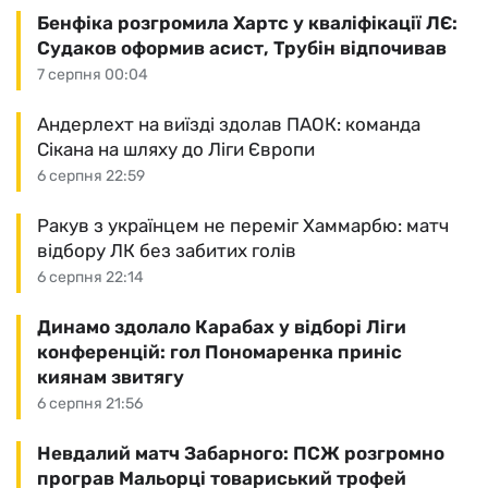
Бенфіка розгромила Хартс у кваліфікації ЛЄ:
Судаков оформив асист, Трубін відпочивав
7 серпня 00:04
Андерлехт на виїзді здолав ПАОК: команда
Сікана на шляху до Ліги Європи
6 серпня 22:59
Ракув з українцем не переміг Хаммарбю: матч
відбору ЛК без забитих голів
6 серпня 22:14
Динамо здолало Карабах у відборі Ліги
конференцій: гол Пономаренка приніс
киянам звитягу
6 серпня 21:56
Невдалий матч Забарного: ПСЖ розгромно
програв Мальорці товариський трофей