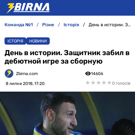
команда №1
різне
історія
День в истории. Защитник забил в дебютной игре за сборную
НОВИНИ
ІСТОРІЯ
НОВИНИ
АНАЛІТИКА
День в истории. Защитник забил в
дебютной игре за сборную
ІНТЕРВ'Ю
Zbirna.com
14606
РІЗНЕ
★
★
★
★
★
★
★
★
★
★
0 голосів
8 липня 2018, 17:20
БУКМЕКЕРИ