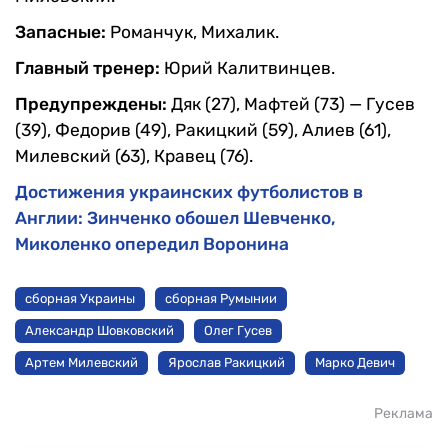
Запасные:
Романчук, Михалик.
Главный тренер:
Юрий Калитвинцев.
Предупреждены:
Дяк (27), Мафтей (73) — Гусев
(39), Федорив (49), Ракицкий (59), Алиев (61),
Милевский (63), Кравец (76).
Достижения украинских футболистов в
Англии: Зинченко обошел Шевченко,
Миколенко опередил Воронина
сборная Украины
сборная Румынии
Александр Шовковский
Олег Гусев
Артем Милевский
Ярослав Ракицкий
Марко Девич
Реклама