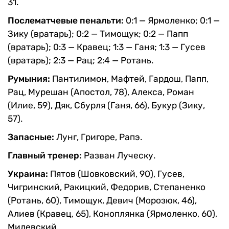
31.
Послематчевые пенальти:
0:1 — Ярмоленко; 0:1 —
Зику (вратарь); 0:2 — Тимощук; 0:2 — Папп
(вратарь); 0:3 — Кравец; 1:3 — Ганя; 1:3 — Гусев
(вратарь); 2:3 — Рац; 2:4 — Ротань.
Румыния:
Пантилимон, Мафтей, Гардош, Папп,
Рац, Мурешан (Апостол, 78), Алекса, Роман
(Илие, 59), Дяк, Сбурля (Ганя, 66), Букур (Зику,
57).
Запасные:
Лунг, Григоре, Рапэ.
Главный тренер:
Разван Луческу.
Украина:
Пятов (Шовковский, 90), Гусев,
Чигринский, Ракицкий, Федорив, Степаненко
(Ротань, 60), Тимощук, Девич (Морозюк, 46),
Алиев (Кравец, 65), Коноплянка (Ярмоленко, 60),
Милевский.