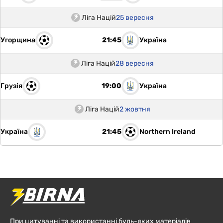
Ліга Націй
25 вересня
Угорщина
Україна
21:45
Ліга Націй
28 вересня
Грузія
Україна
19:00
Ліга Націй
2 жовтня
Україна
Northern Ireland
21:45
При цитуванні та використанні будь-яких матеріалів