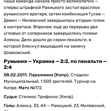
наша команда начала просто великолепно —
сперва штрафной Ракицкого застал врасплох
румынского вратаря, затем комбинация Гусев —
Девич — Милевский завершилась вторым голом
в контратаке. Впрочем, еще до перерыва два
угловых от соперников завершились голами
Алексы. Дело дошло до серии пенальти, в
которой блеснул вышедший на замену
Шовковский.
Румыния — Украина — 2:2, по пенальти —
2:4
08.02.2011. Паралимни (Кипр).
Стадион
Муниципальный. 1 500 зрителей. Турнир на
Кипре.
Матч
№172.
Судья:
Стелиос Трифонос (Кипр).
Голы:
Алекса, 33, 44 — Ракицкий, 23, Милевский,