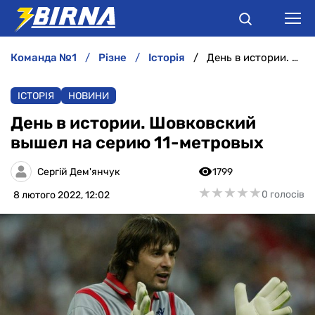
команда №1
різне
історія
День в истории. Шовковский вышел на серию 11-метровых
НОВИНИ
ІСТОРІЯ
НОВИНИ
АНАЛІТИКА
День в истории. Шовковский
вышел на серию 11-метровых
ІНТЕРВ'Ю
Сергій Дем'янчук
1799
РІЗНЕ
★
★
★
★
★
★
★
★
★
★
0 голосів
8 лютого 2022, 12:02
БУКМЕКЕРИ