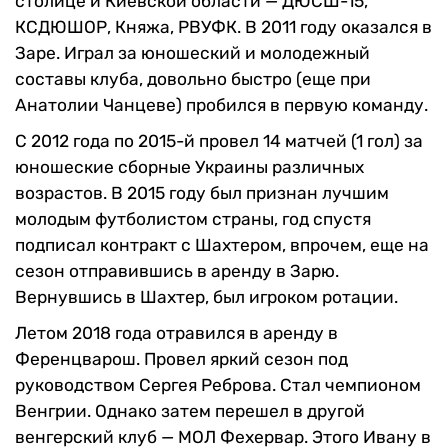
столице и Киевской области — ДЮСШ-15,
КСДЮШОР, Княжа, РВУФК. В 2011 году оказался в
Заре. Играл за юношеский и молодежный
составы клуба, довольно быстро (еще при
Анатолии Чанцеве) пробился в первую команду.
С 2012 года по 2015-й провел 14 матчей (1 гол) за
юношеские сборные Украины различных
возрастов. В 2015 году был признан лучшим
молодым футболистом страны, год спустя
подписал контракт с Шахтером, впрочем, еще на
сезон отправившись в аренду в Зарю.
Вернувшись в Шахтер, был игроком ротации.
Летом 2018 года отравился в аренду в
Ференцварош. Провел яркий сезон под
руководством Сергея Реброва. Стал чемпионом
Венгрии. Однако затем перешел в другой
венгерский клуб — МОЛ Фехервар. Этого Ивану в