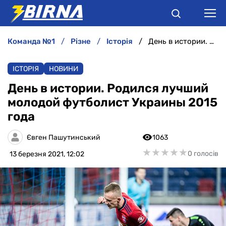
команда №1
різне
історія
День в истории. Родился лучший молодой футболист Украины 2015 года
НОВИНИ
ІСТОРІЯ
НОВИНИ
АНАЛІТИКА
День в истории. Родился лучший
молодой футболист Украины 2015
ІНТЕРВ'Ю
года
РІЗНЕ
Євген Пашутинський
1063
★
★
★
★
★
★
★
★
★
★
0 голосів
13 березня 2021, 12:02
БУКМЕКЕРИ