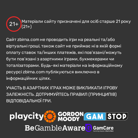
Матеріали сайту призначені для осіб старше 21 року
21+
(21+)
Сайт zbirna.com не проводить ігри на реальні та/або
віртуальні гроші, також сайт не приймає ні в якій формі
оплату ставок та/інших платежів, які пов’язані/можуть
бути пов’язані з азартними іграми, букмекерами чи
тоталізаторами. Будь-які матеріали на інформаційному
ресурсі zbirna.com публікуються виключно в
інформаційних цілях.
УЧАСТЬ В АЗАРТНИХ ІГРАХ МОЖЕ ВИКЛИКАТИ ІГРОВУ
ЗАЛЕЖНІСТЬ. ДОТРИМУЙТЕСЬ ПРАВИЛ (ПРИНЦИПІВ)
ВІДПОВІДАЛЬНОЇ ГРИ.