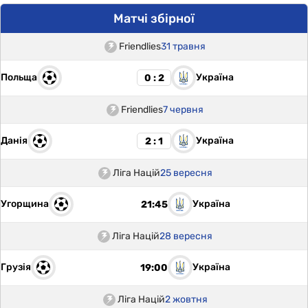
Матчі збірної
Friendlies
31 травня
Польща
Україна
0 : 2
Friendlies
7 червня
Данія
Україна
2 : 1
Ліга Націй
25 вересня
Угорщина
Україна
21:45
Ліга Націй
28 вересня
Грузія
Україна
19:00
Ліга Націй
2 жовтня