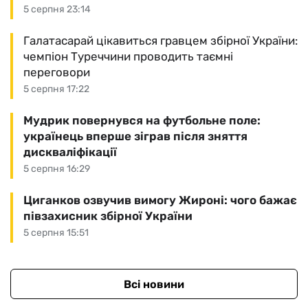
5 серпня 23:14
Галатасарай цікавиться гравцем збірної України:
чемпіон Туреччини проводить таємні
переговори
5 серпня 17:22
Мудрик повернувся на футбольне поле:
українець вперше зіграв після зняття
дискваліфікації
5 серпня 16:29
Циганков озвучив вимогу Жироні: чого бажає
півзахисник збірної України
5 серпня 15:51
Всі новини