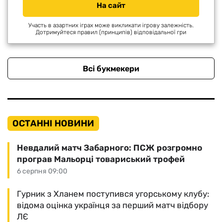
На сайт
Участь в азартних іграх може викликати ігрову залежність.
Дотримуйтеся правил (принципів) відповідальної гри
Всі букмекери
ОСТАННІ НОВИНИ
Невдалий матч Забарного: ПСЖ розгромно
програв Мальорці товариський трофей
6 серпня 09:00
Гурник з Хланем поступився угорському клубу:
відома оцінка українця за перший матч відбору
ЛЄ