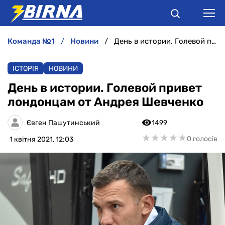
команда №1
новини
День в истории. Голевой привет лондонцам от Андрея Шевченко
НОВИНИ
ІСТОРІЯ
НОВИНИ
АНАЛІТИКА
День в истории. Голевой привет
лондонцам от Андрея Шевченко
ІНТЕРВ'Ю
Євген Пашутинський
1499
РІЗНЕ
★
★
★
★
★
★
★
★
★
★
0 голосів
1 квітня 2021, 12:03
БУКМЕКЕРИ