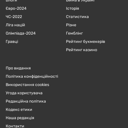
Блоги
Війна в Україні
Євро-2024
Історія
ЧC-2022
Статистика
Ліга націй
Різне
Олімпіада-2024
Гемблінг
Гравці
Рейтинг букмекерів
Рейтинг казино
Про видання
Політика конфіденційності
Використання cookies
Угода користувача
Редакційна політика
Кодекс етики
Наша редакція
Контакти