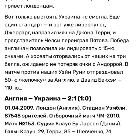
привет лондонцам.
Вот только выстоять Украина не смогла. Еще
один стандарт — и вот уже ливерпулец
Джеррард направил мяч на Джона Терри, и
представитель Челси переиграл Пятова. Победа
англичан позволила им лидировать с 15-ю
очками. А хорваты оторвались от наших на три
балла, ожидаемо не потеряв очки с Андоррой. В
матче против наших Уэйн Руни отпраздновал
50-ю «кепочку» за Англию, а Дэвид Бекхэм —
110-ю…
Англия — Украина — 2:1 (1:0)
01.04.2009. Лондон (Англия). Стадион Уэмбли.
87548 зрителей. Отборочный матч ЧМ-2010.
Матч №153. Судья:
Клаус Бу Ларсен (Дания).
Голы:
Крауч, 29, Терри, 85 — Шевченко, 74.