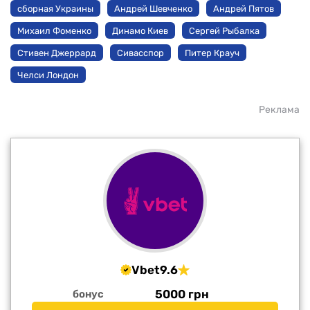
сборная Украины
Андрей Шевченко
Андрей Пятов
Михаил Фоменко
Динамо Киев
Сергей Рыбалка
Стивен Джеррард
Сивасспор
Питер Крауч
Челси Лондон
Реклама
Vbet
9.6
5000 грн
бонус