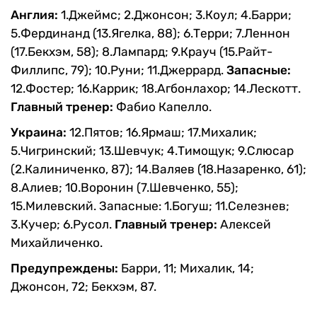
Англия:
1.Джеймс; 2.Джонсон; 3.Коул; 4.Барри;
5.Фердинанд (13.Ягелка, 88); 6.Терри; 7.Леннон
(17.Бекхэм, 58); 8.Лампард; 9.Крауч (15.Райт-
Филлипс, 79); 10.Руни; 11.Джеррард.
Запасные:
12.Фостер; 16.Каррик; 18.Агбонлахор; 14.Лескотт.
Главный тренер:
Фабио Капелло.
Украина:
12.Пятов; 16.Ярмаш; 17.Михалик;
5.Чигринский; 13.Шевчук; 4.Тимощук; 9.Слюсар
(2.Калиниченко, 87); 14.Валяев (18.Назаренко, 61);
8.Алиев; 10.Воронин (7.Шевченко, 55);
15.Милевский.
Запасные: 1.Богуш; 11.Селезнев;
3.Кучер; 6.Русол.
Главный тренер:
Алексей
Михайличенко.
Предупреждены:
Барри, 11; Михалик, 14;
Джонсон, 72; Бекхэм, 87.