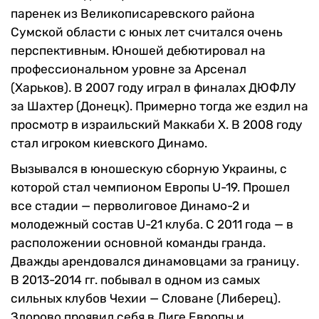
паренек из Великописаревского района
Сумской области с юных лет считался очень
перспективным. Юношей дебютировал на
профессиональном уровне за Арсенал
(Харьков). В 2007 году играл в финалах ДЮФЛУ
за Шахтер (Донецк). Примерно тогда же ездил на
просмотр в израильский Маккаби Х. В 2008 году
стал игроком киевского Динамо.
Вызывался в юношескую сборную Украины, с
которой стал чемпионом Европы U-19. Прошел
все стадии — перволиговое Динамо-2 и
молодежный состав U-21 клуба. С 2011 года — в
расположении основной команды гранда.
Дважды арендовался динамовцами за границу.
В 2013-2014 гг. побывал в одном из самых
сильных клубов Чехии — Словане (Либерец).
Здорово проявил себя в Лиге Европы и