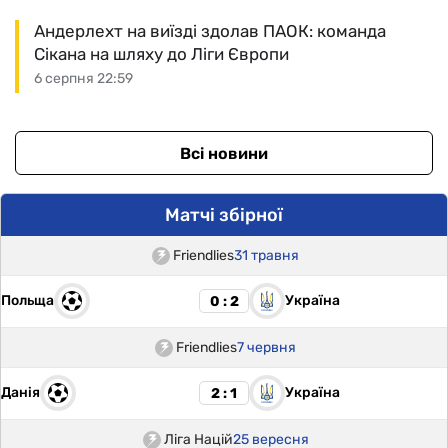
Андерлехт на виїзді здолав ПАОК: команда
Сікана на шляху до Ліги Європи
6 серпня 22:59
Всі новини
Матчі збірної
Friendlies
31 травня
Польща
Україна
0 : 2
Friendlies
7 червня
Данія
Україна
2 : 1
Ліга Націй
25 вересня