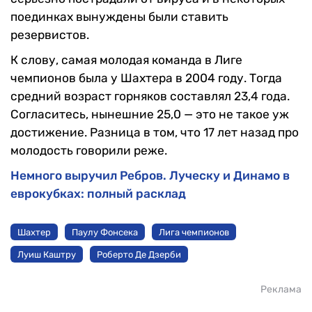
поединках вынуждены были ставить
резервистов.
К слову, самая молодая команда в Лиге
чемпионов была у Шахтера в 2004 году. Тогда
средний возраст горняков составлял 23,4 года.
Согласитесь, нынешние 25,0 — это не такое уж
достижение. Разница в том, что 17 лет назад про
молодость говорили реже.
Немного выручил Ребров. Луческу и Динамо в
еврокубках: полный расклад
Шахтер
Паулу Фонсека
Лига чемпионов
Луиш Каштру
Роберто Де Дзерби
Реклама