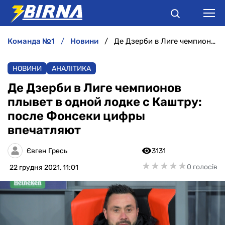
команда №1
новини
Де Дзерби в Лиге чемпионов плывет в одной лодке с Каштру: после Фонсеки цифры впечатляют
НОВИНИ
НОВИНИ
АНАЛІТИКА
АНАЛІТИКА
Де Дзерби в Лиге чемпионов
плывет в одной лодке с Каштру:
ІНТЕРВ'Ю
после Фонсеки цифры
впечатляют
РІЗНЕ
Євген Гресь
3131
БУКМЕКЕРИ
★
★
★
★
★
★
★
★
★
★
0 голосів
22 грудня 2021, 11:01