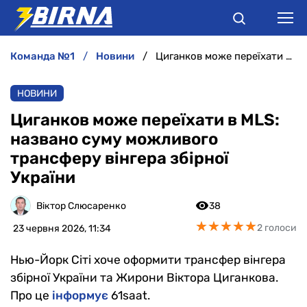
команда №1
новини
Циганков може переїхати в MLS: названо суму можливого трансферу вінгера збірної України
НОВИНИ
НОВИНИ
АНАЛІТИКА
Циганков може переїхати в MLS:
названо суму можливого
ІНТЕРВ'Ю
трансферу вінгера збірної
України
РІЗНЕ
Віктор Слюсаренко
38
БУКМЕКЕРИ
★
★
★
★
★
★
★
★
★
★
2 голоси
23 червня 2026, 11:34
Нью-Йорк Сіті хоче оформити трансфер вінгера
збірної України та Жирони Віктора Циганкова.
Про це
інформує
61saat.