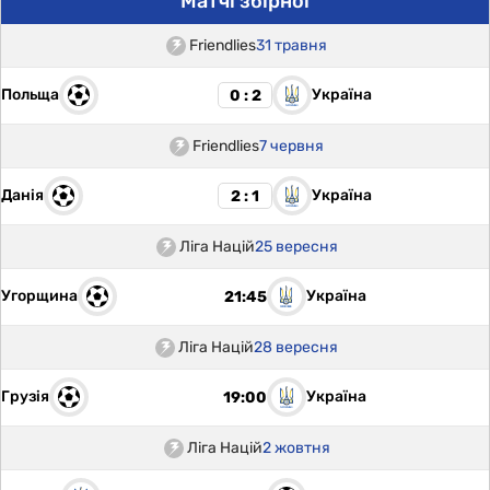
Матчі збірної
Friendlies
31 травня
Польща
Україна
0 : 2
Friendlies
7 червня
Данія
Україна
2 : 1
Ліга Націй
25 вересня
Угорщина
Україна
21:45
Ліга Націй
28 вересня
Грузія
Україна
19:00
Ліга Націй
2 жовтня