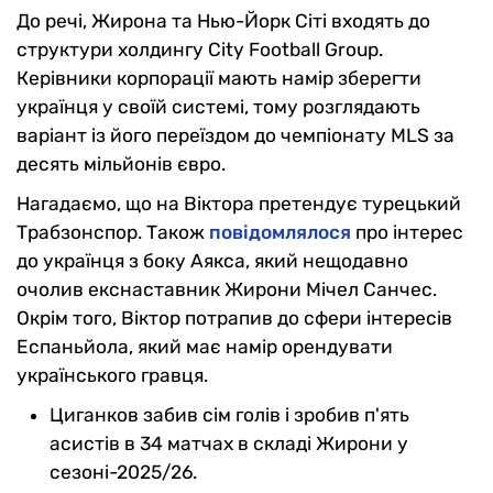
До речі, Жирона та Нью-Йорк Сіті входять до
структури холдингу City Football Group.
Керівники корпорації мають намір зберегти
українця у своїй системі, тому розглядають
варіант із його переїздом до чемпіонату MLS за
десять мільйонів євро.
Нагадаємо, що на Віктора претендує турецький
Трабзонспор. Також
повідомлялося
про інтерес
до українця з боку Аякса, який нещодавно
очолив екснаставник Жирони Мічел Санчес.
Окрім того, Віктор потрапив до сфери інтересів
Еспаньйола, який має намір орендувати
українського гравця.
Циганков забив сім голів і зробив п'ять
асистів в 34 матчах в складі Жирони у
сезоні-2025/26.