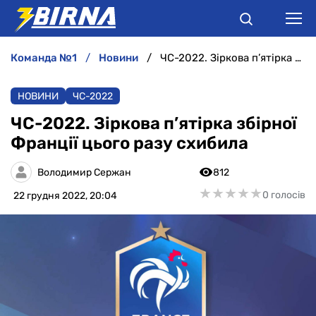
команда №1
новини
ЧС-2022. Зіркова п’ятірка збірної Франції цього разу схибила
НОВИНИ
НОВИНИ
ЧC-2022
АНАЛІТИКА
ЧС-2022. Зіркова п’ятірка збірної
Франції цього разу схибила
ІНТЕРВ'Ю
Володимир Сержан
812
РІЗНЕ
★
★
★
★
★
★
★
★
★
★
0 голосів
22 грудня 2022, 20:04
БУКМЕКЕРИ