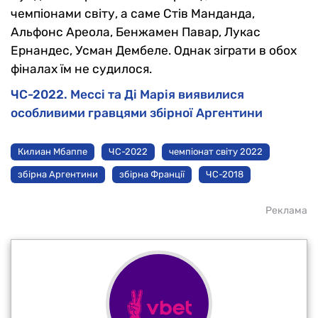
чемпіонами світу, а саме Стів Манданда,
Альфонс Ареола, Бенжамен Павар, Лукас
Ернандес, Усман Дембеле. Однак зіграти в обох
фіналах їм не судилося.
ЧС-2022. Мессі та Ді Марія виявилися
особливими гравцями збірної Аргентини
Килиан Мбаппе
ЧС-2022
чемпіонат світу 2022
збірна Аргентини
збірна Франції
ЧС-2018
Реклама