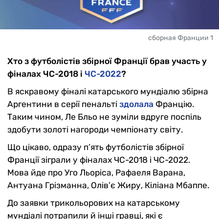
сборная Франции 1
Хто з футболістів збірної Франції брав участь у
фіналах ЧС-2018 і
ЧС-2022
?
В яскравому фіналі катарського мундіалю збірна
Аргентини в серії пенальті
здолала
Францію.
Таким чином, Ле Бльо не зуміли вдруге поспіль
здобути золоті нагороди чемпіонату світу.
Що цікаво, одразу п’ять футболістів збірної
Франції зіграли у фіналах ЧС-2018 і ЧС-2022.
Мова йде про Уго Льоріса, Рафаеля Варана,
Антуана Грізманна, Олів’є Жиру, Кіліана Мбаппе.
До заявки трикольорових на катарському
мундіалі потрапили й інші гравці, які є