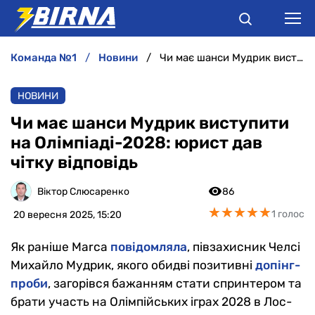
команда №1
новини
Чи має шанси Мудрик виступити на Олімпіаді-2028: юрист дав чітку відповідь
НОВИНИ
НОВИНИ
АНАЛІТИКА
Чи має шанси Мудрик виступити
на Олімпіаді-2028: юрист дав
ІНТЕРВ'Ю
чітку відповідь
РІЗНЕ
Віктор Слюсаренко
86
★
★
★
★
★
★
★
★
★
★
1 голос
20 вересня 2025, 15:20
БУКМЕКЕРИ
Як раніше Marca
повідомляла
, півзахисник Челсі
Михайло Мудрик, якого обидві позитивні
допінг-
проби
, загорівся бажанням стати спринтером та
брати участь на Олімпійських іграх 2028 в Лос-