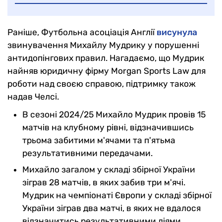
Раніше, Футбольна асоціація Англії
висунула
звинувачення Михайлу Мудрику у порушенні
антидопінгових правил. Нагадаємо, що Мудрик
найняв юридичну фірму Morgan Sports Law для
роботи над своєю справою, підтримку також
надав Челсі.
В сезоні 2024/25 Михайло Мудрик провів 15
матчів на клубному рівні, відзначившись
трьома забитими м'ячами та п'ятьма
результативними передачами.
Михайло загалом у складі збірної України
зіграв 28 матчів, в яких забив три м'ячі.
Мудрик на чемпіонаті Європи у складі збірної
України зіграв два матчі, в яких не вдалося
відзначитись результативними діями.