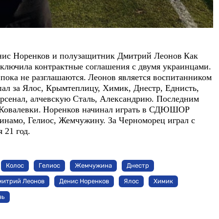
нис Норенков и полузащитник Дмитрий Леонов
Как
заключила контрактные соглашения с двумя украинцами.
пока не разглашаются.
Леонов является воспитанником
л за Ялос, Крымтеплицу, Химик, Днестр, Еднисть,
рсенал, алчевскую Сталь, Александрию. Последним
Ковалевки.
Норенков начинал играть в СДЮШОР
намо, Гелиос, Жемчужину. За Черноморец играл с
 21 год.
Колос
Гелиос
Жемчужина
Днестр
митрий Леонов
Денис Норенков
Ялос
Химик
вь