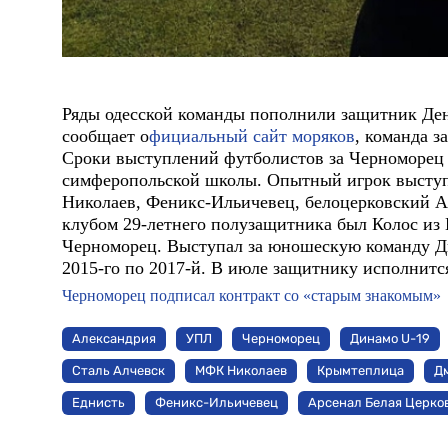
Ряды одесской команды пополнили защитник Де
сообщает о
фициальный сайт моряков
, команда 
Сроки выступлений футболистов за Черноморец 
симферопольской школы. Опытный игрок выступа
Николаев, Феникс-Ильичевец, белоцерковский А
клубом 29-летнего полузащитника был Колос из 
Черноморец. Выступал за юношескую команду Ди
2015-го по 2017-й. В июле защитнику исполнится
Черноморец подписал контракт со «старым знакомым»
Александрия
УПЛ
Черноморец
Динамо U-19
Сталь Алчевск
МФК Николаев
Крымтеплица
Д
Еднисть
Феникс-Ильичевец
Арсенал Белая Церко