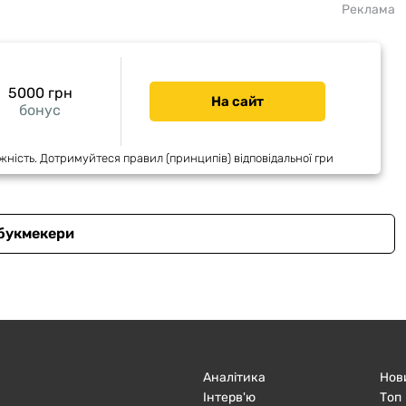
Реклама
5000 грн
На сайт
бонус
жність. Дотримуйтеся правил (принципів) відповідальної гри
 букмекери
Аналітика
Нов
Інтерв'ю
Топ