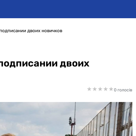
подписании двоих новичков
подписании двоих
★
★
★
★
★
★
★
★
★
★
0 голосів