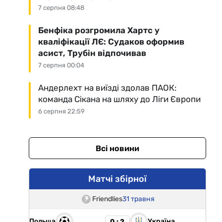
7 серпня 08:48
Бенфіка розгромила Хартс у
кваліфікації ЛЄ: Судаков оформив
асист, Трубін відпочивав
7 серпня 00:04
Андерлехт на виїзді здолав ПАОК:
команда Сікана на шляху до Ліги Європи
6 серпня 22:59
Всі новини
Матчі збірної
Friendlies
31 травня
Польща
Україна
0 : 2