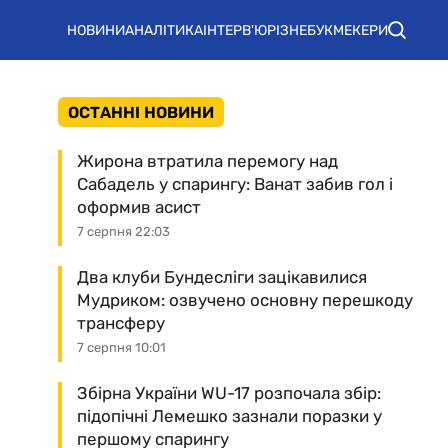
НОВИНИ
АНАЛІТИКА
ІНТЕРВ'Ю
РІЗНЕ
БУКМЕКЕРИ
ОСТАННІ НОВИНИ
Жирона втратила перемогу над
Сабадель у спарингу: Ванат забив гол і
оформив асист
7 серпня 22:03
Два клуби Бундесліги зацікавилися
Мудриком: озвучено основну перешкоду
трансферу
7 серпня 10:01
Збірна України WU-17 розпочала збір:
підопічні Лемешко зазнали поразки у
першому спарингу