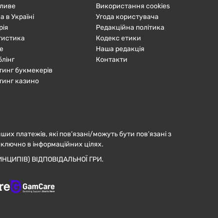
ливе
Використання cookies
а в Україні
Угода користувача
рія
Редакційна політика
тистика
Кодекс етики
е
Наша редакція
блінг
Контакти
тинг букмекерів
тинг казино
нших платежів, які пов’язані/можуть бути пов’язані з
иключно в інформаційних цілях.
НЦИПІВ) ВІДПОВІДАЛЬНОЇ ГРИ.