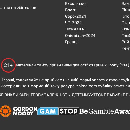
Ексклюзив
Важ
ання на zbirna.com
Блоги
Війн
Євро-2024
Істо
ЧC-2022
Ста
Ліга націй
Різн
Олімпіада-2024
Гем
Гравці
Рей
Рей
21+
Матеріали сайту призначені для осіб старше 21 року (21+)
ні гроші, також сайт не приймає ні в якій формі оплату ставок та/і
 матеріали на інформаційному ресурсі zbirna.com публікуються в
ЖЕ ВИКЛИКАТИ ІГРОВУ ЗАЛЕЖНІСТЬ. ДОТРИМУЙТЕСЬ ПРАВИЛ (ПРИ