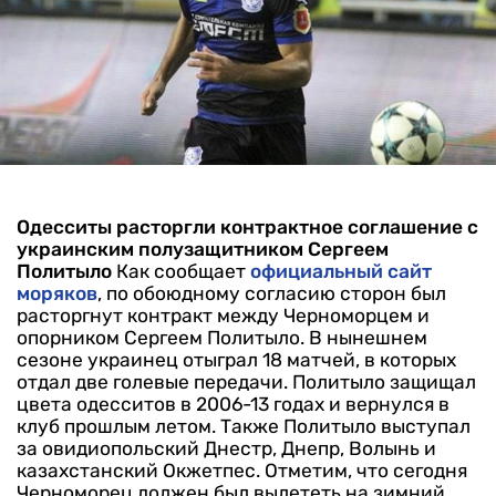
Одесситы расторгли контрактное соглашение с
украинским полузащитником Сергеем
Политыло
Как сообщает
официальный сайт
моряков
, по обоюдному согласию сторон был
расторгнут контракт между Черноморцем и
опорником Сергеем Политыло. В нынешнем
сезоне украинец отыграл 18 матчей, в которых
отдал две голевые передачи.
Политыло защищал
цвета одесситов в 2006-13 годах и вернулся в
клуб прошлым летом. Также Политыло выступал
за овидиопольский Днестр, Днепр, Волынь и
казахстанский Окжетпес.
Отметим, что сегодня
Черноморец должен был вылететь на зимний