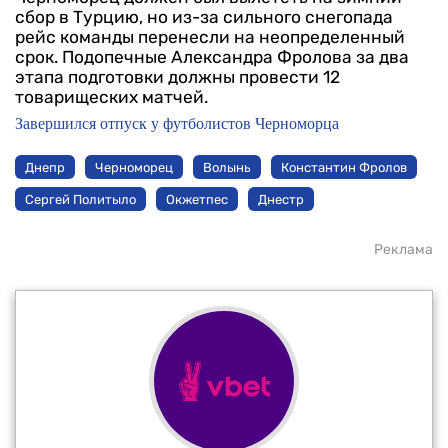
сбор в Турцию, но из-за сильного снегопада
рейс команды перенесли на неопределенный
срок. Подопечные Александра Фролова за два
этапа подготовки должны провести 12
товарищеских матчей.
Завершился отпуск у футболистов Черноморца
Днепр
Черноморец
Волынь
Константин Фролов
Сергей Политыло
Окжетпес
Днестр
Реклама