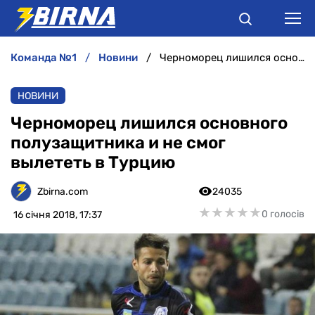
команда №1
новини
Черноморец лишился основного полузащитника и не смог вылететь в Турцию
НОВИНИ
НОВИНИ
АНАЛІТИКА
Черноморец лишился основного
полузащитника и не смог
ІНТЕРВ'Ю
вылететь в Турцию
РІЗНЕ
Zbirna.com
24035
★
★
★
★
★
★
★
★
★
★
0 голосів
16 січня 2018, 17:37
БУКМЕКЕРИ