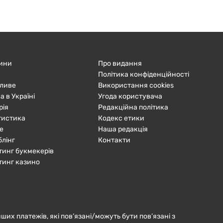
ини
Про видання
Політика конфіденційності
ливе
Використання cookies
а в Україні
Угода користувача
рія
Редакційна політика
тистика
Кодекс етики
е
Наша редакція
блінг
Контакти
тинг букмекерів
тинг казино
нших платежів, які пов’язані/можуть бути пов’язані з