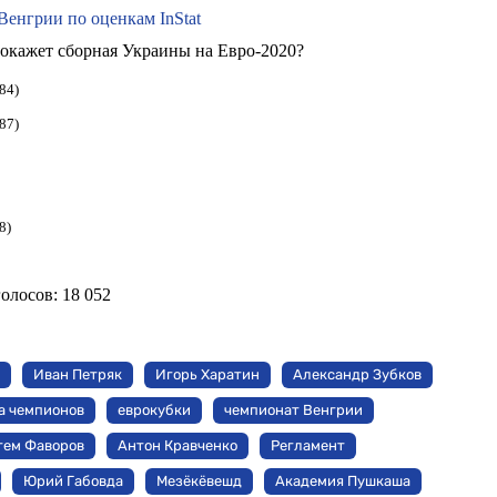
енгрии по оценкам InStat
 покажет сборная Украины на Евро-2020?
84)
87)
8)
голосов:
18 052
Иван Петряк
Игорь Харатин
Александр Зубков
а чемпионов
еврокубки
чемпионат Венгрии
тем Фаворов
Антон Кравченко
Регламент
Юрий Габовда
Мезёкёвешд
Академия Пушкаша