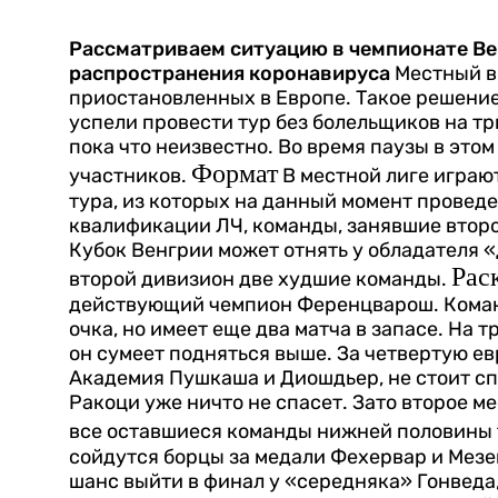
Рассматриваем ситуацию в чемпионате Ве
распространения коронавируса
Местный в
приостановленных в Европе. Такое решение 
успели провести тур без болельщиков на т
пока что неизвестно. Во время паузы в это
Формат
участников.
В местной лиге играют
тура, из которых на данный момент провед
квалификации ЛЧ, команды, занявшие второ
Кубок Венгрии может отнять у обладателя 
Рас
второй дивизион две худшие команды.
действующий чемпион Ференцварош. Коман
очка, но имеет еще два матча в запасе. На 
он сумеет подняться выше.
За четвертую е
Академия Пушкаша и Диошдьер, не стоит сп
Ракоци уже ничто не спасет. Зато второе ме
все оставшиеся команды нижней половины 
сойдутся борцы за медали Фехервар и Мезе
шанс выйти в финал у «середняка» Гонведа