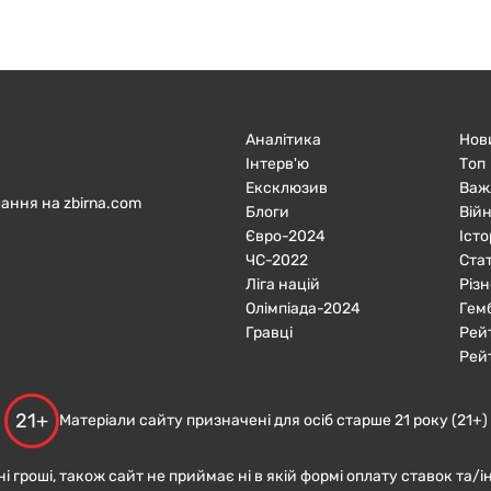
Аналітика
Нов
Інтерв'ю
Топ
Ексклюзив
Важ
ання на zbirna.com
Блоги
Війн
Євро-2024
Істо
ЧC-2022
Ста
Ліга націй
Різн
Олімпіада-2024
Гем
Гравці
Рей
Рей
21+
Матеріали сайту призначені для осіб старше 21 року (21+)
ні гроші, також сайт не приймає ні в якій формі оплату ставок та/і