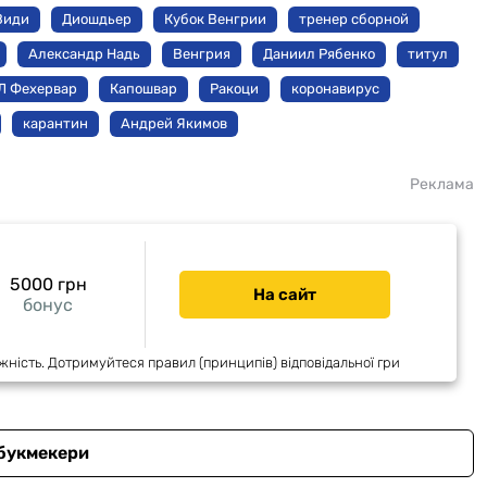
Види
Диошдьер
Кубок Венгрии
тренер сборной
Александр Надь
Венгрия
Даниил Рябенко
титул
Л Фехервар
Капошвар
Ракоци
коронавирус
карантин
Андрей Якимов
Реклама
5000 грн
На сайт
бонус
жність. Дотримуйтеся правил (принципів) відповідальної гри
 букмекери