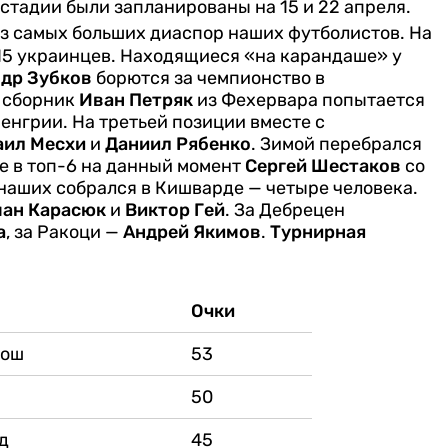
стадии были запланированы на 15 и 22 апреля.
 из самых больших диаспор наших футболистов. На
15 украинцев. Находящиеся «на карандаше» у
др Зубков
борются за чемпионство в
 сборник
Иван Петряк
из Фехервара попытается
Венгрии.
На третьей позиции вместе с
аил Месхи
и
Даниил Рябенко
. Зимой перебрался
же в топ-6 на данный момент
Сергей Шестаков
со
наших собрался в Кишварде — четыре человека.
ман Карасюк
и
Виктор Гей
. За Дебрецен
а
, за Ракоци —
Андрей Якимов
.
Турнирная
Очки
рош
53
50
д
45