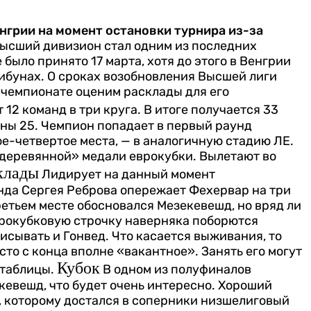
нгрии на момент остановки турнира из-за
ысший дивизион стал одним из последних
было принято 17 марта, хотя до этого в Венгрии
рибунах. О сроках возобновления Высшей лиги
м чемпионате оценим расклады для его
 12 команд в три круга. В итоге получается 33
ены 25. Чемпион попадает в первый раунд
е-четвертое места, — в аналогичную стадию ЛЕ.
«деревянной» медали еврокубки. Вылетают во
клады
Лидирует на данный момент
да Сергея Реброва опережает Фехервар на три
третьем месте обосновался Мезекевешд, но вряд ли
врокубковую строчку наверняка поборются
исывать и Гонвед. Что касается выживания, то
сто с конца вполне «вакантное». Занять его могут
Кубок
таблицы.
В одном из полуфиналов
кевешд, что будет очень интересно. Хороший
, которому достался в соперники низшелиговый