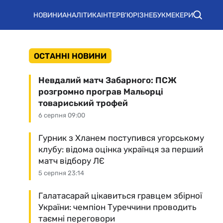
НОВИНИ
АНАЛІТИКА
ІНТЕРВ'Ю
РІЗНЕ
БУКМЕКЕРИ
ОСТАННІ НОВИНИ
Невдалий матч Забарного: ПСЖ
розгромно програв Мальорці
товариський трофей
6 серпня 09:00
Гурник з Хланем поступився угорському
клубу: відома оцінка українця за перший
матч відбору ЛЄ
5 серпня 23:14
Галатасарай цікавиться гравцем збірної
України: чемпіон Туреччини проводить
таємні переговори