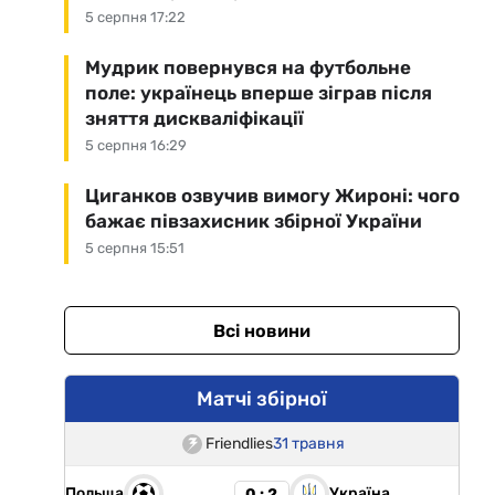
5 серпня 17:22
Мудрик повернувся на футбольне
поле: українець вперше зіграв після
зняття дискваліфікації
5 серпня 16:29
Циганков озвучив вимогу Жироні: чого
бажає півзахисник збірної України
5 серпня 15:51
Всі новини
Матчі збірної
Friendlies
31 травня
Польща
Україна
0 : 2