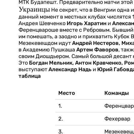
МТК Будапешт. Предварительно матчи этой 
Украинцы
Не секрет, что в Венгрии одна
данный момент в местных клубах числятся 
Андрея Шевченко
Игорь Харатин
и
Алексан
Ференцвароше вместе с Ребровым. Бывший
им помешать, а заодно и прихватить Кубок 
Мезекевешдом идут
Андрей Нестеров, Мих
в Академию Пушкаша
Артем Фаворов
, так
своим Диошдьером.
Самый большой десант 
Это
Богдан Мельник, Антон Кравченко, Ро
выступают
Александр Надь
и
Юрий Габовд
таблица
Место
Команды
1.
Ференцва
2.
Фехервар
3.
Мезекевеш