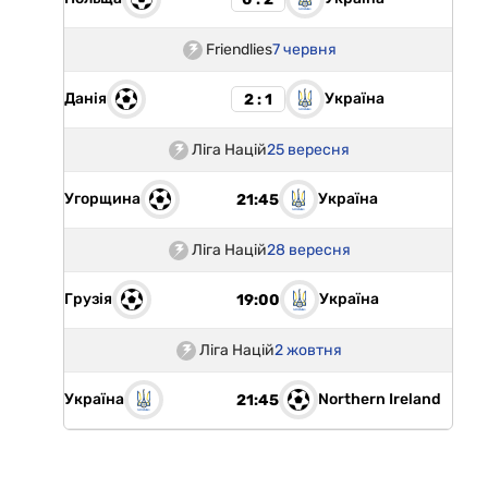
Friendlies
7 червня
Данія
Україна
2 : 1
Ліга Націй
25 вересня
Угорщина
Україна
21:45
Ліга Націй
28 вересня
Грузія
Україна
19:00
Ліга Націй
2 жовтня
Україна
Northern Ireland
21:45