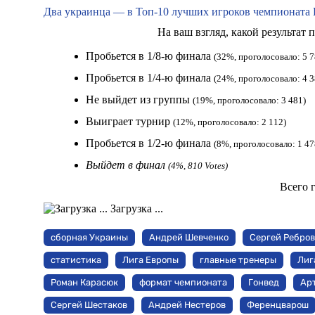
Два украинца — в Топ-10 лучших игроков чемпионата В
На ваш взгляд, какой результат
Пробьется в 1/8-ю финала
(32%, проголосовало: 5 7
Пробьется в 1/4-ю финала
(24%, проголосовало: 4 3
Не выйдет из группы
(19%, проголосовало: 3 481)
Выиграет турнир
(12%, проголосовало: 2 112)
Пробьется в 1/2-ю финала
(8%, проголосовало: 1 47
Выйдет в финал
(4%, 810 Votes)
Всего 
Загрузка ...
сборная Украины
Андрей Шевченко
Сергей Ребров
статистика
Лига Европы
главные тренеры
Лиг
Роман Карасюк
формат чемпионата
Гонвед
Ар
Сергей Шестаков
Андрей Нестеров
Ференцварош