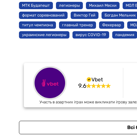
МТК Будапешт
легионеры
Михаил Месхи
МОЛ 
формат соревнований
Виктор Гей
Богдан Мельник
титул чемпиона
главный тренер
Фехервар
МО
украинские легионеры
вирус COVID-19
пандемия
Vbet
9.6
Участь в азартних іграх може викликати ігрову зале
Всі