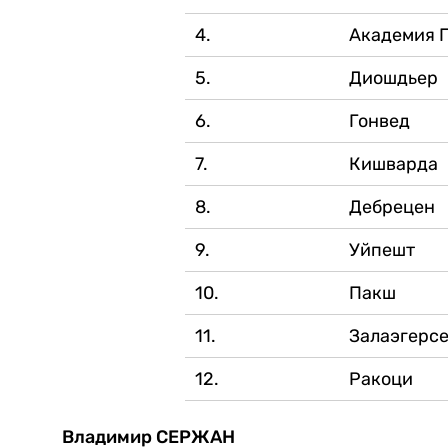
4.
Академия 
5.
Диошдьер
6.
Гонвед
7.
Кишварда
8.
Дебрецен
9.
Уйпешт
10.
Пакш
11.
Залаэгерсе
12.
Ракоци
Владимир СЕРЖАН