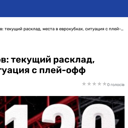
Чемпионат Нидерландов: текущий расклад, места в еврокубках, ситуация с плей-офф
в: текущий расклад,
итуация с плей-офф
★
★
★
★
★
★
★
★
★
★
0 голосів