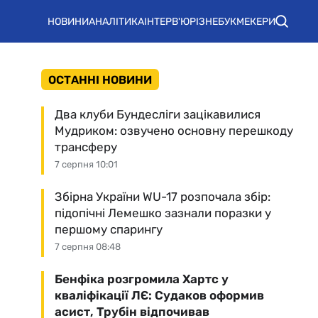
НОВИНИ
АНАЛІТИКА
ІНТЕРВ'Ю
РІЗНЕ
БУКМЕКЕРИ
ОСТАННІ НОВИНИ
Два клуби Бундесліги зацікавилися
Мудриком: озвучено основну перешкоду
трансферу
7 серпня 10:01
Збірна України WU-17 розпочала збір:
підопічні Лемешко зазнали поразки у
першому спарингу
7 серпня 08:48
Бенфіка розгромила Хартс у
кваліфікації ЛЄ: Судаков оформив
асист, Трубін відпочивав