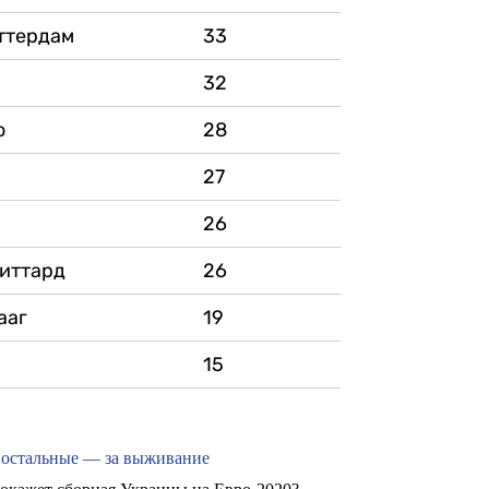
ттердам
33
32
о
28
27
26
иттард
26
ааг
19
15
, остальные — за выживание