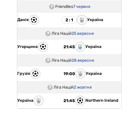
Friendlies
7 червня
Данія
Україна
2 : 1
Ліга Націй
25 вересня
Угорщина
Україна
21:45
Ліга Націй
28 вересня
Грузія
Україна
19:00
Ліга Націй
2 жовтня
Україна
Northern Ireland
21:45