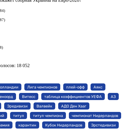
 покажет сборная Украины на Евро-2020?
84)
87)
8)
голосов:
18 052
Голландии
Лига чемпионов
плей-офф
Аякс
еноорд
Витесс
таблица коэффициентов УЕФА
АЗ
Эредивизи
Валвейк
АДО Ден Хааг
ий
титул
титул чемпиона
чемпионат Нидерландов
демия
карантин
Кубок Нидерландов
Эрстедивизи