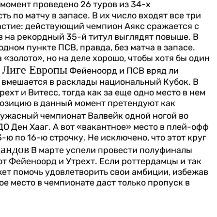
момент проведено 26 туров из 34-х
ь по матчу в запасе. В их число входят все три
астие: действующий чемпион Аякс сражается с
 на рекордный 35-й титул выглядят повыше. В
одном пункте ПСВ, правда, без матча в запасе.
 «золото», но на деле хорошо, чтобы хотя бы один
 Лиге Европы
Фейеноорд и ПСВ вряд ли
не вмешается в расклады национальный Кубок. В
ехт и Витесс, тогда как за еще одно место в нем
позицию в данный момент претендуют как
ужасный чемпионат Валвейк одной ногой во
ДО Ден Хааг. А вот «вакантное» место в плей-офф
-ю по 16-ю строчку. Не исключено, что этот круг
андов
В марте успели провести полуфиналы
ют Фейеноорд и Утрехт. Если роттердамцы и так
жет помочь удовлетворить свои амбиции, избежав
ое место в чемпионате даст только пропуск в