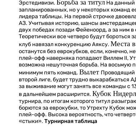
Борьба за титул
Эрстедивизи.
На данный 
запланированных, но у некоторых команд ест
лидера таблицы. На первой строчке двоевл
АЗ. Учитывая историю, шансы амстердамцев
двух победах позади Фейеноорд, а за ним в 
Теоретически все четверо будут бороться за
Места в
клуб навязал конкуренцию Аяксу.
останутся без еврокубков, если, конечно, 
плей-офф наверняка попадают Виллем II, Утр
возможна нешуточная борьба. На восьмую 
Вылет
минимум пять команд.
Проводящий 
второй лиге, будет трудно выкарабкаться А
за выживание могут занять все команды с 13
Кубок Нидерл
в дальнейшем расширится.
турнира, по итогам которого титул разыгра
борются за еврокубки, то Утрехту Кубок мо
плей-офф. Высока вероятность, что четверт
«стыки».
Турнирная таблица