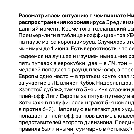
Рассматриваем ситуацию в чемпионате Ни
распространения коронавируса
Эредивизи
данный момент. Кроме того, голландский в
Премьер-лиги в таблице коэффициентов УЕФ
на паузе из-за коронавируса. Случилось эт
минимум до 1 июня. Есть вероятность, что 
надеемся на лучшее и изучаем нынешние ра
пять путевок в еврокубки: две — в ЛЧ, три 
медалей попадает в раунд плей-офф, а сере
Европы одно место — в третьем круге квали
за участие в ЛЕ влияет Кубок Нидерландов.
«золотой дубль», так что 3-я и 4-я строчки
плей-офф Лиги Европы за пятую путевку в 
«стыках» в полуфиналах играют 5-я команда 
я против 6-й).
Напрямую вылетают два худши
попадает в плей-офф за повышение в классе
представителей второго дивизиона. Поединк
правила были иными: суммарно в «стыках» 