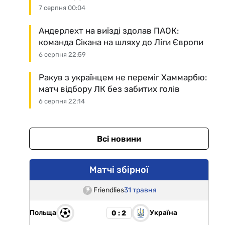
7 серпня 00:04
Андерлехт на виїзді здолав ПАОК:
команда Сікана на шляху до Ліги Європи
6 серпня 22:59
Ракув з українцем не переміг Хаммарбю:
матч відбору ЛК без забитих голів
6 серпня 22:14
Всі новини
Матчі збірної
Friendlies
31 травня
Польща
Україна
0 : 2