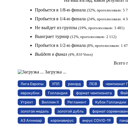
На ваш взгляд, какой результат
Пробьется в 1/8-ю финала
(32%, проголосовало: 5 7
Пробьется в 1/4-ю финала
(24%, проголосовало: 4 3
Не выйдет из группы
(19%, проголосовало: 3 481)
Выиграет турнир
(12%, проголосовало: 2 112)
Пробьется в 1/2-ю финала
(8%, проголосовало: 1 47
Выйдет в финал
(4%, 810 Votes)
Всего 
Загрузка ...
Лига Европы
УПЛ
рекорд
ПСВ
чемпионат 
еврокубки
Голландия
формат чемпионата
Фей
Утрехт
Виллем II
Регламент
Кубок Голландии
золотая медаль
золотой дубль
формат соревнован
АЗ Алкмаар
коронавирус
вирус COVID-19
пан