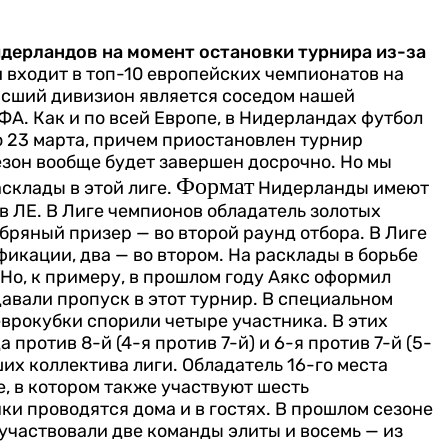
дерландов на момент остановки турнира из-за
 входит в топ-10 европейских чемпионатов на
ысший дивизион является соседом нашей
А. Как и по всей Европе, в Нидерландах футбол
о 23 марта, причем приостановлен турнир
сезон вообще будет завершен досрочно. Но мы
Формат
склады в этой лиге.
Нидерланды имеют
— в ЛЕ. В Лиге чемпионов обладатель золотых
бряный призер — во второй раунд отбора. В Лиге
фикации, два — во втором.
На расклады в борьбе
 Но, к примеру, в прошлом году Аякс оформил
 давали пропуск в этот турнир. В специальном
еврокубки спорили четыре участника. В этих
против 8-й (4-я против 7-й) и 6-я против 7-й (5-
х коллектива лиги. Обладатель 16-го места
, в котором также участвуют шесть
и проводятся дома и в гостях. В прошлом сезоне
участвовали две команды элиты и восемь — из