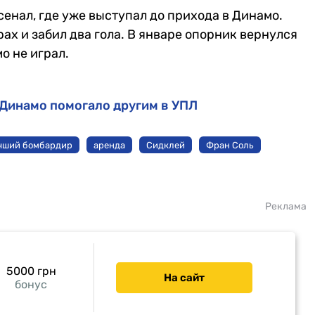
сенал, где уже выступал до прихода в Динамо.
рах и забил два гола. В январе опорник вернулся
о не играл.
 Динамо помогало другим в УПЛ
чший бомбардир
аренда
Сидклей
Фран Соль
Реклама
5000 грн
На сайт
бонус