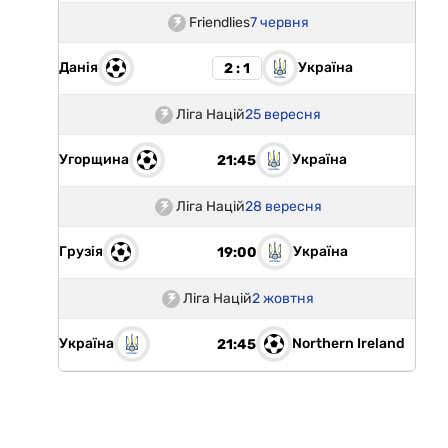
Friendlies
7 червня
Данія
Україна
2 : 1
Ліга Націй
25 вересня
Угорщина
Україна
21:45
Ліга Націй
28 вересня
Грузія
Україна
19:00
Ліга Націй
2 жовтня
Україна
Northern Ireland
21:45