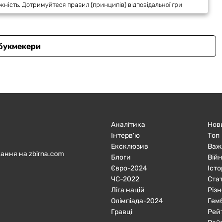
жність. Дотримуйтеся правил (принципів) відповідальної гри
 букмекери
Аналітика
Нов
Інтерв'ю
Топ
Ексклюзив
Важ
ання на zbirna.com
Блоги
Війн
Євро-2024
Істо
ЧC-2022
Ста
Ліга націй
Різн
Олімпіада-2024
Гем
Гравці
Рей