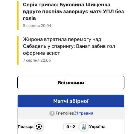
Серія триває: Буковина Шищенка
вдруге поспіль завершує матч УПЛ без
голів
8 серпня 20:04
Жирона втратила перемогу над
Сабадель у спарингу: Ванат забив гол і
оформив асист
7 серпня 22:03
Всі новини
Матчі збірної
Friendlies
31 травня
Польща
Україна
0 : 2