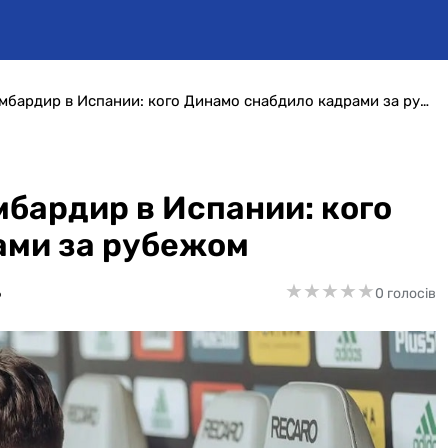
Чемпион в Польше и бомбардир в Испании: кого Динамо снабдило кадрами за рубежом
мбардир в Испании: кого
ами за рубежом
★
★
★
★
★
★
★
★
★
★
6
0 голосів