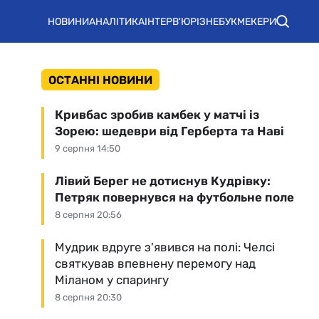
НОВИНИ
АНАЛІТИКА
ІНТЕРВ'Ю
РІЗНЕ
БУКМЕКЕРИ
ОСТАННІ НОВИНИ
Кривбас зробив камбек у матчі із
Зорею: шедеври від Герберта та Наві
9 серпня 14:50
Лівий Берег не дотиснув Кудрівку:
Петряк повернувся на футбольне поле
8 серпня 20:56
Мудрик вдруге з'явився на полі: Челсі
святкував впевнену перемогу над
Міланом у спарингу
8 серпня 20:30