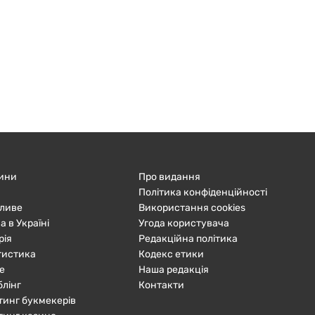
ини
Про видання
Політика конфіденційності
ливе
Використання cookies
а в Україні
Угода користувача
рія
Редакційна політика
тистика
Кодекс етики
е
Наша редакція
блінг
Контакти
тинг букмекерів