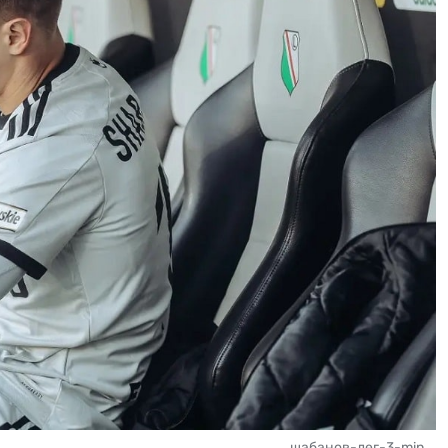
шабанов-лег-3-min