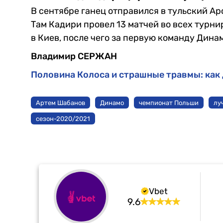
В сентябре ганец отправился в тульский Ар
Там Кадири провел 13 матчей во всех турни
в Киев, после чего за первую команду Динам
Владимир СЕРЖАН
Половина Колоса и страшные травмы: как
Артем Шабанов
Динамо
чемпионат Польши
лу
сезон-2020/2021
Vbet
9.6