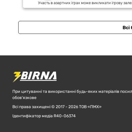
Участь в азартних іграх може викликати ігрову зале
Всі
При цитуванні та використанні будь-яких матеріалів посил
обов'язкове
Всі права захищені © 2017 - 2026 ТОВ «ПМХ»
Ідентифікатор медіа R40-06374