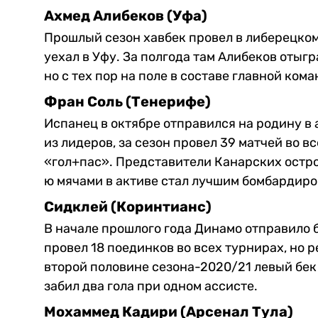
Ахмед Алибеков (Уфа)
Прошлый сезон хавбек провел в либерецком 
уехал в Уфу. За полгода там Алибеков отыгр
но с тех пор на поле в составе главной ком
Фран Соль (Тенерифе)
Испанец в октябре отправился на родину в 
из лидеров, за сезон провел 39 матчей во в
«гол+пас». Представители Канарских остро
ю мячами в активе стал лучшим бомбардиро
Сидклей (Коринтианс)
В начале прошлого года Динамо отправило 
провел 18 поединков во всех турнирах, но 
второй половине сезона-2020/21 левый бек 
забил два гола при одном ассисте.
Мохаммед Кадири (Арсенал Тула)