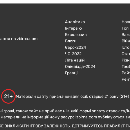
Аналітика
Нов
Інтерв'ю
Топ
Ексклюзив
Важ
ання на zbirna.com
Блоги
Війн
Євро-2024
Істо
ЧC-2022
Ста
Ліга націй
Різн
Олімпіада-2024
Гем
Гравці
Рей
Рей
21+
Матеріали сайту призначені для осіб старше 21 року (21+)
ні гроші, також сайт не приймає ні в якій формі оплату ставок та/і
 матеріали на інформаційному ресурсі zbirna.com публікуються в
ЖЕ ВИКЛИКАТИ ІГРОВУ ЗАЛЕЖНІСТЬ. ДОТРИМУЙТЕСЬ ПРАВИЛ (ПРИ