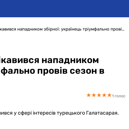
Чемпіон Туреччини зацікавився нападником збірної: українець тріумфально провів сезон в УПЛ
ікавився нападником
мфально провів сезон в
★
★
★
★
★
★
★
★
★
★
1 голос
ся у сфері інтересів турецького Галатасарая.