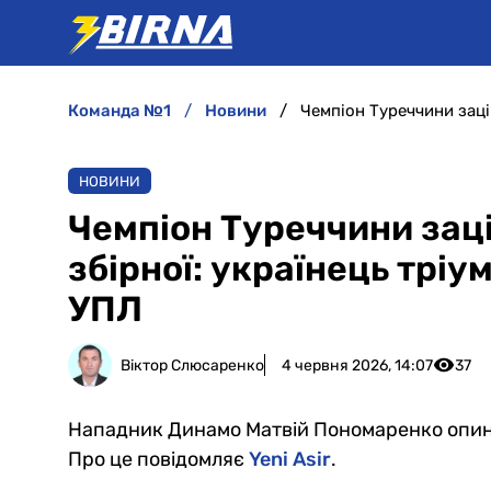
команда №1
новини
НОВИНИ
Чемпіон Туреччини зац
збірної: українець тріу
УПЛ
Віктор Слюсаренко
4 червня 2026, 14:07
37
Нападник Динамо Матвій Пономаренко опинив
Про це повідомляє
Yeni Asir
.