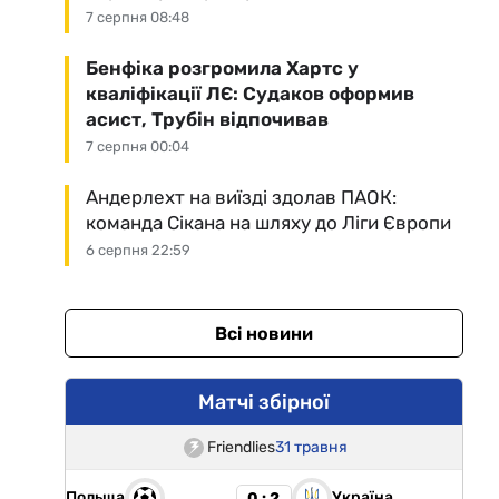
7 серпня 08:48
Бенфіка розгромила Хартс у
кваліфікації ЛЄ: Судаков оформив
асист, Трубін відпочивав
7 серпня 00:04
Андерлехт на виїзді здолав ПАОК:
команда Сікана на шляху до Ліги Європи
6 серпня 22:59
Всі новини
Матчі збірної
Friendlies
31 травня
Польща
Україна
0 : 2