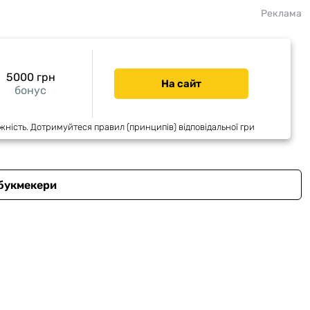
Реклама
5000 грн
На сайт
бонус
жність. Дотримуйтеся правил (принципів) відповідальної гри
 букмекери