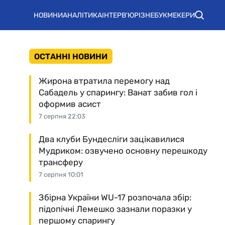
НОВИНИ
АНАЛІТИКА
ІНТЕРВ'Ю
РІЗНЕ
БУКМЕКЕРИ
ОСТАННІ НОВИНИ
Жирона втратила перемогу над
Сабадель у спарингу: Ванат забив гол і
оформив асист
7 серпня 22:03
Два клуби Бундесліги зацікавилися
Мудриком: озвучено основну перешкоду
трансферу
7 серпня 10:01
Збірна України WU-17 розпочала збір:
підопічні Лемешко зазнали поразки у
першому спарингу