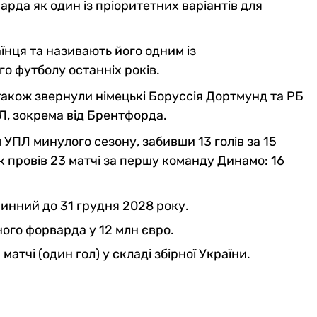
рда як один із пріоритетних варіантів для
їнця та називають його одним із
о футболу останніх років.
акож звернули німецькі Боруссія Дортмунд та РБ
ПЛ, зокрема від Брентфорда.
ПЛ минулого сезону, забивши 13 голів за 15
к провів 23 матчі за першу команду Динамо: 16
чинний до 31 грудня 2028 року.
ного форварда у 12 млн євро.
атчі (один гол) у складі збірної України.