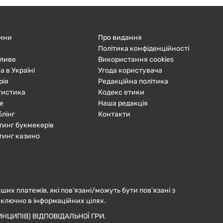
ини
Про видання
Політика конфіденційності
ливе
Використання cookies
а в Україні
Угода користувача
рія
Редакційна політика
тистика
Кодекс етики
е
Наша редакція
блінг
Контакти
тинг букмекерів
тинг казино
нших платежів, які пов’язані/можуть бути пов’язані з
иключно в інформаційних цілях.
НЦИПІВ) ВІДПОВІДАЛЬНОЇ ГРИ.