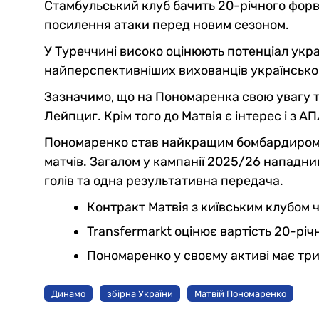
Стамбульський клуб бачить 20-річного форва
посилення атаки перед новим сезоном.
У Туреччині високо оцінюють потенціал укра
найперспективніших вихованців українськог
Зазначимо, що на Пономаренка свою увагу т
Лейпциг. Крім того до Матвія є інтерес і з А
Пономаренко став найкращим бомбардиром У
матчів. Загалом у кампанії 2025/26 нападни
голів та одна результативна передача.
Контракт Матвія з київським клубом 
Transfermarkt оцінює вартість 20-річ
Пономаренко у своєму активі має три м
Динамо
збірна України
Матвій Пономаренко