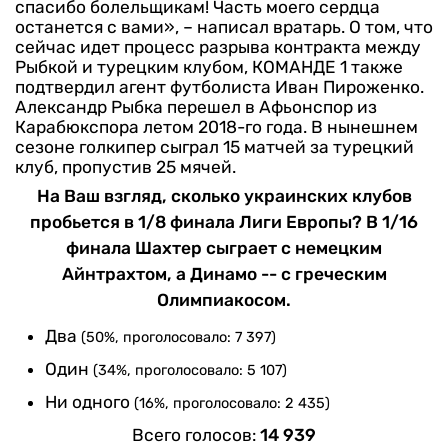
спасибо болельщикам! Часть моего сердца
останется с вами», – написал вратарь.
О том, что
сейчас идет процесс разрыва контракта между
Рыбкой и турецким клубом, КОМАНДЕ 1 также
подтвердил агент футболиста Иван Пироженко.
Александр Рыбка перешел в Афьонспор из
Карабюкспора летом 2018-го года.
В нынешнем
сезоне голкипер сыграл 15 матчей за турецкий
клуб, пропустив 25 мячей.
На Ваш взгляд, сколько украинских клубов
пробьется в 1/8 финала Лиги Европы? В 1/16
финала Шахтер сыграет с немецким
Айнтрахтом, а Динамо -- с греческим
Олимпиакосом.
Два
(50%, проголосовало: 7 397)
Один
(34%, проголосовало: 5 107)
Ни одного
(16%, проголосовало: 2 435)
Всего голосов:
14 939