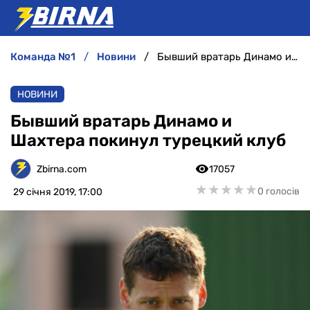
команда №1
новини
Бывший вратарь Динамо и Шахтера покинул турецкий клуб
НОВИНИ
НОВИНИ
АНАЛІТИКА
Бывший вратарь Динамо и
Шахтера покинул турецкий клуб
ІНТЕРВ'Ю
Zbirna.com
17057
РІЗНЕ
★
★
★
★
★
★
★
★
★
★
0 голосів
29 січня 2019, 17:00
БУКМЕКЕРИ