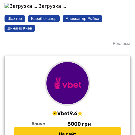
Загрузка ...
Шахтер
Карабюкспор
Александр Рыбка
Динамо Киев
Реклама
Vbet
9.6
5000 грн
бонус
На сайт