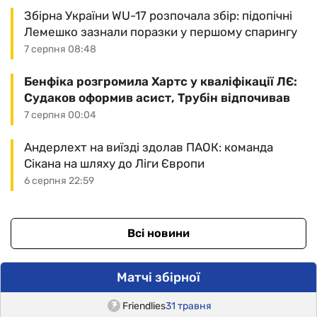
Збірна України WU-17 розпочала збір: підопічні
Лемешко зазнали поразки у першому спарингу
7 серпня 08:48
Бенфіка розгромила Хартс у кваліфікації ЛЄ:
Судаков оформив асист, Трубін відпочивав
7 серпня 00:04
Андерлехт на виїзді здолав ПАОК: команда
Сікана на шляху до Ліги Європи
6 серпня 22:59
Всі новини
Матчі збірної
Friendlies
31 травня