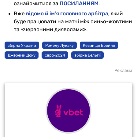
ознайомитися за
ПОСИЛАННЯМ
.
Вже
відомо й ім’я головного арбітра
, який
буде працювати на матчі між синьо-жовтими
та «червоними дияволами».
збірна України
Ромелу Лукаку
Кевин де Брейне
Джереми Доку
Євро-2024
збірна Бельгії
Реклама