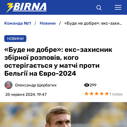
команда №1
новини
«Буде не добре»: екс-захисник збірної розповів, кого остерігається у матчі проти Бельгії на Євро-2024
НОВИНИ
НОВИНИ
АНАЛІТИКА
«Буде не добре»: екс-захисник
збірної розповів, кого
ІНТЕРВ'Ю
остерігається у матчі проти
Бельгії на Євро-2024
РІЗНЕ
Олександр Щербатих
299
БУКМЕКЕРИ
★
★
★
★
★
★
★
★
★
★
1 голос
25 червня 2024, 19:47