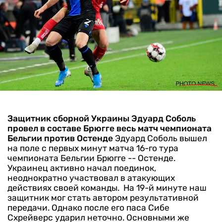
Защитник сборной Украины Эдуард Соболь
провел в составе Брюгге весь матч чемпионата
Бельгии против Остенде
Эдуард Соболь вышел
на поле с первых минут матча 16-го тура
чемпионата Бельгии Брюгге -- Остенде.
Украинец активно начал поединок,
неоднократно участвовал в атакующих
действиях своей команды.
На 19-й минуте наш
защитник мог стать автором результативной
передачи. Однако после его паса Сибе
Схрейверс ударил неточно. Основными же