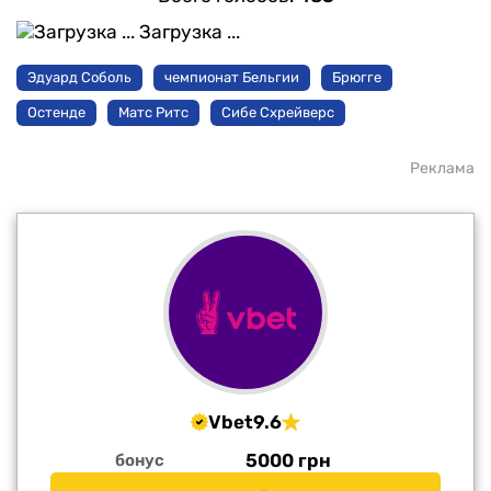
Загрузка ...
Эдуард Соболь
чемпионат Бельгии
Брюгге
Остенде
Матс Ритс
Сибе Схрейверс
Реклама
Vbet
9.6
5000 грн
бонус