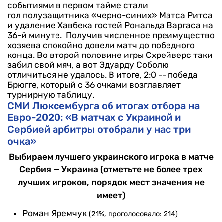
событиями в первом тайме стали
гол полузащитника «черно-синих» Матса Ритса
и удаление Хавбека гостей Рональда Варгаса на
36-й минуте.
Получив численное преимущество
хозяева спокойно довели матч до победного
конца. Во второй половине игры Схрейверс таки
забил свой мяч, а вот Эдуарду Соболю
отличиться не удалось.
В итоге, 2:0 -- победа
Брюгге, который с 36 очками возглавляет
турнирную таблицу.
СМИ Люксембурга об итогах отбора на
Евро-2020: «В матчах с Украиной и
Сербией арбитры отобрали у нас три
очка»
Выбираем лучшего украинского игрока в матче
Сербия — Украина (отметьте не более трех
лучших игроков, порядок мест значения не
имеет)
Роман Яремчук
(21%, проголосовало: 214)