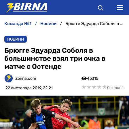
команда №1
новини
Брюгге Эдуарда Соболя в большинстве взял три очка в матче с Остенде
НОВИНИ
НОВИНИ
АНАЛІТИКА
Брюгге Эдуарда Соболя в
большинстве взял три очка в
ІНТЕРВ'Ю
матче с Остенде
РІЗНЕ
Zbirna.com
45315
★
★
★
★
★
★
★
★
★
★
0 голосів
22 листопада 2019, 22:21
БУКМЕКЕРИ