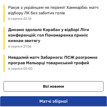
Ракув з українцем не переміг Хаммарбю: матч
відбору ЛК без забитих голів
6 серпня 22:14
Динамо здолало Карабах у відборі Ліги
конференцій: гол Пономаренка приніс
киянам звитягу
6 серпня 21:56
Невдалий матч Забарного: ПСЖ розгромно
програв Мальорці товариський трофей
6 серпня 09:00
Всі новини
Матчі збірної