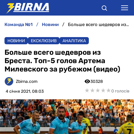
команда №1
новини
Больше всего шедевров из Бреста. Топ-5 голов Артема Милевского за рубежом (видео)
НОВИНИ
НОВИНИ
ЕКСКЛЮЗИВ
АНАЛІТИКА
АНАЛІТИКА
Больше всего шедевров из
Бреста. Топ-5 голов Артема
ІНТЕРВ'Ю
Милевского за рубежом (видео)
РІЗНЕ
Zbirna.com
30328
★
★
★
★
★
★
★
★
★
★
0 голосів
4 січня 2021, 08:03
БУКМЕКЕРИ