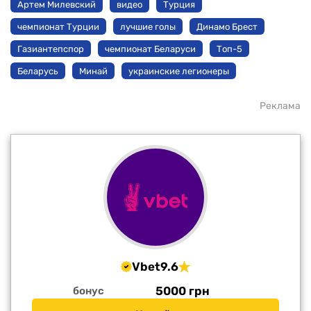
Артем Милевский
видео
Турция
чемпионат Турции
лучшие голы
Динамо Брест
Газиантепспор
чемпионат Беларуси
Топ-5
Беларусь
Минай
украинские легионеры
Реклама
Vbet
9.6
5000 грн
бонус