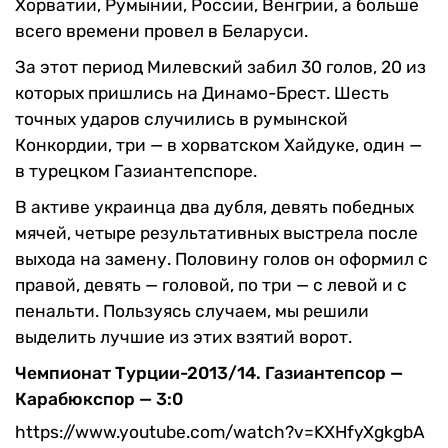
Хорватии, Румынии, России, Венгрии, а больше
всего времени провел в Беларуси.
За этот период Милевский забил 30 голов, 20 из
которых пришлись на Динамо-Брест. Шесть
точных ударов случились в румынской
Конкордии, три — в хорватском Хайдуке, один —
в турецком Газиантепспоре.
В активе украинца два дубля, девять победных
мячей, четыре результативных выстрела после
выхода на замену. Половину голов он оформил с
правой, девять — головой, по три — с левой и с
пенальти. Пользуясь случаем, мы решили
выделить лучшие из этих взятий ворот.
Чемпионат Турции-2013/14. Газиантепсор —
Карабюкспор — 3:0
https://www.youtube.com/watch?v=KXHfyXgkgbA