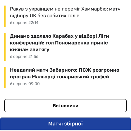
Ракув з українцем не переміг Хаммарбю: матч
відбору ЛК без забитих голів
6 серпня 22:14
Динамо здолало Карабах у відборі Ліги
конференцій: гол Пономаренка приніс
киянам звитягу
6 серпня 21:56
Невдалий матч Забарного: ПСЖ розгромно
програв Мальорці товариський трофей
6 серпня 09:00
Всі новини
Матчі збірної