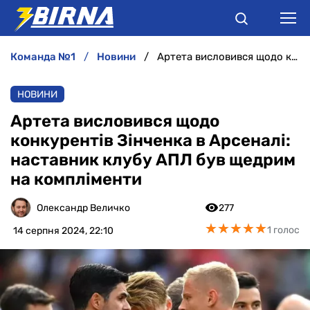
команда №1
новини
Артета висловився щодо конкурентів Зінченка в Арсеналі: наставник клубу АПЛ був щедрим на компліменти
НОВИНИ
НОВИНИ
АНАЛІТИКА
Артета висловився щодо
конкурентів Зінченка в Арсеналі:
ІНТЕРВ'Ю
наставник клубу АПЛ був щедрим
на компліменти
РІЗНЕ
Олександр Величко
277
БУКМЕКЕРИ
★
★
★
★
★
★
★
★
★
★
1 голос
14 серпня 2024, 22:10