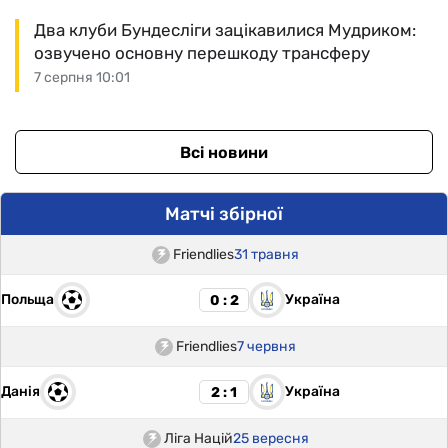
Два клуби Бундесліги зацікавилися Мудриком:
озвучено основну перешкоду трансферу
7 серпня 10:01
Всі новини
Матчі збірної
Friendlies
31 травня
Польща
Україна
0 : 2
Friendlies
7 червня
Данія
Україна
2 : 1
Ліга Націй
25 вересня