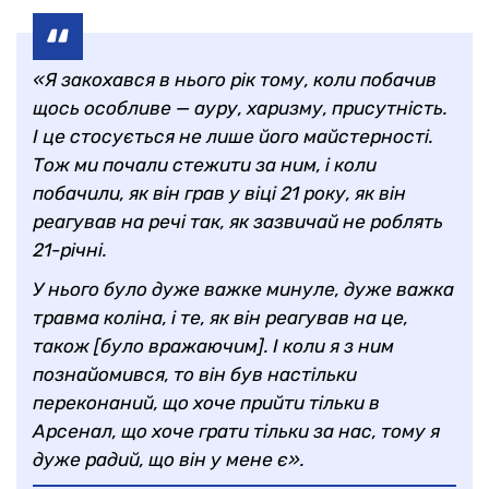
«Я закохався в нього рік тому, коли побачив
щось особливе — ауру, харизму, присутність.
І це стосується не лише його майстерності.
Тож ми почали стежити за ним, і коли
побачили, як він грав у віці 21 року, як він
реагував на речі так, як зазвичай не роблять
21-річні.
У нього було дуже важке минуле, дуже важка
травма коліна, і те, як він реагував на це,
також [було вражаючим]. І коли я з ним
познайомився, то він був настільки
переконаний, що хоче прийти тільки в
Арсенал, що хоче грати тільки за нас, тому я
дуже радий, що він у мене є».