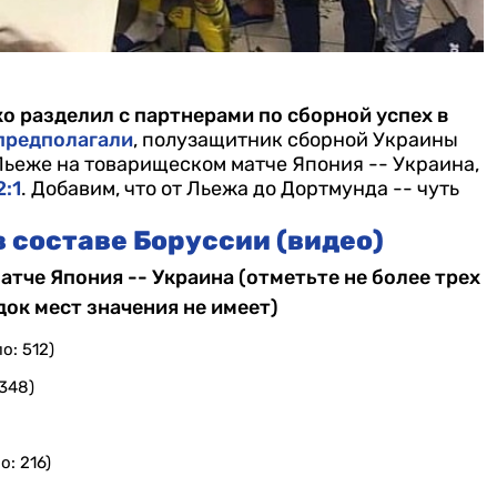
 разделил с партнерами по сборной успех в
предполагали
, полузащитник сборной Украины
ьеже на товарищеском матче Япония -- Украина,
2:1
. Добавим, что от Льежа до Дортмунда -- чуть
 составе Боруссии (видео)
атче Япония -- Украина (отметьте не более трех
док мест значения не имеет)
о: 512)
 348)
о: 216)