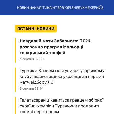
НОВИНИ
АНАЛІТИКА
ІНТЕРВ'Ю
РІЗНЕ
БУКМЕКЕРИ
ОСТАННІ НОВИНИ
Невдалий матч Забарного: ПСЖ
розгромно програв Мальорці
товариський трофей
6 серпня 09:00
Гурник з Хланем поступився угорському
клубу: відома оцінка українця за перший
матч відбору ЛЄ
5 серпня 23:14
Галатасарай цікавиться гравцем збірної
України: чемпіон Туреччини проводить
таємні переговори