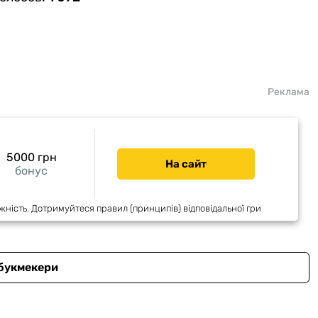
Реклама
5000 грн
На сайт
бонус
жність. Дотримуйтеся правил (принципів) відповідальної гри
 букмекери