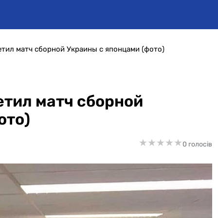
тил матч сборной Украины с японцами (фото)
тил матч сборной
ото)
★
★
★
★
★
★
★
★
★
★
0 голосів