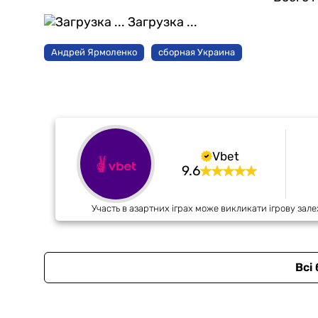
Загрузка ...
Андрей Ярмоленко
сборная Украина
Vbet
9.6
Участь в азартних іграх може викликати ігрову зале
Всі