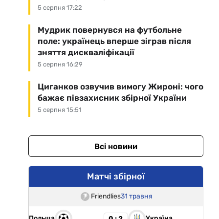
5 серпня 17:22
Мудрик повернувся на футбольне
поле: українець вперше зіграв після
зняття дискваліфікації
5 серпня 16:29
Циганков озвучив вимогу Жироні: чого
бажає півзахисник збірної України
5 серпня 15:51
Всі новини
Матчі збірної
Friendlies
31 травня
Польща
Україна
0 : 2