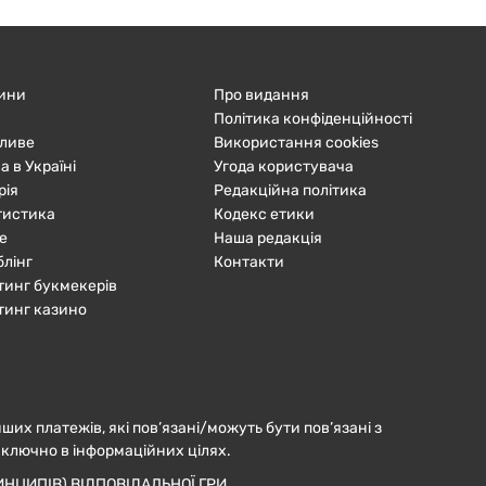
ини
Про видання
Політика конфіденційності
ливе
Використання cookies
а в Україні
Угода користувача
рія
Редакційна політика
тистика
Кодекс етики
е
Наша редакція
блінг
Контакти
тинг букмекерів
тинг казино
нших платежів, які пов’язані/можуть бути пов’язані з
иключно в інформаційних цілях.
НЦИПІВ) ВІДПОВІДАЛЬНОЇ ГРИ.