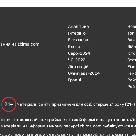
Аналітика
Нов
Інтерв'ю
Топ
Ексклюзив
Важ
ання на zbirna.com
Блоги
Війн
Євро-2024
Істо
ЧC-2022
Ста
Ліга націй
Різн
Олімпіада-2024
Гем
Гравці
Рей
Рей
21+
Матеріали сайту призначені для осіб старше 21 року (21+)
ні гроші, також сайт не приймає ні в якій формі оплату ставок та/і
 матеріали на інформаційному ресурсі zbirna.com публікуються в
ЖЕ ВИКЛИКАТИ ІГРОВУ ЗАЛЕЖНІСТЬ. ДОТРИМУЙТЕСЬ ПРАВИЛ (ПРИ