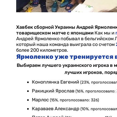
Хавбек сборной Украины Андрей Ярмоленко
товарищеском матче с японцами
Как мы и
Андрей Ярмоленко побывал в бельгийском Л
который наша команда выиграла со счетом
более 200 километров.
Ярмоленко уже тренируется в
Выбираем лучшего украинского игрока в м
лучших игроков, поря
Коноплянка Евгений
(23%, проголосовал
Ракицкий Ярослав
(16%, проголосовало:
Марлос
(15%, проголосовало: 326)
Караваев Александр
(10%, проголосовал