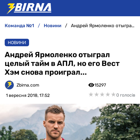
команда №1
новини
Андрей Ярмоленко отыграл целый тайм в АПЛ, но его Вест Хэм снова проиграл...
НОВИНИ
НОВИНИ
АНАЛІТИКА
Андрей Ярмоленко отыграл
целый тайм в АПЛ, но его Вест
ІНТЕРВ'Ю
Хэм снова проиграл...
РІЗНЕ
Zbirna.com
15297
★
★
★
★
★
★
★
★
★
★
0 голосів
1 вересня 2018, 17:52
БУКМЕКЕРИ