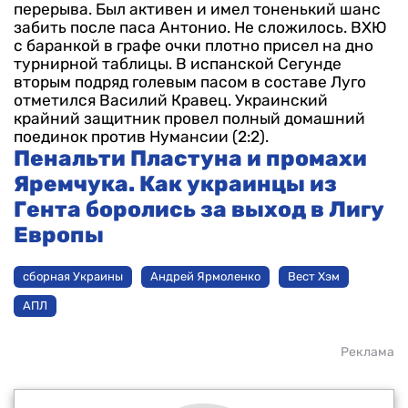
перерыва. Был активен и имел тоненький шанс
забить после паса Антонио. Не сложилось. ВХЮ
с баранкой в графе очки плотно присел на дно
турнирной таблицы.
В испанской Сегунде
вторым подряд голевым пасом в составе Луго
отметился Василий Кравец. Украинский
крайний защитник провел полный домашний
поединок против Нумансии (2:2).
Пенальти Пластуна и промахи
Яремчука. Как украинцы из
Гента боролись за выход в Лигу
Европы
сборная Украины
Андрей Ярмоленко
Вест Хэм
АПЛ
Реклама