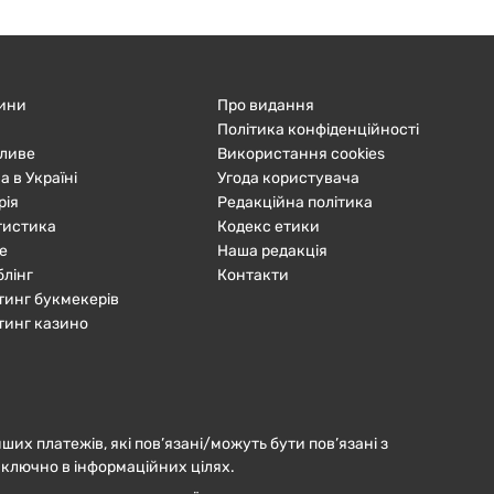
ини
Про видання
Політика конфіденційності
ливе
Використання cookies
а в Україні
Угода користувача
рія
Редакційна політика
тистика
Кодекс етики
е
Наша редакція
блінг
Контакти
тинг букмекерів
тинг казино
нших платежів, які пов’язані/можуть бути пов’язані з
иключно в інформаційних цілях.