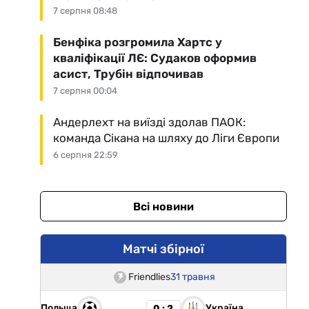
7 серпня 08:48
Бенфіка розгромила Хартс у
кваліфікації ЛЄ: Судаков оформив
асист, Трубін відпочивав
7 серпня 00:04
Андерлехт на виїзді здолав ПАОК:
команда Сікана на шляху до Ліги Європи
6 серпня 22:59
Всі новини
Матчі збірної
Friendlies
31 травня
Польща
Україна
0 : 2