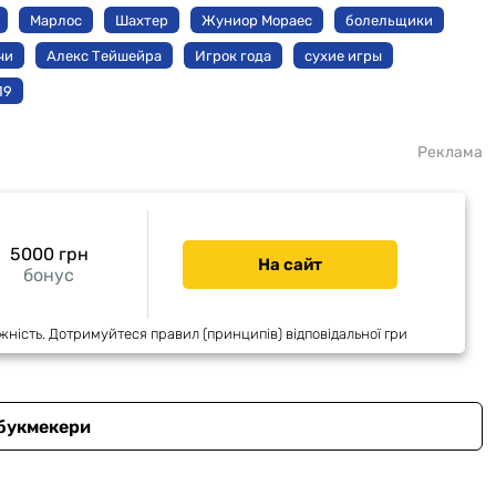
Марлос
Шахтер
Жуниор Мораес
болельщики
чи
Алекс Тейшейра
Игрок года
сухие игры
19
Реклама
5000 грн
На сайт
бонус
жність. Дотримуйтеся правил (принципів) відповідальної гри
 букмекери