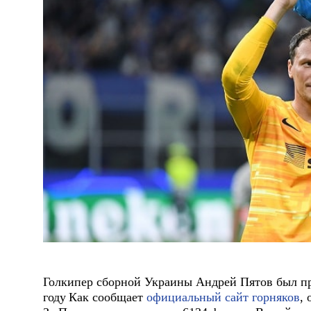
Голкипер сборной Украины Андрей Пятов был п
году
Как сообщает
официальный сайт горняков
,