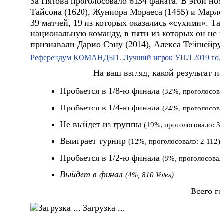
За Пятова проголосовало 6134 фаната. В этой н
Тайсона (1620), Жуниора Мораеса (1455) и Марло
39 матчей, 19 из которых оказались «сухими». Т
национальную команду, в пяти из которых он не
признавали Дарио Срну (2014), Алекса Тейшейру 
Референдум КОМАНДЫ1. Лучший игрок УПЛ 2019 года
На ваш взгляд, какой результат 
Пробьется в 1/8-ю финала
(32%, проголосов
Пробьется в 1/4-ю финала
(24%, проголосов
Не выйдет из группы
(19%, проголосовало: 3
Выиграет турнир
(12%, проголосовало: 2 112)
Пробьется в 1/2-ю финала
(8%, проголосовал
Выйдет в финал
(4%, 810 Votes)
Всего г
Загрузка ...