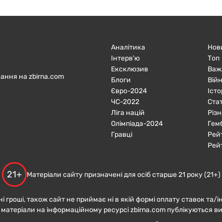
Аналітика
Нов
Інтерв'ю
Топ
Ексклюзив
Важ
ання на zbirna.com
Блоги
Війн
Євро-2024
Істо
ЧC-2022
Ста
Ліга націй
Різн
Олімпіада-2024
Гем
Гравці
Рей
Рей
21+
Матеріали сайту призначені для осіб старше 21 року (21+)
ні гроші, також сайт не приймає ні в якій формі оплату ставок та/і
 матеріали на інформаційному ресурсі zbirna.com публікуються в