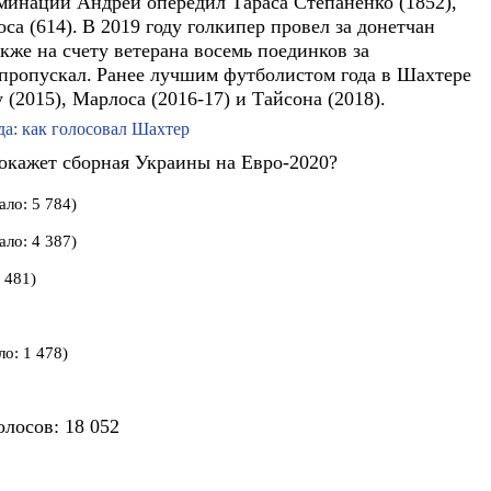
оминации Андрей опередил Тараса Степаненко (1852),
са (614).
В 2019 году голкипер провел за донетчан
акже на счету ветерана восемь поединков за
 пропускал.
Ранее лучшим футболистом года в Шахтере
(2015), Марлоса (2016-17) и Тайсона (2018).
: как голосовал Шахтер
покажет сборная Украины на Евро-2020?
ало: 5 784)
ало: 4 387)
 481)
о: 1 478)
олосов:
18 052