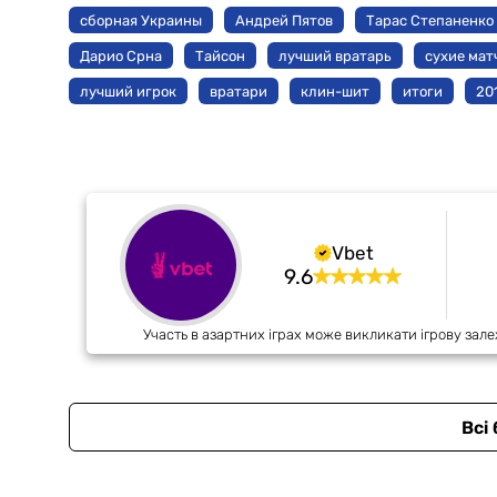
сборная Украины
Андрей Пятов
Тарас Степаненко
Дарио Срна
Тайсон
лучший вратарь
сухие мат
лучший игрок
вратари
клин-шит
итоги
20
Vbet
9.6
Участь в азартних іграх може викликати ігрову зале
Всі