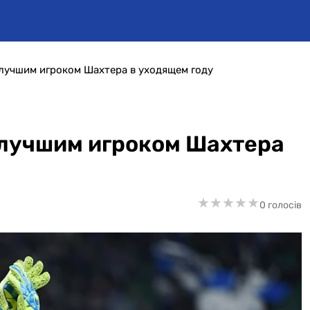
лучшим игроком Шахтера в уходящем году
 лучшим игроком Шахтера
★
★
★
★
★
★
★
★
★
★
0 голосів