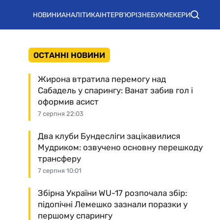
НОВИНИ
АНАЛІТИКА
ІНТЕРВ'Ю
РІЗНЕ
БУКМЕКЕРИ
ОСТАННІ НОВИНИ
Жирона втратила перемогу над
Сабадель у спарингу: Ванат забив гол і
оформив асист
7 серпня 22:03
Два клуби Бундесліги зацікавилися
Мудриком: озвучено основну перешкоду
трансферу
7 серпня 10:01
Збірна України WU-17 розпочала збір:
підопічні Лемешко зазнали поразки у
першому спарингу