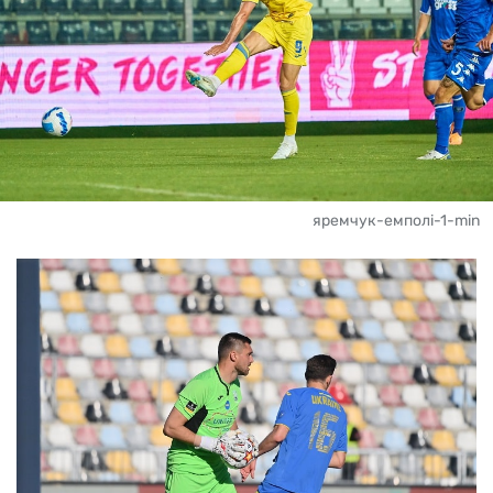
яремчук-емполі-1-min