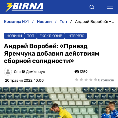
команда №1
новини
топ
Андрей Воробей: «Приезд Яремчука добавил действиям сборной солидности»
НОВИНИ
НОВИНИ
ТОП
ЕКСКЛЮЗИВ
ІНТЕРВ'Ю
АНАЛІТИКА
Андрей Воробей: «Приезд
Яремчука добавил действиям
ІНТЕРВ'Ю
сборной солидности»
РІЗНЕ
Сергій Дем'янчук
1359
★
★
★
★
★
★
★
★
★
★
0 голосів
20 травня 2022, 10:00
БУКМЕКЕРИ