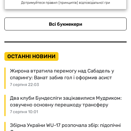
Дотримуйтеся правил (принципів) відповідальної гри
Всі букмекери
ОСТАННІ НОВИНИ
Жирона втратила перемогу над Сабадель у
спарингу: Ванат забив гол і оформив асист
7 серпня 22:03
Два клуби Бундесліги зацікавилися Мудриком:
озвучено основну перешкоду трансферу
7 серпня 10:01
Збірна України WU-17 розпочала збір: підопічні