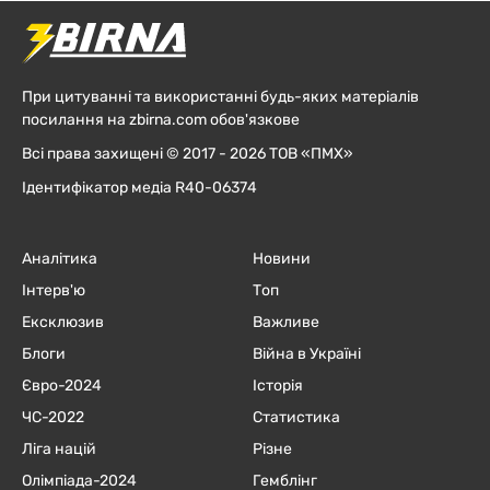
При цитуванні та використанні будь-яких матеріалів
посилання на zbirna.com обов'язкове
Всі права захищені © 2017 - 2026 ТОВ «ПМХ»
Ідентифікатор медіа R40-06374
Аналітика
Новини
Інтерв'ю
Топ
Ексклюзив
Важливе
Блоги
Війна в Україні
Євро-2024
Історія
ЧC-2022
Статистика
Ліга націй
Різне
Олімпіада-2024
Гемблінг