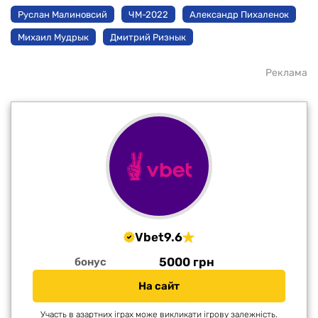
Руслан Малиновсий
ЧМ-2022
Александр Пихаленок
Михаил Мудрык
Дмитрий Ризнык
Реклама
Vbet
9.6
5000 грн
бонус
На сайт
Участь в азартних іграх може викликати ігрову залежність.