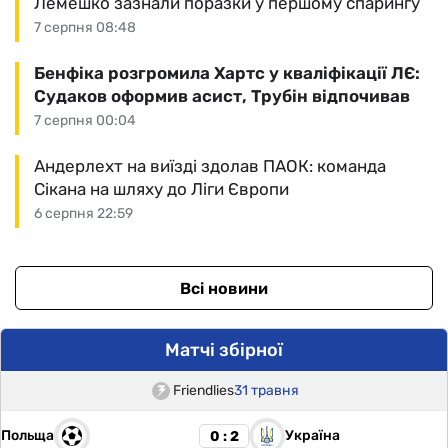
Лемешко зазнали поразки у першому спарингу
7 серпня 08:48
Бенфіка розгромила Хартс у кваліфікації ЛЄ:
Судаков оформив асист, Трубін відпочивав
7 серпня 00:04
Андерлехт на виїзді здолав ПАОК: команда
Сікана на шляху до Ліги Європи
6 серпня 22:59
Всі новини
Матчі збірної
Friendlies
31 травня
Польща
Україна
0 : 2