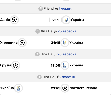
Friendlies
7 червня
Данія
Україна
2 : 1
Ліга Націй
25 вересня
Угорщина
Україна
21:45
Ліга Націй
28 вересня
Грузія
Україна
19:00
Ліга Націй
2 жовтня
Україна
Northern Ireland
21:45