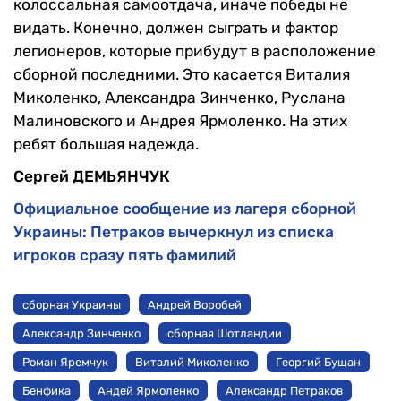
колоссальная самоотдача, иначе победы не
видать. Конечно, должен сыграть и фактор
легионеров, которые прибудут в расположение
сборной последними. Это касается Виталия
Миколенко, Александра Зинченко, Руслана
Малиновского и Андрея Ярмоленко. На этих
ребят большая надежда.
Сергей ДЕМЬЯНЧУК
Официальное сообщение из лагеря сборной
Украины: Петраков вычеркнул из списка
игроков сразу пять фамилий
сборная Украины
Андрей Воробей
Александр Зинченко
сборная Шотландии
Роман Яремчук
Виталий Миколенко
Георгий Бущан
Бенфика
Андей Ярмоленко
Александр Петраков