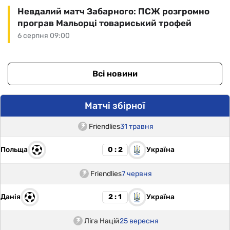
Невдалий матч Забарного: ПСЖ розгромно
програв Мальорці товариський трофей
6 серпня 09:00
Всі новини
Матчі збірної
Friendlies
31 травня
Польща
Україна
0 : 2
Friendlies
7 червня
Данія
Україна
2 : 1
Ліга Націй
25 вересня