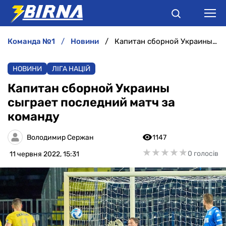
команда №1
новини
Капитан сборной Украины сыграет последний матч за команду
НОВИНИ
НОВИНИ
ЛІГА НАЦІЙ
АНАЛІТИКА
Капитан сборной Украины
сыграет последний матч за
ІНТЕРВ'Ю
команду
РІЗНЕ
Володимир Сержан
1147
★
★
★
★
★
★
★
★
★
★
0 голосів
11 червня 2022, 15:31
БУКМЕКЕРИ