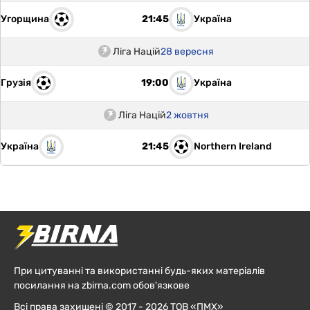
Угорщина
Україна
21:45
Ліга Націй
28 вересня
Грузія
Україна
19:00
Ліга Націй
2 жовтня
Україна
Northern Ireland
21:45
При цитуванні та використанні будь-яких матеріалів
посилання на zbirna.com обов'язкове
Всі права захищені © 2017 - 2026 ТОВ «ПМХ»