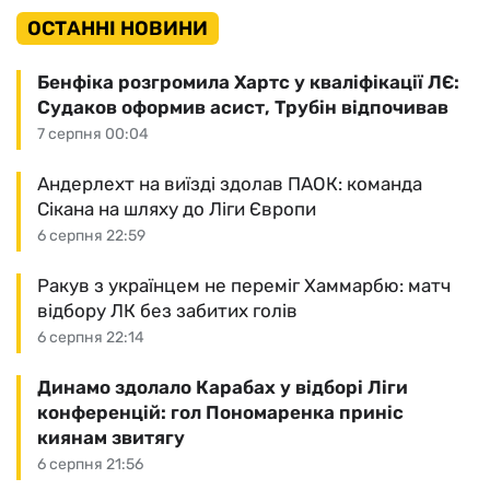
ОСТАННІ НОВИНИ
Бенфіка розгромила Хартс у кваліфікації ЛЄ:
Судаков оформив асист, Трубін відпочивав
7 серпня 00:04
Андерлехт на виїзді здолав ПАОК: команда
Сікана на шляху до Ліги Європи
6 серпня 22:59
Ракув з українцем не переміг Хаммарбю: матч
відбору ЛК без забитих голів
6 серпня 22:14
Динамо здолало Карабах у відборі Ліги
конференцій: гол Пономаренка приніс
киянам звитягу
6 серпня 21:56