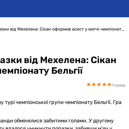
Андерлехт уникнув поразки від Мехелена: Сікан оформив асист у матчі чемпіонату Бельгії
азки від Мехелена: Сікан
чемпіонату Бельгії
★
★
★
★
★
★
★
★
★
★
1 голос
 турі чемпіонської групи чемпіонату Бельгії. Гра
манди обмінялися забитими голами. У другому
ту вдалося уникнути поразки, забивши м'яч у