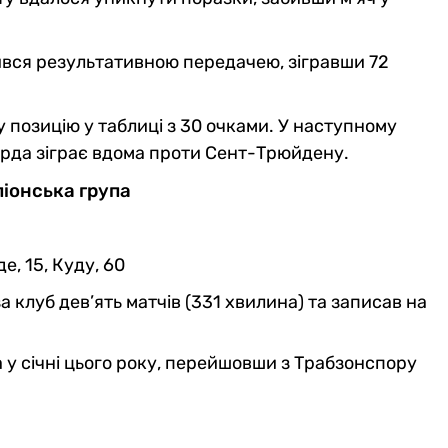
ився результативною передачею, зігравши 72
у позицію у таблиці з 30 очками. У наступному
арда зіграє вдома проти Сент-Трюйдену.
піонська група
е, 15, Куду, 60
за клуб дев’ять матчів (331 хвилина) та записав на
у січні цього року, перейшовши з Трабзонспору