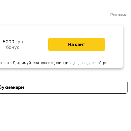
Реклама
5000 грн
На сайт
бонус
жність. Дотримуйтеся правил (принципів) відповідальної гри
 букмекери