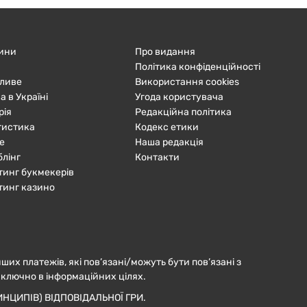
ини
Про видання
Політика конфіденційності
ливе
Використання cookies
а в Україні
Угода користувача
рія
Редакційна політика
тистика
Кодекс етики
е
Наша редакція
блінг
Контакти
тинг букмекерів
тинг казино
нших платежів, які пов’язані/можуть бути пов’язані з
иключно в інформаційних цілях.
НЦИПІВ) ВІДПОВІДАЛЬНОЇ ГРИ.