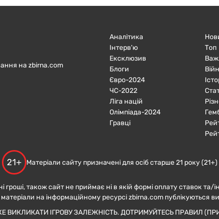
Аналітика
Нов
Інтерв'ю
Топ
Ексклюзив
Важ
ання на zbirna.com
Блоги
Війн
Євро-2024
Істо
ЧC-2022
Ста
Ліга націй
Різн
Олімпіада-2024
Гем
Гравці
Рей
Рей
21+
Матеріали сайту призначені для осіб старше 21 року (21+)
ні гроші, також сайт не приймає ні в якій формі оплату ставок та/і
 матеріали на інформаційному ресурсі zbirna.com публікуються в
ЖЕ ВИКЛИКАТИ ІГРОВУ ЗАЛЕЖНІСТЬ. ДОТРИМУЙТЕСЬ ПРАВИЛ (ПРИ