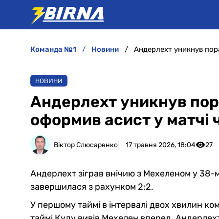
команда №1
новини
НОВИНИ
Андерлехт уникнув пор
оформив асист у матчі 
Віктор Слюсаренко
17 травня 2026, 18:04
27
Андерлехт зіграв внічию з Мехеленом у 38-му
завершилася з рахунком 2:2.
У першому таймі в інтервалі двох хвилин ко
таймі Куду вивів Мехелен вперед. Андерлех