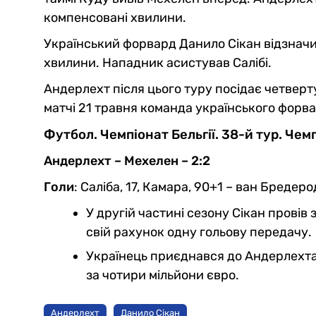
компенсовані хвилини.
Український форвард Данило Сікан відзнач
хвилини. Нападник асистував Салібі.
Андерлехт після цього туру посідає четверт
матчі 21 травня команда українського форв
Футбол. Чемпіонат Бельгії. 38-й тур. Чем
Андерлехт – Мехелен – 2:2
Голи
: Саліба, 17, Камара, 90+1 – ван Бредерод
У другій частині сезону Сікан провів 
свій рахунок одну гольову передачу.
Українець приєднався до Андерлехта 
за чотири мільйони євро.
Андерлехт
Данило Сікан