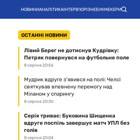
НОВИНИ
АНАЛІТИКА
ІНТЕРВ'Ю
РІЗНЕ
БУКМЕКЕРИ
ОСТАННІ НОВИНИ
Лівий Берег не дотиснув Кудрівку:
Петряк повернувся на футбольне поле
8 серпня 20:56
Мудрик вдруге з'явився на полі: Челсі
святкував впевнену перемогу над
Міланом у спарингу
8 серпня 20:30
Серія триває: Буковина Шищенка
вдруге поспіль завершує матч УПЛ без
голів
8 серпня 20:04