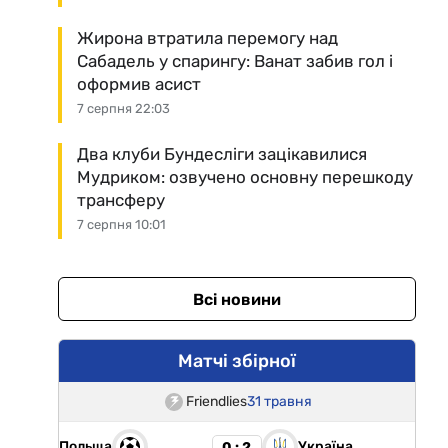
Жирона втратила перемогу над
Сабадель у спарингу: Ванат забив гол і
оформив асист
7 серпня 22:03
Два клуби Бундесліги зацікавилися
Мудриком: озвучено основну перешкоду
трансферу
7 серпня 10:01
Всі новини
Матчі збірної
Friendlies
31 травня
Польща
Україна
0 : 2