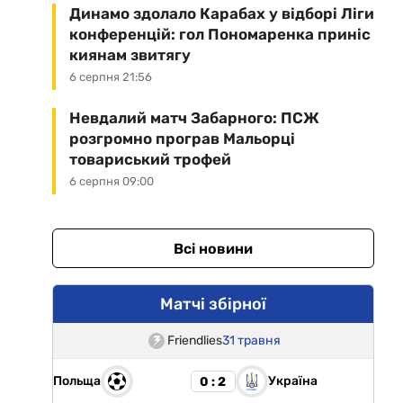
Динамо здолало Карабах у відборі Ліги
конференцій: гол Пономаренка приніс
киянам звитягу
6 серпня 21:56
Невдалий матч Забарного: ПСЖ
розгромно програв Мальорці
товариський трофей
6 серпня 09:00
Всі новини
Матчі збірної
Friendlies
31 травня
Польща
Україна
0 : 2