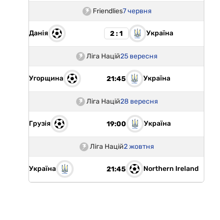
Friendlies
7 червня
Данія
Україна
2 : 1
Ліга Націй
25 вересня
Угорщина
Україна
21:45
Ліга Націй
28 вересня
Грузія
Україна
19:00
Ліга Націй
2 жовтня
Україна
Northern Ireland
21:45