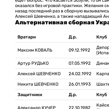
еще? Вопрос. Что касается Зозули, то он са
оказался без игровой практики. Желания с
назад последний раз в сборную вызывались
Алексей Шевченко, а также нападающий Ан
Альтернативная сборная Ук
Вратари
Д.р.
Клуб
Депо
Максим КОВАЛЬ
09.12.1992
(Испа
Артур РУДЬКО
07.05.1992
Дина
Алексей ШЕВЧЕНКО
24.02.1992
Карп
Никита ШЕВЧЕНКО
26.01.1993
Шахт
Защитники
Д.р.
Клуб
Кайс
Александр КУЧЕР
22.10.1982