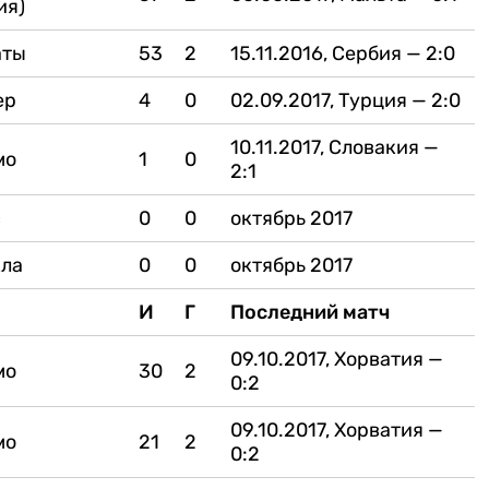
ия)
аты
53
2
15.11.2016, Сербия — 2:0
ер
4
0
02.09.2017, Турция — 2:0
10.11.2017, Словакия —
мо
1
0
2:1
с
0
0
октябрь 2017
кла
0
0
октябрь 2017
И
Г
Последний матч
09.10.2017, Хорватия —
мо
30
2
0:2
09.10.2017, Хорватия —
мо
21
2
0:2