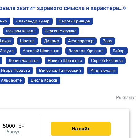
оваля хватит здравого смысла и характера…»
нко
Александр Кучер
Сергей Кривцов
Максим Коваль
Сергей Мякушко
Шахов
Шахтер
Динамо
Акхисарспор
Заря
 Зозуля
Алексей Шевченко
Владлен Юрченко
Байер
Денис Баланюк
Никита Шевченко
Сергей Рыбалка
Игорь Пердута
Вячеслав Танковский
Мидтьюланн
Альбасете
Висла Краков
Реклама
5000 грн
На сайт
бонус