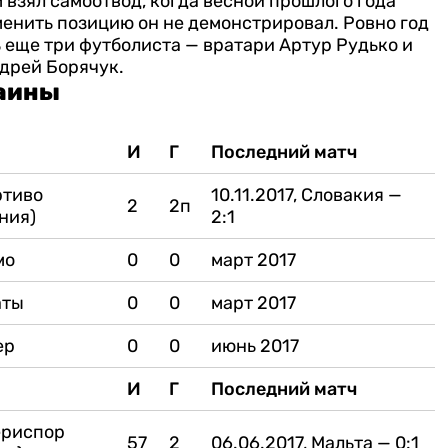
м взял самоотвод, когда весной прошлого года
менить позицию он не демонстрировал.
Ровно год
 еще три футболиста — вратари Артур Рудько и
дрей Борячук.
раины
И
Г
Последний матч
ртиво
10.11.2017, Словакия —
2
2п
ния)
2:1
мо
0
0
март 2017
аты
0
0
март 2017
ер
0
0
июнь 2017
И
Г
Последний матч
ериспор
57
2
06.06.2017, Мальта — 0:1