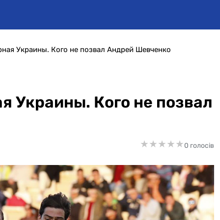
ная Украины. Кого не позвал Андрей Шевченко
я Украины. Кого не позвал
★
★
★
★
★
★
★
★
★
★
0 голосів