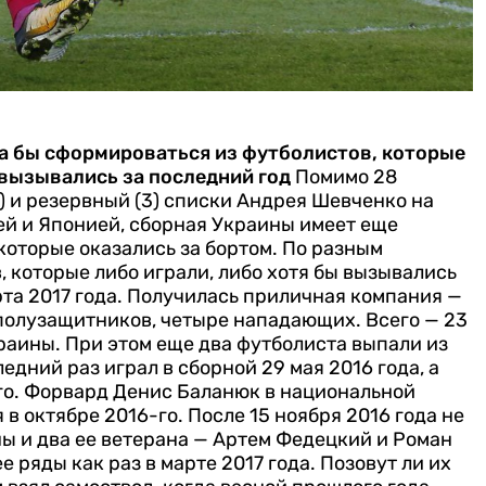
ла бы сформироваться из футболистов, которые
 вызывались за последний год
Помимо 28
) и резервный (3) списки Андрея Шевченко на
ей и Японией, сборная Украины имеет еще
которые оказались за бортом. По разным
, которые либо играли, либо хотя бы вызывались
рта 2017 года. Получилась приличная компания —
 полузащитников, четыре нападающих. Всего — 23
раины.
При этом еще два футболиста выпали из
дний раз играл в сборной 29 мая 2016 года, а
го. Форвард Денис Баланюк в национальной
 в октябре 2016-го.
После 15 ноября 2016 года не
ны и два ее ветерана — Артем Федецкий и Роман
е ряды как раз в марте 2017 года. Позовут ли их