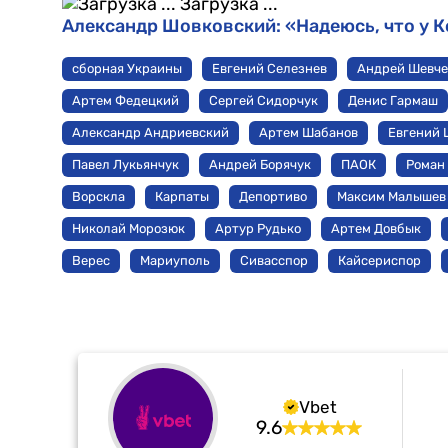
Загрузка ...
Александр Шовковский: «Надеюсь, что у К
сборная Украины
Евгений Селезнев
Андрей Шевче
Артем Федецкий
Сергей Сидорчук
Денис Гармаш
Александр Андриевский
Артем Шабанов
Евгений 
Павел Лукьянчук
Андрей Борячук
ПАОК
Роман
Ворскла
Карпаты
Депортиво
Максим Малышев
Николай Морозюк
Артур Рудько
Артем Довбык
Верес
Мариуполь
Сивасспор
Кайсериспор
Vbet
9.6