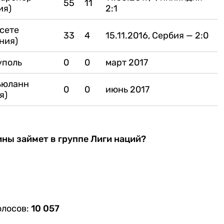
55
11
ия)
2:1
сете
33
4
15.11.2016, Сербия — 2:0
ния)
уполь
0
0
март 2017
ьюланн
0
0
июнь 2017
я)
ины займет в группе Лиги наций?
олосов:
10 057