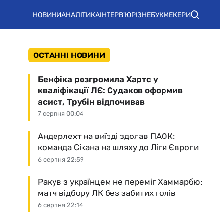
НОВИНИ
АНАЛІТИКА
ІНТЕРВ'Ю
РІЗНЕ
БУКМЕКЕРИ
ОСТАННІ НОВИНИ
Бенфіка розгромила Хартс у
кваліфікації ЛЄ: Судаков оформив
асист, Трубін відпочивав
7 серпня 00:04
Андерлехт на виїзді здолав ПАОК:
команда Сікана на шляху до Ліги Європи
6 серпня 22:59
Ракув з українцем не переміг Хаммарбю:
матч відбору ЛК без забитих голів
6 серпня 22:14