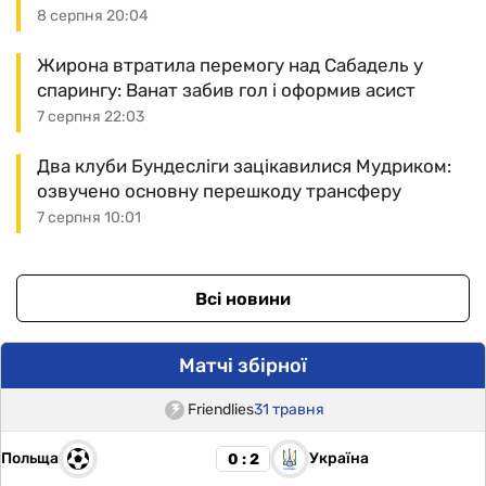
8 серпня 20:04
Жирона втратила перемогу над Сабадель у
спарингу: Ванат забив гол і оформив асист
7 серпня 22:03
Два клуби Бундесліги зацікавилися Мудриком:
озвучено основну перешкоду трансферу
7 серпня 10:01
Всі новини
Матчі збірної
Friendlies
31 травня
Польща
Україна
0 : 2