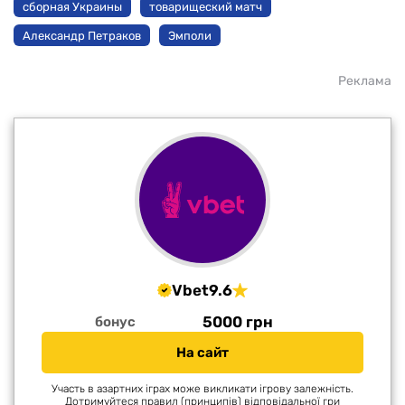
сборная Украины
товарищеский матч
Александр Петраков
Эмполи
Реклама
Vbet
9.6
5000 грн
бонус
На сайт
Участь в азартних іграх може викликати ігрову залежність.
Дотримуйтеся правил (принципів) відповідальної гри