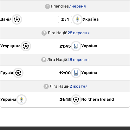
Friendlies
7 червня
Данія
Україна
2 : 1
Ліга Націй
25 вересня
Угорщина
Україна
21:45
Ліга Націй
28 вересня
Грузія
Україна
19:00
Ліга Націй
2 жовтня
Україна
Northern Ireland
21:45