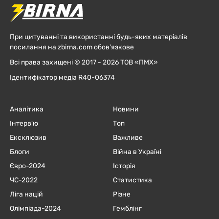
При цитуванні та використанні будь-яких матеріалів
посилання на zbirna.com обов'язкове
Всі права захищені © 2017 - 2026 ТОВ «ПМХ»
Ідентифікатор медіа R40-06374
Аналітика
Новини
Інтерв'ю
Топ
Ексклюзив
Важливе
Блоги
Війна в Україні
Євро-2024
Історія
ЧC-2022
Статистика
Ліга націй
Різне
Олімпіада-2024
Гемблінг