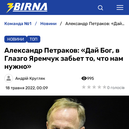
команда №1
новини
Александр Петраков: «Дай Бог, в Глазго Яремчук забьет то, что нам нужно»
НОВИНИ
НОВИНИ
ТОП
АНАЛІТИКА
Александр Петраков: «Дай Бог, в
Глазго Яремчук забьет то, что нам
ІНТЕРВ'Ю
нужно»
РІЗНЕ
Андрій Кругляк
995
★
★
★
★
★
★
★
★
★
★
0 голосів
18 травня 2022, 00:09
БУКМЕКЕРИ