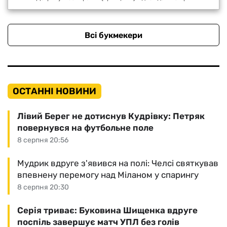
Всі букмекери
ОСТАННІ НОВИНИ
Лівий Берег не дотиснув Кудрівку: Петряк
повернувся на футбольне поле
8 серпня 20:56
Мудрик вдруге з'явився на полі: Челсі святкував
впевнену перемогу над Міланом у спарингу
8 серпня 20:30
Серія триває: Буковина Шищенка вдруге
поспіль завершує матч УПЛ без голів