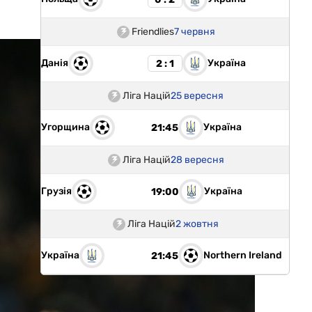
Friendlies
7 червня
Данія
Україна
2 : 1
Ліга Націй
25 вересня
Угорщина
Україна
21:45
Ліга Націй
28 вересня
Грузія
Україна
19:00
Ліга Націй
2 жовтня
Україна
Northern Ireland
21:45