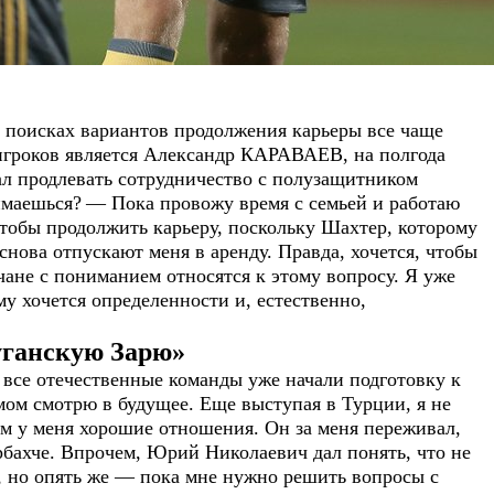
 поисках вариантов продолжения карьеры все чаще
 игроков является Александр КАРАВАЕВ, на полгода
ал продлевать сотрудничество с полузащитником
имаешься?
— Пока провожу время с семьей и работаю
тобы продолжить карьеру, поскольку Шахтер, которому
снова отпускают меня в аренду. Правда, хочется, чтобы
тчане с пониманием относятся к этому вопросу. Я уже
му хочется определенности и, естественно,
уганскую Зарю»
 все отечественные команды уже начали подготовку к
мом смотрю в будущее. Еще выступая в Турции, я не
м у меня хорошие отношения. Он за меня переживал,
рбахче. Впрочем, Юрий Николаевич дал понять, что не
, но опять же — пока мне нужно решить вопросы с