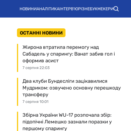
НОВИНИ
АНАЛІТИКА
ІНТЕРВ'Ю
РІЗНЕ
БУКМЕКЕРИ
ОСТАННІ НОВИНИ
Жирона втратила перемогу над
Сабадель у спарингу: Ванат забив гол і
оформив асист
7 серпня 22:03
Два клуби Бундесліги зацікавилися
Мудриком: озвучено основну перешкоду
трансферу
7 серпня 10:01
Збірна України WU-17 розпочала збір:
підопічні Лемешко зазнали поразки у
першому спарингу