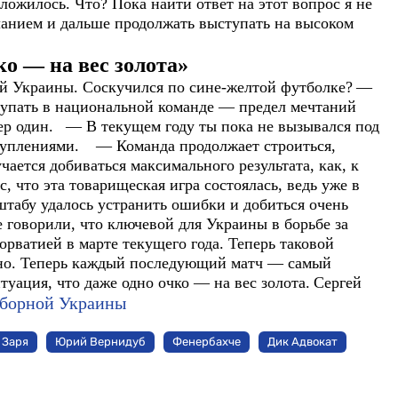
сложилось. Что? Пока найти ответ на этот вопрос я не
ланием и дальше продолжать выступать на высоком
ко — на вес золота»
й Украины. Соскучился по сине-желтой футболке?
—
ступать в национальной команде — предел мечтаний
ер один.
— В текущем году ты пока не вызывался под
ыступлениями.
— Команда продолжает строиться,
чается добиваться максимального результата, как, к
, что эта товарищеская игра состоялась, ведь уже в
табу удалось устранить ошибки и добиться очень
 говорили, что ключевой для Украины в борьбе за
орватией в марте текущего года. Теперь таковой
но. Теперь каждый последующий матч — самый
туация, что даже одно очко — на вес золота.
Сергей
сборной Украины
Заря
Юрий Вернидуб
Фенербахче
Дик Адвокат