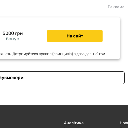
Реклама
5000 грн
На сайт
бонус
жність. Дотримуйтеся правил (принципів) відповідальної гри
 букмекери
Аналітика
Нов