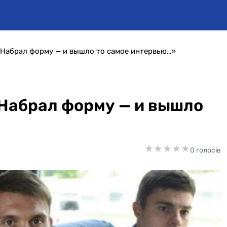
«Набрал форму — и вышло то самое интервью…»
Набрал форму — и вышло
★
★
★
★
★
★
★
★
★
★
0 голосів