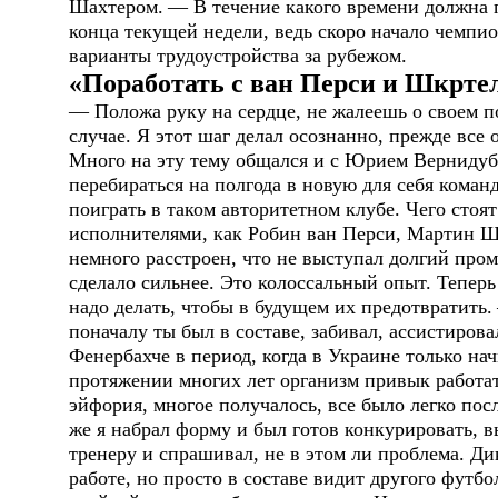
Шахтером.
— В течение какого времени должна п
конца текущей недели, ведь скоро начало чемпио
варианты трудоустройства за рубежом.
«Поработать с ван Перси и Шкртел
— Положа руку на сердце, не жалеешь о своем 
случае. Я этот шаг делал осознанно, прежде все 
Много на эту тему общался и с Юрием Вернидубо
перебираться на полгода в новую для себя команд
поиграть в таком авторитетном клубе. Чего стоя
исполнителями, как Робин ван Перси, Мартин 
немного расстроен, что не выступал долгий пром
сделало сильнее. Это колоссальный опыт. Теперь
надо делать, чтобы в будущем их предотвратить.
поначалу ты был в составе, забивал, ассистиров
Фенербахче в период, когда в Украине только н
протяжении многих лет организм привык работат
эйфория, многое получалось, все было легко посл
же я набрал форму и был готов конкурировать, 
тренеру и спрашивал, не в этом ли проблема. Д
работе, но просто в составе видит другого футбо