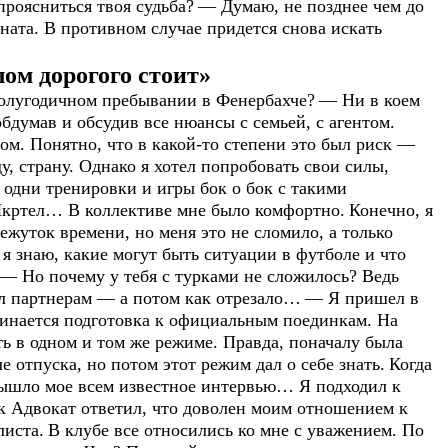
роясниться твоя судьба?
— Думаю, не позднее чем до
ната. В противном случае придется снова искать
ом дорогого стоит»
полугодичном пребывании в Фенербахче?
— Ни в коем
обдумав и обсудив все нюансы с семьей, с агентом.
м. Понятно, что в какой-то степени это был риск —
у, страну. Однако я хотел попробовать свои силы,
т одни тренировки и игры бок о бок с такими
Шкртел… В коллективе мне было комфортно.
Конечно, я
ежуток времени, но меня это не сломило, а только
 я знаю, какие могут быть ситуации в футболе и что
— Но почему у тебя с турками не сложилось? Ведь
ал партнерам
—
а потом как отрезало…
— Я пришел в
ачинается подготовка к официальным поединкам. На
ь в одном и том же режиме. Правда, поначалу была
е отпуска, но потом этот режим дал о себе знать.
Когда
вышло мое всем известное интервью… Я подходил к
ик Адвокат ответил, что доволен моим отношением к
листа.
В клубе все относились ко мне с уважением. По