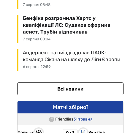
7 серпня 08:48
Бенфіка розгромила Хартс у
кваліфікації ЛЄ: Судаков оформив
асист, Трубін відпочивав
7 серпня 00:04
Андерлехт на виїзді здолав ПАОК:
команда Сікана на шляху до Ліги Європи
6 серпня 22:59
Всі новини
Матчі збірної
Friendlies
31 травня
Польща
Україна
0 : 2