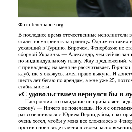
Фото fenerbahce.org
В последнее время отечественные исполнители в
стали посматривать за границу. Одним из таких
уехавший в Турцию. Впрочем, Фенербахче не ст
сборной Украины.
— Александр, чем сейчас зан
по индивидуальному плану. Жду предложений, ч
я принадлежу, на меня не рассчитывает. Горняки 
клуб, где я окажусь, имел право выкупа. И доне
шесть лет бегаю по арендам, а мне уже 25, поэто
стабильности.
«С удовольствием вернулся бы в л
— Настроения это ожидание не прибавляет, ведь
сезону?
— Ничего не поделаешь. Но я с оптимиз
раз созванивался с Юрием Вернидубом, с которы
очень хотел, чтобы у меня все сложилось в Фене
против снова видеть меня в своем распоряжении