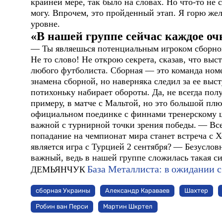
крайней мере, так было на словах. Но что-то не 
могу. Впрочем, это пройденный этап. Я горю же
уровне.
«В нашей группе сейчас каждое оч
— Ты являешься потенциальным игроком сборно
Не то слово! Не открою секрета, сказав, что вы
любого футболиста. Сборная — это команда ном
знамена сборной, но наверняка следил за ее в
потихоньку набирает обороты. Да, не всегда полу
примеру, в матче с Мальтой, но это большой плюс
официальном поединке с финнами тренерскому ш
важной с турнирной точки зрения победы.
— Все
попадание на чемпионат мира станет встреча с Х
является игра с Турцией 2 сентября?
— Безуслов
важный, ведь в нашей группе сложилась такая си
База Металлиста: в ожидании 
ДЕМЬЯНЧУК
сборная Украины
Александр Караваев
Шахтер
Робин ван Перси
Мартин Шкртел